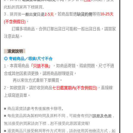
此點的買家再下標購買。
，若商品暫遇
等待
3．購買後
10-25
天
缺貨約需
2-5天
一般出貨日是
。
(
不含例假日)
訂購多項商品，合併訂單出貨日可能較一般出貨日長，請買家
注意此點。
退貨說明
◎ 寄錯商品／瑕疵/尺寸不合
本賣場商品
，如商品寄錯、瑕疵問題、尺寸不適
1．
「只退不換」
合或其他因素須更換，請將商品辦理退貨，
再以來信方式重新下單購買。
2．如欲退貨，請於收到商品
，直接線
七日鑑賞期內(不含例假日)
上填寫退貨單。
■ 商品退貨請參考售後服務卡辦理
。
■ 每批貨品因為製程時間及原料不同，可能會有些許
，
誤差及色差
無法接受的買家請勿下標，恕不接受此原因退貨喔!
■ 退貨商品只接受郵局寄件方式寄回，請勿使用其他物流方式，如