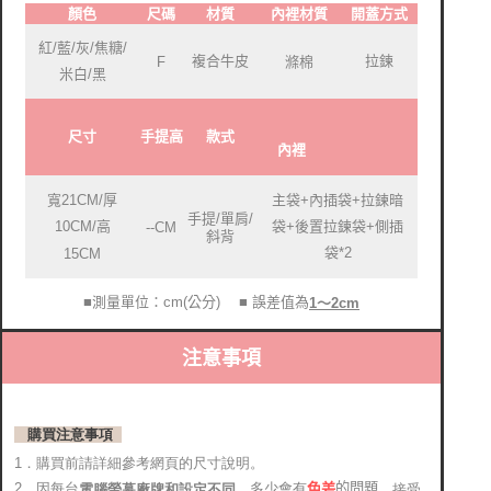
顏色
尺碼
材質
內裡材質
開蓋方式
紅/藍/灰/焦糖/
複合牛皮
拉鍊
F
滌棉
米白/黑
尺寸
手提高
款式
內裡
寬21CM/厚
主袋+內插袋+拉鍊暗
手提/單肩/
袋+後置拉鍊袋+側插
10CM/高
--CM
斜背
袋*2
15CM
■測量單位：cm(公分)
■ 誤差值為
1～2cm
注意事項
購買注意事項
1．購買前請詳細參考網頁的尺寸說明。
2．因每台
，多少會有
的問題
電腦螢幕廠牌和設定不同
，接受
色差