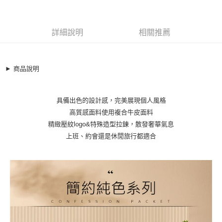
商品編號
超商取貨付款
10085280
LINE Pay
詳細說明
相關推薦
商品特色
Apple Pay
女真皮包 側肩包 小包 簡約時髦牛皮紋手提波士頓包(6色)
【XWL811656】
街口支付
► 商品說明
優雅輕巧波士頓小包
悠遊付
質感壓紋logo/複合牛皮面料
具備出色的設計感，完美展現個人風格
可 手提/單肩/斜背
全盈+PAY
高質感面料使用複合牛皮面料
銷售重點
AFTEE先享後付
精緻壓紋logo&特殊造型拉鍊，散發奢華氣息
女真皮包 側肩包 小包 簡約時髦牛皮紋手提波士頓包(6色)
相關說明
上班、約會還是休閒旅行都適合
【XWL811656】
【關於「AFTEE先享後付」】
ATM付款
AFTEE先享後付是「在收到商品之後才付款」的支付方式。 讓您購物簡單
優雅輕巧波士頓小包
便利好安心！
質感壓紋logo/複合牛皮面料
１．簡單：不需註冊會員、不需綁卡、不需儲值。
運送方式
２．便利：只要手機號碼，簡訊認證，即可結帳。
可 手提/單肩/斜背
３．安心：先確認商品／服務後，再付款。
全家取貨付款
★【周一至周五-早上10:00~12:00 下午13:00~18:00】
每筆NT$79，滿NT$599(含以上)免運費
● 加入FACEBOOK粉絲團：【A-MAY STYLE(艾美時尚)】優惠好康
【「AFTEE先享後付」結帳流程】
１．於結帳方式選擇「AFTEE先享後付」後，將跳轉至「AFTEE先享後付」
絕不錯過！