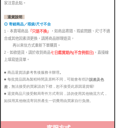
家注意此點。
退貨說明
◎ 寄錯商品／瑕疵/尺寸不合
本賣場商品
，如商品寄錯、瑕疵問題、尺寸不適
1．
「只退不換」
合或其他因素須更換，請將商品辦理退貨，
再以來信方式重新下單購買。
2．如欲退貨，請於收到商品
，直接線
七日鑑賞期內(不含例假日)
上填寫退貨單。
■ 商品退貨請參考售後服務卡辦理
。
■ 每批貨品因為製程時間及原料不同，可能會有些許
誤差及色
，無法接受的買家請勿下標，恕不接受此原因退貨喔!
差
■ 退貨商品只接受郵局寄件方式寄回，請勿使用其他物流方式，
如採用其他物流寄回所產生一切費用由買家自行負擔。