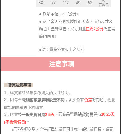
約
3XL
77
112
49
52
70KG
● 測量單位：cm(公分)
● 商品會因不同批製作的因素，而有尺寸及
顏色上些許落差
尺寸測量
正負2公分
為正常
，
範圍內喔!
此測量為外套扣上之尺寸
●
注意事項
購買注意事項
1．購買前請詳細參考網頁的尺寸說明。
2．因每台
，多少會有
的問題
電腦螢幕廠牌和設定不同
，接受
色差
此點的買家再下標購買。
，若商品暫遇
等待
3．購買後
10-25
天
缺貨約需
2-5天
一般出貨日是
。
(
不含例假日)
訂購多項商品，合併訂單出貨日可能較一般出貨日長，請買