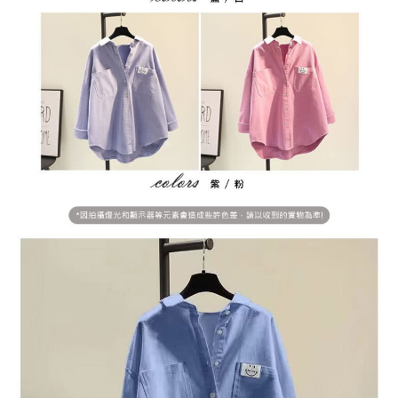
２．訂單成立數日內，您將收到繳費通知簡訊。
每筆NT$79，滿NT$599(含以上)免運費
３．收到繳費通知簡訊後14天內，點擊此簡訊中的連結，可透過四大超商／
ATM／網路銀行／等多元方式進行付款，方視為交易完成。
7-11取貨付款
※ 請注意：結帳手續完成當下不需立刻繳費，但若您需要取消訂單，請聯絡
每筆NT$79，滿NT$1,000(含以上)免運費
購買商品的店家。未經商家同意取消之訂單仍視為有效，需透過AFTEE先享
後付繳納相關費用。
付款後7-11取貨
※ 交易是否成功請以「AFTEE先享後付 」之結帳頁面顯示為準，若有關於
是否繳費成功／繳費後需取消欲退款等相關疑問，請聯繫「AFTEE先享後付
每筆NT$79，滿NT$1,000(含以上)免運費
客戶支援中心」
https://netprotections.freshdesk.com/support/home
宅配
【注意事項】
１．透過由恩沛科技股份有限公司提供之「AFTEE先享後付」服務完成之交
每筆NT$90，滿NT$1,000(含以上)免運費
易，需依本服務之必要範圍內提供個人資料，並將交易相關給付款項請求債
權轉讓予恩沛科技股份有限公司。
宅配離島
２．關於個人資料處理事宜，請瀏覽以下網址：
每筆NT$100，滿NT$1,500(含以上)免運費
https://aftee.tw/terms/#terms3
３．未成年的使用者請事先徵得法定代理人或監護人之同意方可使用
「AFTEE先享後付」，若未經同意申辦者引起之損失，本公司不負相關責
任。
４．使用「AFTEE先享後付」時，將依據個別帳號之用戶狀況，依本公司即
時審查核予不同之上限額度；若仍有額度不足之情形，本公司將視審查結果
請求用戶進行身份認證。
５．嚴禁一人註冊多個帳號或使用他人資訊註冊。若發現惡意使用之情形，
恩沛科技股份有限公司將有權停止該用戶之使用額度並採取法律行動。