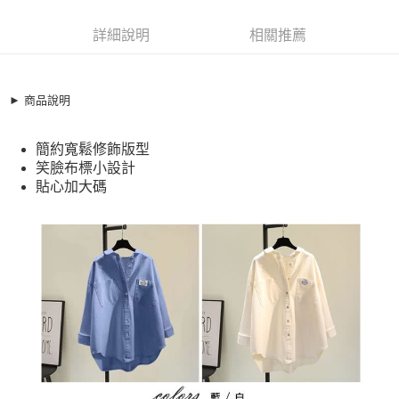
超商取貨付款
10127791
LINE Pay
詳細說明
相關推薦
商品特色
Apple Pay
加大碼上衣 日韓設計笑臉布標寬鬆長袖襯衫(S-3XL)
【XCB20429】
街口支付
► 商品說明
簡約寬鬆修飾版型
悠遊付
笑臉布標小設計
簡約寬鬆修飾版型
貼心加大碼
全盈+PAY
笑臉布標小設計
貼心加大碼
銷售重點
AFTEE先享後付
加大碼上衣 日韓設計笑臉布標寬鬆長袖襯衫(S-3XL)【XCB20429】
相關說明
簡約寬鬆修飾版型
【關於「AFTEE先享後付」】
ATM付款
AFTEE先享後付是「在收到商品之後才付款」的支付方式。 讓您購物簡單
笑臉布標小設計
便利好安心！
貼心加大碼
１．簡單：不需註冊會員、不需綁卡、不需儲值。
運送方式
２．便利：只要手機號碼，簡訊認證，即可結帳。
３．安心：先確認商品／服務後，再付款。
全家取貨付款
每筆NT$79，滿NT$599(含以上)免運費
【「AFTEE先享後付」結帳流程】
１．於結帳方式選擇「AFTEE先享後付」後，將跳轉至「AFTEE先享後付」
付款後全家取貨
結帳頁面，進行簡訊認證並確認金額後，即可完成結帳。