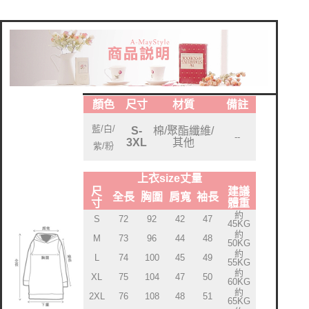
顏色
尺寸
材質
備註
藍/白/
棉/聚酯纖維/
S-
--
其他
3XL
紫/粉
上衣size丈量
尺
建議
全長
胸圍
肩寬
袖長
寸
體重
約
S
72
92
42
47
45KG
約
M
73
96
44
48
50KG
約
L
74
100
45
49
55KG
約
XL
75
104
47
50
60KG
約
2XL
76
108
48
51
65KG