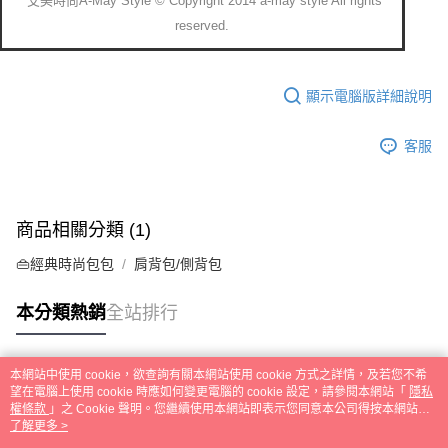
艾美時尚A-May Style © Copyright 2014 a-may style All rights
reserved.
顯示電腦版詳細說明
客服
商品相關分類 (1)
👜經典時尚包包
肩背包/側背包
本分類熱銷
全站排行
本網站中使用 cookie，欲查詢有關本網站使用 cookie 方式之詳情，及若您不希
熱門標籤
望在電腦上使用 cookie 時應如何變更電腦的 cookie 設定，請參閱本網站「
隱私
權條款
」之 Cookie 聲明。您繼續使用本網站即表示您同意本公司得按本網站使
用條款之 Cookie 聲明使用 cookie。
了解更多 >