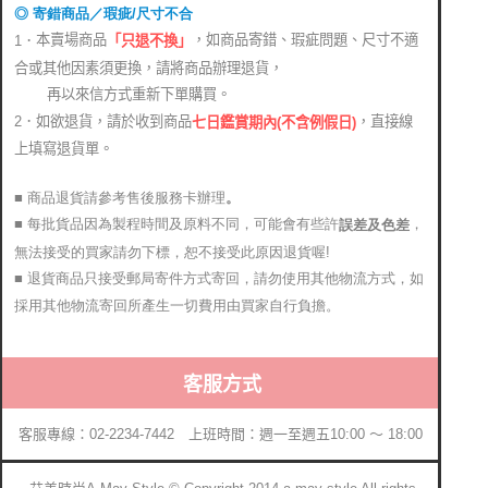
◎ 寄錯商品／瑕疵/尺寸不合
本賣場商品
，如商品寄錯、瑕疵問題、尺寸不適
1．
「只退不換」
合或其他因素須更換，請將商品辦理退貨，
再以來信方式重新下單購買。
2．如欲退貨，請於收到商品
，直接線
七日鑑賞期內(不含例假日)
上填寫退貨單。
■ 商品退貨請參考售後服務卡辦理
。
■ 每批貨品因為製程時間及原料不同，可能會有些許
，
誤差及色差
無法接受的買家請勿下標，恕不接受此原因退貨喔!
■ 退貨商品只接受郵局寄件方式寄回，請勿使用其他物流方式，如
採用其他物流寄回所產生一切費用由買家自行負擔。
客服方式
客服專線：02-2234-7442 上班時間：週一至週五10:00 ～ 18:00