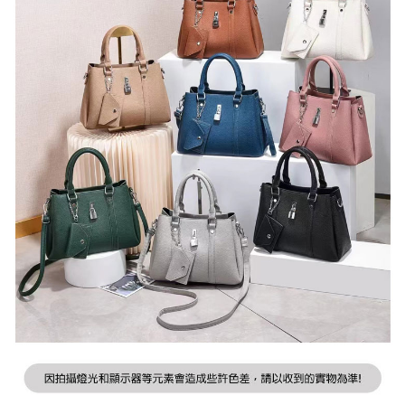
２．訂單成立數日內，您將收到繳費通知簡訊。
每筆NT$79，滿NT$599(含以上)免運費
３．收到繳費通知簡訊後14天內，點擊此簡訊中的連結，可透過四大超商／
ATM／網路銀行／等多元方式進行付款，方視為交易完成。
7-11取貨付款
※ 請注意：結帳手續完成當下不需立刻繳費，但若您需要取消訂單，請聯絡
每筆NT$79，滿NT$1,000(含以上)免運費
購買商品的店家。未經商家同意取消之訂單仍視為有效，需透過AFTEE先享
後付繳納相關費用。
付款後7-11取貨
※ 交易是否成功請以「AFTEE先享後付 」之結帳頁面顯示為準，若有關於
是否繳費成功／繳費後需取消欲退款等相關疑問，請聯繫「AFTEE先享後付
每筆NT$79，滿NT$1,000(含以上)免運費
客戶支援中心」
https://netprotections.freshdesk.com/support/home
宅配
【注意事項】
１．透過由恩沛科技股份有限公司提供之「AFTEE先享後付」服務完成之交
每筆NT$90，滿NT$1,000(含以上)免運費
易，需依本服務之必要範圍內提供個人資料，並將交易相關給付款項請求債
權轉讓予恩沛科技股份有限公司。
宅配離島
２．關於個人資料處理事宜，請瀏覽以下網址：
每筆NT$100，滿NT$1,500(含以上)免運費
https://aftee.tw/terms/#terms3
３．未成年的使用者請事先徵得法定代理人或監護人之同意方可使用
「AFTEE先享後付」，若未經同意申辦者引起之損失，本公司不負相關責
任。
４．使用「AFTEE先享後付」時，將依據個別帳號之用戶狀況，依本公司即
時審查核予不同之上限額度；若仍有額度不足之情形，本公司將視審查結果
請求用戶進行身份認證。
５．嚴禁一人註冊多個帳號或使用他人資訊註冊。若發現惡意使用之情形，
恩沛科技股份有限公司將有權停止該用戶之使用額度並採取法律行動。