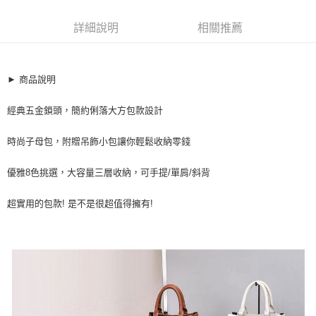
超商取貨付款
10185126
LINE Pay
詳細說明
相關推薦
商品特色
Apple Pay
女皮包 子母包 設計感荔枝紋多夾層手提肩背鎖頭包(8色)
【XBJ969538】
街口支付
► 商品說明
時尚俐落大方/質感五金鎖頭
悠遊付
子母包款(附贈吊飾小包)
經典五金鎖頭，簡約俐落大方包款設計
可 手提/單肩/斜背
全盈+PAY
時尚子母包，附贈吊飾小包讓你輕鬆收納零錢
銷售重點
AFTEE先享後付
優雅8色挑選，大容量三層收納，可手提/單肩/斜背
女皮包 子母包 設計感荔枝紋多夾層手提肩背鎖頭包(8色)
相關說明
【XBJ969538】
【關於「AFTEE先享後付」】
ATM付款
AFTEE先享後付是「在收到商品之後才付款」的支付方式。 讓您購物簡單
超實用的包款! 是不是很超值得擁有!
時尚俐落大方/質感五金鎖頭
便利好安心！
子母包款(附贈吊飾小包)
１．簡單：不需註冊會員、不需綁卡、不需儲值。
運送方式
２．便利：只要手機號碼，簡訊認證，即可結帳。
可 手提/單肩/斜背
３．安心：先確認商品／服務後，再付款。
全家取貨付款
每筆NT$79，滿NT$599(含以上)免運費
【「AFTEE先享後付」結帳流程】
１．於結帳方式選擇「AFTEE先享後付」後，將跳轉至「AFTEE先享後付」
付款後全家取貨
結帳頁面，進行簡訊認證並確認金額後，即可完成結帳。