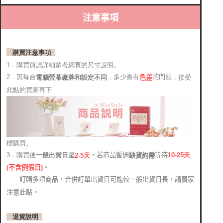
注意事項
購買注意事項
1．購買前請詳細參考網頁的尺寸說明。
2．因每台
，多少會有
的問題
電腦螢幕廠牌和設定不同
，接受
色差
此點的買家再下
標購買。
，若商品暫遇
等待
3．購買後
10-25
天
缺貨約需
2-5天
一般出貨日是
。
(
不含例假日)
訂購多項商品，合併訂單出貨日可能較一般出貨日長，請買家
注意此點。
退貨說明