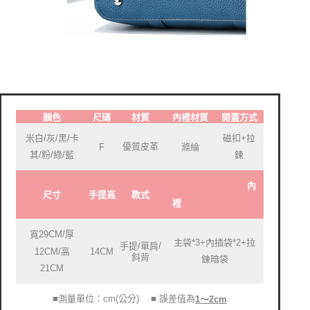
顏色
尺碼
材質
內裡材質
開蓋方式
米白/灰/黑/卡
磁扣+拉
優質皮革
F
滌綸
其/粉/綠/藍
鍊
內
尺寸
款式
手提高
裡
寬29CM/厚
主袋*3+內插袋*2+拉
手提/單肩/
12CM/高
14CM
斜背
鍊暗袋
21CM
■測量單位：cm(公分)
■ 誤差值為
1～2cm