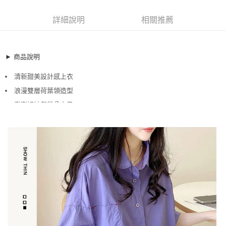
超商取貨付款
10217443
LINE Pay
詳細說明
相關推薦
商品特色
Apple Pay
加大碼上衣 日韓設計荷葉領五分袖寬鬆顯瘦襯衫(M-2XL)
【XFW179044】
街口支付
► 商品說明
清新甜美設計感上衣
悠遊付
清新甜美設計感上衣
浪漫雙層荷葉領造型
澎澎短袖氣質公主風
浪漫雙層荷葉領造型
全盈+PAY
澎澎短袖氣質公主風
銷售重點
AFTEE先享後付
加大碼上衣 日韓設計荷葉領五分袖寬鬆顯瘦襯衫(M-2XL)
相關說明
【XFW179044】
【關於「AFTEE先享後付」】
ATM付款
AFTEE先享後付是「在收到商品之後才付款」的支付方式。 讓您購物簡單
清新甜美設計感上衣
便利好安心！
浪漫雙層荷葉領造型
１．簡單：不需註冊會員、不需綁卡、不需儲值。
運送方式
２．便利：只要手機號碼，簡訊認證，即可結帳。
澎澎短袖氣質公主風
３．安心：先確認商品／服務後，再付款。
全家取貨付款
每筆NT$79，滿NT$599(含以上)免運費
【「AFTEE先享後付」結帳流程】
１．於結帳方式選擇「AFTEE先享後付」後，將跳轉至「AFTEE先享後付」
付款後全家取貨
結帳頁面，進行簡訊認證並確認金額後，即可完成結帳。