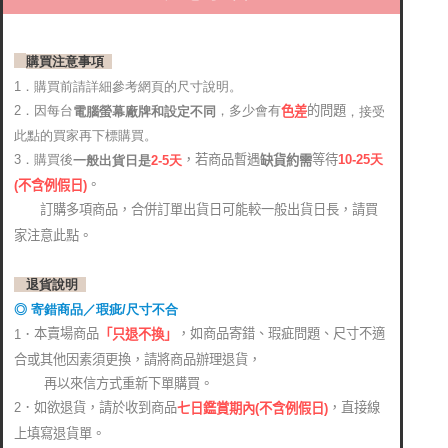
購買注意事項
1．購買前請詳細參考網頁的尺寸說明。
2．因每台
，多少會有
的問題
電腦螢幕廠牌和設定不同
，接受
色差
此點的買家再下標購買。
，若商品暫遇
等待
3．購買後
10-25
天
缺貨約需
2-5天
一般出貨日是
。
(
不含例假日)
訂購多項商品，合併訂單出貨日可能較一般出貨日長，請買
家注意此點。
退貨說明
◎ 寄錯商品／瑕疵/尺寸不合
本賣場商品
，如商品寄錯、瑕疵問題、尺寸不適
1．
「只退不換」
合或其他因素須更換，請將商品辦理退貨，
再以來信方式重新下單購買。
2．如欲退貨，請於收到商品
，直接線
七日鑑賞期內(不含例假日)
上填寫退貨單。