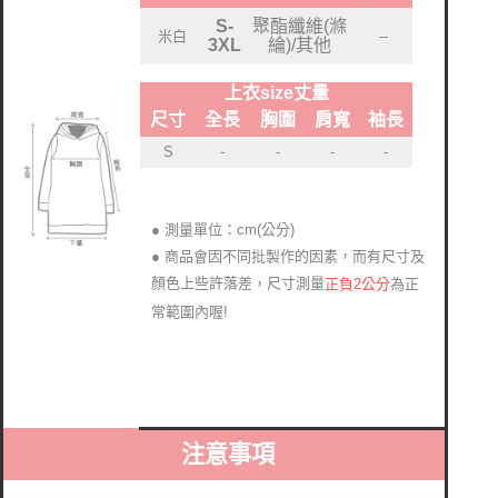
聚酯纖維(滌
S-
米白
--
綸)/其他
3XL
上衣size丈量
尺寸
全長
胸圍
肩寬
袖長
S
-
-
-
-
● 測量單位：cm(公分)
● 商品會因不同批製作的因素，而有尺寸及
顏色上些許落差
尺寸測量
正負2公分
為正
，
常範圍內喔!
注意事項