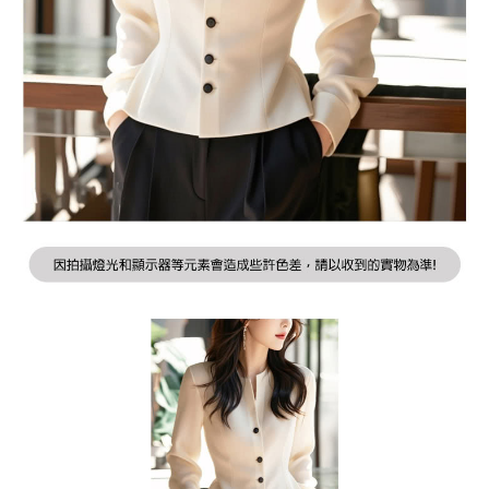
２．訂單成立數日內，您將收到繳費通知簡訊。
每筆NT$79，滿NT$599(含以上)免運費
３．收到繳費通知簡訊後14天內，點擊此簡訊中的連結，可透過四大超商／
ATM／網路銀行／等多元方式進行付款，方視為交易完成。
7-11取貨付款
※ 請注意：結帳手續完成當下不需立刻繳費，但若您需要取消訂單，請聯絡
每筆NT$79，滿NT$1,000(含以上)免運費
購買商品的店家。未經商家同意取消之訂單仍視為有效，需透過AFTEE先享
後付繳納相關費用。
付款後7-11取貨
※ 交易是否成功請以「AFTEE先享後付 」之結帳頁面顯示為準，若有關於
是否繳費成功／繳費後需取消欲退款等相關疑問，請聯繫「AFTEE先享後付
每筆NT$79，滿NT$1,000(含以上)免運費
客戶支援中心」
https://netprotections.freshdesk.com/support/home
宅配
【注意事項】
１．透過由恩沛科技股份有限公司提供之「AFTEE先享後付」服務完成之交
每筆NT$90，滿NT$1,000(含以上)免運費
易，需依本服務之必要範圍內提供個人資料，並將交易相關給付款項請求債
權轉讓予恩沛科技股份有限公司。
宅配離島
２．關於個人資料處理事宜，請瀏覽以下網址：
每筆NT$100，滿NT$1,500(含以上)免運費
https://aftee.tw/terms/#terms3
３．未成年的使用者請事先徵得法定代理人或監護人之同意方可使用
「AFTEE先享後付」，若未經同意申辦者引起之損失，本公司不負相關責
任。
４．使用「AFTEE先享後付」時，將依據個別帳號之用戶狀況，依本公司即
時審查核予不同之上限額度；若仍有額度不足之情形，本公司將視審查結果
請求用戶進行身份認證。
５．嚴禁一人註冊多個帳號或使用他人資訊註冊。若發現惡意使用之情形，
恩沛科技股份有限公司將有權停止該用戶之使用額度並採取法律行動。