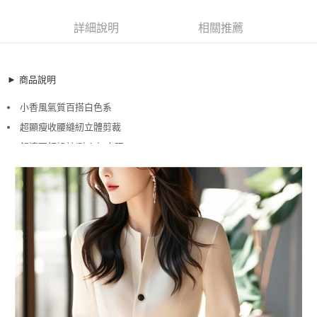
超商取貨付款
10287961
LINE Pay
詳細說明
相關推薦
商品特色
Apple Pay
加大碼上衣 法式輕奢感排釦收腰顯瘦長袖襯衫(S-3XL)
【XT241043】TG241043
街口支付
► 商品說明
小香風氣質百搭白色系
悠遊付
小香風氣質百搭白色系
超顯瘦收腰縫紉立體剪裁
舒適圓領設計/貼心加大碼
超顯瘦收腰縫紉立體剪裁
全盈+PAY
舒適圓領設計/貼心加大碼
銷售重點
AFTEE先享後付
加大碼上衣 法式輕奢感排釦收腰顯瘦長袖襯衫(S-3XL)
相關說明
【XT241043】TG241043
【關於「AFTEE先享後付」】
ATM付款
AFTEE先享後付是「在收到商品之後才付款」的支付方式。 讓您購物簡單
小香風氣質百搭白色系
便利好安心！
超顯瘦收腰縫紉立體剪裁
１．簡單：不需註冊會員、不需綁卡、不需儲值。
運送方式
２．便利：只要手機號碼，簡訊認證，即可結帳。
舒適圓領設計/貼心加大碼
３．安心：先確認商品／服務後，再付款。
全家取貨付款
每筆NT$79，滿NT$599(含以上)免運費
【「AFTEE先享後付」結帳流程】
１．於結帳方式選擇「AFTEE先享後付」後，將跳轉至「AFTEE先享後付」
付款後全家取貨
結帳頁面，進行簡訊認證並確認金額後，即可完成結帳。