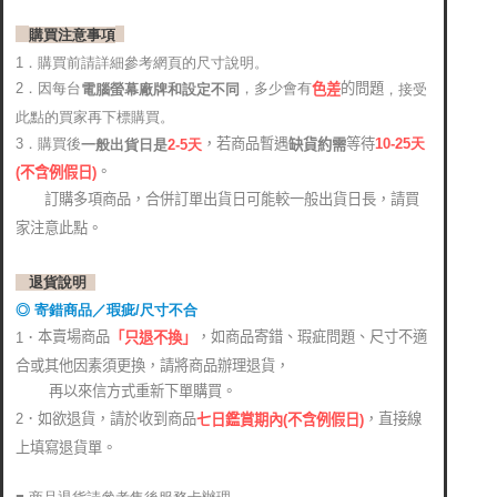
購買注意事項
1．購買前請詳細參考網頁的尺寸說明。
2．因每台
，多少會有
的問題
電腦螢幕廠牌和設定不同
，接受
色差
此點的買家再下標購買。
，若商品暫遇
等待
3．購買後
10-25
天
缺貨約需
2-5天
一般出貨日是
。
(
不含例假日)
訂購多項商品，合併訂單出貨日可能較一般出貨日長，請買
家注意此點。
退貨說明
◎ 寄錯商品／瑕疵/尺寸不合
本賣場商品
，如商品寄錯、瑕疵問題、尺寸不適
1．
「只退不換」
合或其他因素須更換，請將商品辦理退貨，
再以來信方式重新下單購買。
2．如欲退貨，請於收到商品
，直接線
七日鑑賞期內(不含例假日)
上填寫退貨單。
■ 商品退貨請參考售後服務卡辦理
。