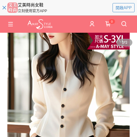
艾美時尚女鞋
開啟APP
立刻使用官方APP
0
1
/
1