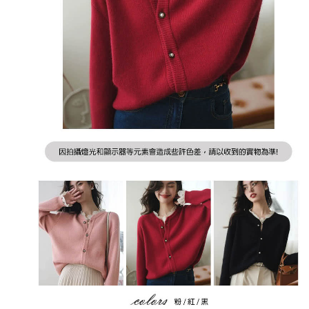
２．訂單成立數日內，您將收到繳費通知簡訊。
每筆NT$79，滿NT$599(含以上)免運費
３．收到繳費通知簡訊後14天內，點擊此簡訊中的連結，可透過四大超商／
ATM／網路銀行／等多元方式進行付款，方視為交易完成。
7-11取貨付款
※ 請注意：結帳手續完成當下不需立刻繳費，但若您需要取消訂單，請聯絡
每筆NT$79，滿NT$1,000(含以上)免運費
購買商品的店家。未經商家同意取消之訂單仍視為有效，需透過AFTEE先享
後付繳納相關費用。
付款後7-11取貨
※ 交易是否成功請以「AFTEE先享後付 」之結帳頁面顯示為準，若有關於
是否繳費成功／繳費後需取消欲退款等相關疑問，請聯繫「AFTEE先享後付
每筆NT$79，滿NT$1,000(含以上)免運費
客戶支援中心」
https://netprotections.freshdesk.com/support/home
宅配
【注意事項】
１．透過由恩沛科技股份有限公司提供之「AFTEE先享後付」服務完成之交
每筆NT$90，滿NT$1,000(含以上)免運費
易，需依本服務之必要範圍內提供個人資料，並將交易相關給付款項請求債
權轉讓予恩沛科技股份有限公司。
宅配離島
２．關於個人資料處理事宜，請瀏覽以下網址：
每筆NT$100，滿NT$1,500(含以上)免運費
https://aftee.tw/terms/#terms3
３．未成年的使用者請事先徵得法定代理人或監護人之同意方可使用
「AFTEE先享後付」，若未經同意申辦者引起之損失，本公司不負相關責
任。
４．使用「AFTEE先享後付」時，將依據個別帳號之用戶狀況，依本公司即
時審查核予不同之上限額度；若仍有額度不足之情形，本公司將視審查結果
請求用戶進行身份認證。
５．嚴禁一人註冊多個帳號或使用他人資訊註冊。若發現惡意使用之情形，
恩沛科技股份有限公司將有權停止該用戶之使用額度並採取法律行動。