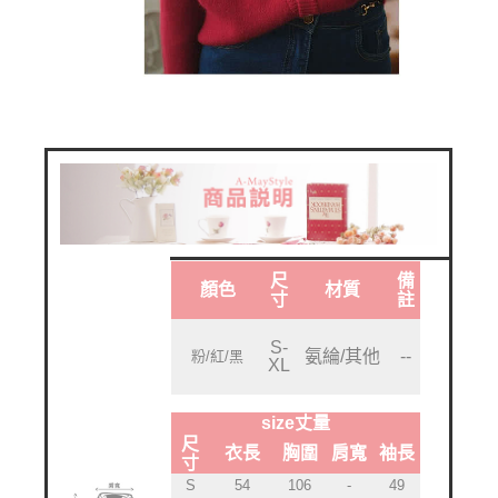
尺
備
顏色
材質
寸
註
S-
氨綸/其他
--
粉/紅/黑
XL
size丈量
尺
衣長
胸圍
肩寬
袖長
寸
S
54
106
-
49