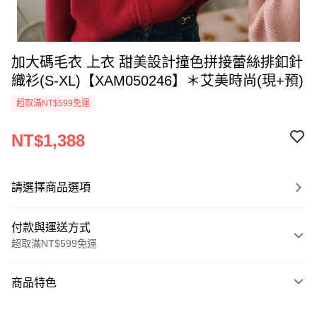
加大碼毛衣 上衣 甜美設計撞色拼接蕾絲排釦針
織衫(S-XL)【XAM050246】＊艾美時尚(現+預)
超取滿NT$599免運
NT$1,388
請選擇商品選項
付款與運送方式
超取滿NT$599免運
付款方式
商品特色
信用卡一次付款
商品編號