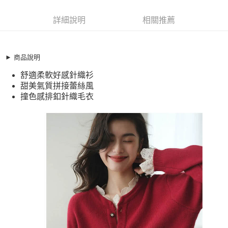
超商取貨付款
10665787
LINE Pay
詳細說明
相關推薦
商品特色
Apple Pay
加大碼毛衣 上衣 甜美設計撞色拼接蕾絲排釦針織衫(S-XL)
【XAM050246】
街口支付
► 商品說明
舒適柔軟好感針織衫
舒適柔軟好感針織衫
悠遊付
甜美氣質拼接蕾絲風
甜美氣質拼接蕾絲風
撞色感排釦針織毛衣
全盈+PAY
撞色感排釦針織毛衣
銷售重點
AFTEE先享後付
加大碼毛衣 上衣 甜美設計撞色拼接蕾絲排釦針織衫(S-XL)
相關說明
【XAM050246】
【關於「AFTEE先享後付」】
ATM付款
AFTEE先享後付是「在收到商品之後才付款」的支付方式。 讓您購物簡單
舒適柔軟好感針織衫
便利好安心！
甜美氣質拼接蕾絲風
１．簡單：不需註冊會員、不需綁卡、不需儲值。
運送方式
２．便利：只要手機號碼，簡訊認證，即可結帳。
撞色感排釦針織毛衣
３．安心：先確認商品／服務後，再付款。
全家取貨付款
每筆NT$79，滿NT$599(含以上)免運費
【「AFTEE先享後付」結帳流程】
１．於結帳方式選擇「AFTEE先享後付」後，將跳轉至「AFTEE先享後付」
付款後全家取貨
結帳頁面，進行簡訊認證並確認金額後，即可完成結帳。