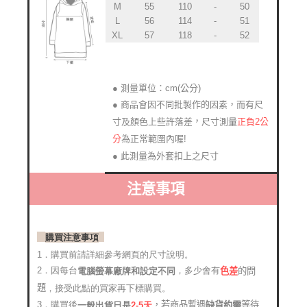
M
55
110
-
50
L
56
114
-
51
XL
57
118
-
52
● 測量單位：cm(公分)
● 商品會因不同批製作的因素，而有尺
，
寸及顏色上些許落差
正負2公
尺寸測量
分
為正常範圍內喔!
● 此測量為外套扣上之尺寸
注意事項
購買注意事項
1．購買前請詳細參考網頁的尺寸說明。
2．因每台
，多少會有
的問
電腦螢幕廠牌和設定不同
色差
題
，接受此點的買家再下標購買。
，若商品暫遇
等待
3．購買後
缺貨約需
2-5天
一般出貨日是