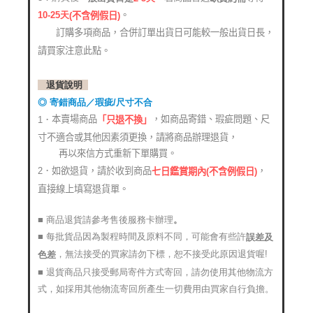
。
10-25
天
(
不含例假日)
訂購多項商品，合併訂單出貨日可能較一般出貨日長，
請買家注意此點。
退貨說明
◎ 寄錯商品／瑕疵/尺寸不合
本賣場商品
，如商品寄錯、瑕疵問題、尺
1．
「只退不換」
寸不適合或其他因素須更換，請將商品辦理退貨，
再以來信方式重新下單購買。
2．如欲退貨，請於收到商品
，
七日鑑賞期內(不含例假日)
直接線上填寫退貨單。
■ 商品退貨請參考售後服務卡辦理
。
■ 每批貨品因為製程時間及原料不同，可能會有些許
誤差及
，無法接受的買家請勿下標，恕不接受此原因退貨喔!
色差
■ 退貨商品只接受郵局寄件方式寄回，請勿使用其他物流方
式，如採用其他物流寄回所產生一切費用由買家自行負擔。