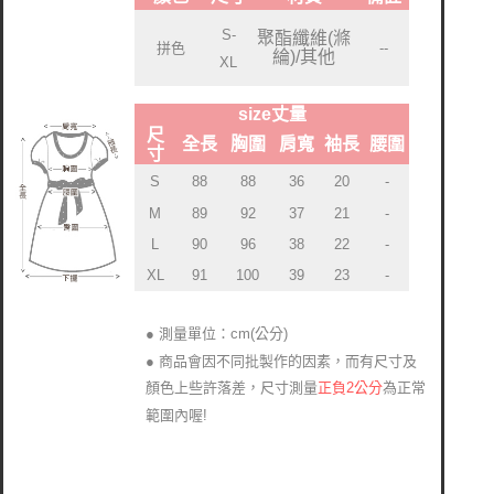
S-
聚酯纖維(滌
拼色
--
綸)/其他
XL
size丈量
尺
全長
胸圍
肩寬
袖長
腰圍
寸
S
88
88
36
20
-
M
89
92
37
21
-
L
90
96
38
22
-
XL
91
100
39
23
-
● 測量單位：cm(公分)
● 商品會因不同批製作的因素，而有尺寸及
正負2公分
為正常
顏色上些許落差
尺寸測量
，
範圍內喔!