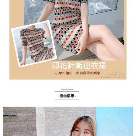
２．訂單成立數日內，您將收到繳費通知簡訊。
每筆NT$79，滿NT$599(含以上)免運費
３．收到繳費通知簡訊後14天內，點擊此簡訊中的連結，可透過四大超商／
ATM／網路銀行／等多元方式進行付款，方視為交易完成。
7-11取貨付款
※ 請注意：結帳手續完成當下不需立刻繳費，但若您需要取消訂單，請聯絡
每筆NT$79，滿NT$1,000(含以上)免運費
購買商品的店家。未經商家同意取消之訂單仍視為有效，需透過AFTEE先享
後付繳納相關費用。
付款後7-11取貨
※ 交易是否成功請以「AFTEE先享後付 」之結帳頁面顯示為準，若有關於
是否繳費成功／繳費後需取消欲退款等相關疑問，請聯繫「AFTEE先享後付
每筆NT$79，滿NT$1,000(含以上)免運費
客戶支援中心」
https://netprotections.freshdesk.com/support/home
宅配
【注意事項】
１．透過由恩沛科技股份有限公司提供之「AFTEE先享後付」服務完成之交
每筆NT$90，滿NT$1,000(含以上)免運費
易，需依本服務之必要範圍內提供個人資料，並將交易相關給付款項請求債
權轉讓予恩沛科技股份有限公司。
宅配離島
２．關於個人資料處理事宜，請瀏覽以下網址：
每筆NT$100，滿NT$1,500(含以上)免運費
https://aftee.tw/terms/#terms3
３．未成年的使用者請事先徵得法定代理人或監護人之同意方可使用
「AFTEE先享後付」，若未經同意申辦者引起之損失，本公司不負相關責
任。
４．使用「AFTEE先享後付」時，將依據個別帳號之用戶狀況，依本公司即
時審查核予不同之上限額度；若仍有額度不足之情形，本公司將視審查結果
請求用戶進行身份認證。
５．嚴禁一人註冊多個帳號或使用他人資訊註冊。若發現惡意使用之情形，
恩沛科技股份有限公司將有權停止該用戶之使用額度並採取法律行動。