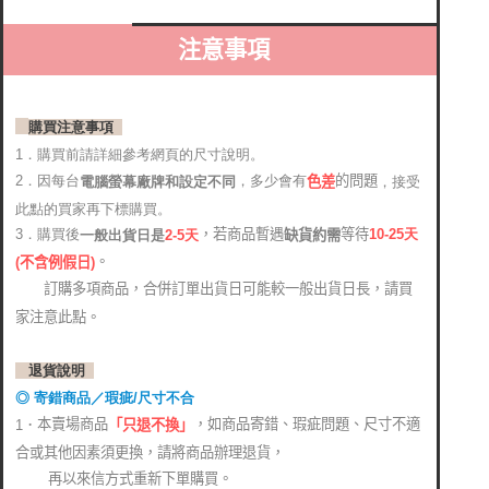
注意事項
購買注意事項
1．購買前請詳細參考網頁的尺寸說明。
2．因每台
，多少會有
的問題
電腦螢幕廠牌和設定不同
，接受
色差
此點的買家再下標購買。
，若商品暫遇
等待
3．購買後
10-25
天
缺貨約需
2-5天
一般出貨日是
。
(
不含例假日)
訂購多項商品，合併訂單出貨日可能較一般出貨日長，請買
家注意此點。
退貨說明
◎ 寄錯商品／瑕疵/尺寸不合
本賣場商品
，如商品寄錯、瑕疵問題、尺寸不適
1．
「只退不換」
合或其他因素須更換，請將商品辦理退貨，
再以來信方式重新下單購買。