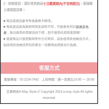
2．如欲退貨，請於收到商品
，直接線
七日鑑賞期內(不含例假日)
上填寫退貨單。
■ 商品退貨請參考售後服務卡辦理
。
■ 每批貨品因為製程時間及原料不同，可能會有些許
誤差及色
，無法接受的買家請勿下標，恕不接受此原因退貨喔!
差
■ 退貨商品只接受郵局寄件方式寄回，請勿使用其他物流方式，
如採用其他物流寄回所產生一切費用由買家自行負擔。
客服方式
客服專線：02-2234-7442 上班時間：週一至週五10:00 ～ 18:00
艾美時尚A-May Style © Copyright 2014 a-may style All rights
reserved.