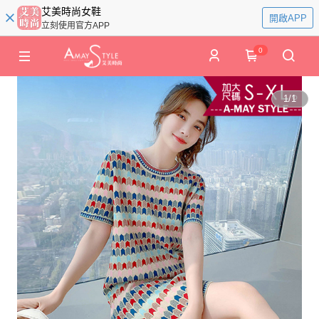
艾美時尚女鞋
開啟APP
立刻使用官方APP
0
1
/
1