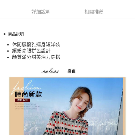
超商取貨付款
10689371
LINE Pay
詳細說明
相關推薦
商品特色
Apple Pay
加大碼洋裝 設計感幾何拼色休閒活力針織連身洋裝(S-XL)
【XFU230542】
街口支付
► 商品說明
休閒感優雅連身短洋裝
休閒感優雅連身短洋裝
悠遊付
繽紛亮眼拼色設計
繽紛亮眼拼色設計
顏質滿分甜美活力穿搭
全盈+PAY
顏質滿分甜美活力穿搭
銷售重點
AFTEE先享後付
加大碼洋裝 設計感幾何拼色休閒活力針織連身洋裝(S-XL)
相關說明
【XFU230542】
【關於「AFTEE先享後付」】
ATM付款
AFTEE先享後付是「在收到商品之後才付款」的支付方式。 讓您購物簡單
休閒感優雅連身短洋裝
便利好安心！
繽紛亮眼拼色設計
１．簡單：不需註冊會員、不需綁卡、不需儲值。
運送方式
２．便利：只要手機號碼，簡訊認證，即可結帳。
顏質滿分甜美活力穿搭
３．安心：先確認商品／服務後，再付款。
全家取貨付款
每筆NT$79，滿NT$599(含以上)免運費
【「AFTEE先享後付」結帳流程】
１．於結帳方式選擇「AFTEE先享後付」後，將跳轉至「AFTEE先享後付」
付款後全家取貨
結帳頁面，進行簡訊認證並確認金額後，即可完成結帳。