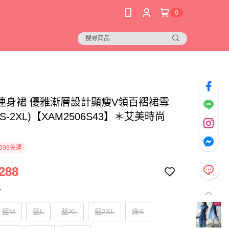
0
連身裙 優雅漸層設計顯瘦V領百褶裙雪
S-2XL)【XAM2506S43】＊艾美時尚
599免運
288
寸
藍M
藍L
藍XL
藍2XL
綠S