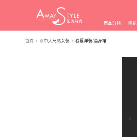
商品分類
熱銷
首頁
👗中大尺碼女裝
春夏洋裝/連身裙
0:00