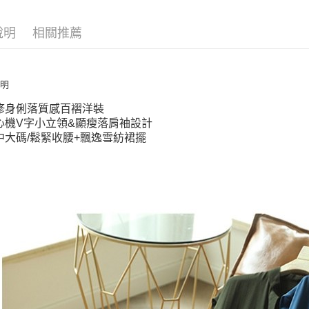
街口支付
心機V
中大碼
悠遊付
說明
相關推薦
銷售重點
全盈+PAY
加大碼連身
AFTEE先
【XAM250
說明
相關說明
修身俐落
修身俐落質感百褶洋裝
【關於「A
心機V字小
ATM付款
心機V字小立領&顯瘦落肩袖設計
AFTEE
中大碼/鬆
便利好安
中大碼/鬆緊收腰+飄逸雪紡裙擺
１．簡單
２．便利
運送方式
３．安心
全家取貨
【「AFT
每筆NT$7
１．於結帳
付」結帳
付款後全
２．訂單
３．收到繳
每筆NT$7
／ATM／
※ 請注意
7-11取貨
絡購買商品
先享後付
每筆NT$7