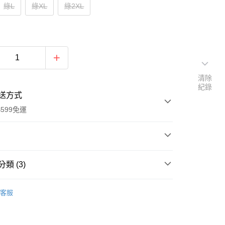
綠L
綠XL
綠2XL
清除
紀錄
送方式
599免運
次付款
類 (3)
付款
碼女裝
春夏洋裝/連身裙
客服
連身裙 優雅漸層設計顯瘦V領百褶裙雪紡洋裝(S-2XL)
推薦
2506S43】
品
落質感百褶洋裝