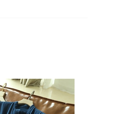
字小立領&顯瘦落肩袖設計
/鬆緊收腰+飄逸雪紡裙擺
裙 優雅漸層設計顯瘦V領百褶裙雪紡洋裝(S-2XL)
享後付
6S43】
質感百褶洋裝
FTEE先享後付」】
立領&顯瘦落肩袖設計
先享後付是「在收到商品之後才付款」的支付方式。 讓您購物簡單
緊收腰+飄逸雪紡裙擺
心！
：不需註冊會員、不需綁卡、不需儲值。
：只要手機號碼，簡訊認證，即可結帳。
：先確認商品／服務後，再付款。
付款
EE先享後付」結帳流程】
9，滿NT$599(含以上)免運費
方式選擇「AFTEE先享後付」後，將跳轉至「AFTEE先享後
頁面，進行簡訊認證並確認金額後，即可完成結帳。
家取貨
成立數日內，您將收到繳費通知簡訊。
費通知簡訊後14天內，點擊此簡訊中的連結，可透過四大超商
9，滿NT$599(含以上)免運費
網路銀行／等多元方式進行付款，方視為交易完成。
：結帳手續完成當下不需立刻繳費，但若您需要取消訂單，請聯
付款
的店家。未經商家同意取消之訂單仍視為有效，需透過AFTEE
繳納相關費用。
9，滿NT$1,000(含以上)免運費