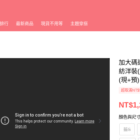
排行
最新商品
現貨不用等
主題穿搭
加大碼
紡洋裝(
(現+預)
超取滿NT$
NT$1,
顏色與尺
藍S