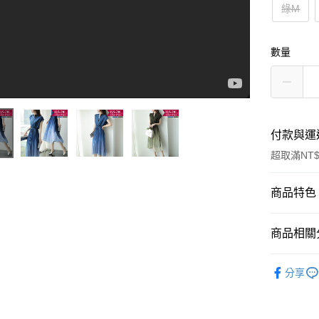
綠M
數量
付款與運
超取滿NT$
付款方式
商品特色
優雅漸層設計顯瘦V領百褶裙雪紡洋裝
信用卡一
商品編號
商品相關分
10994803
超商取貨
商品特色
👗中大尺
LINE Pay
分享
加大碼
人氣商品
【XAM
Apple Pay
🌸 HOT新
修身俐