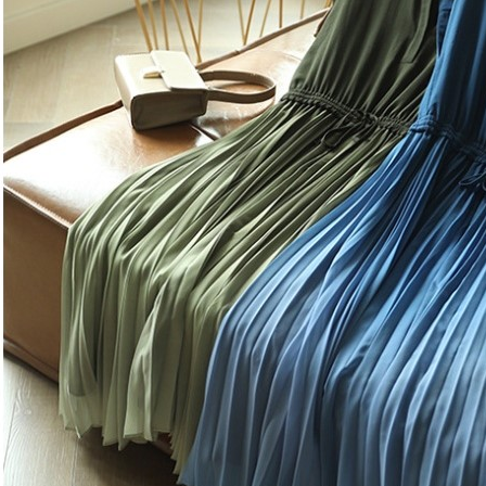
※ 交易是
是否繳費成
付款後7-1
付客戶支
每筆NT$7
【注意事
宅配
１．透過由
交易，需
每筆NT$9
求債權轉
２．關於
宅配離島
https://aft
每筆NT$1
３．未成
「AFTE
任。
４．使用「
即時審查
結果請求
５．嚴禁
形，恩沛
動。