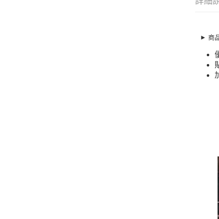
詳細
► 商