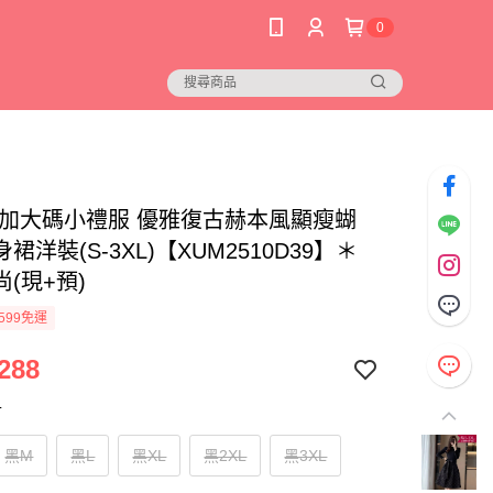
0
 加大碼小禮服 優雅復古赫本風顯瘦蝴
裙洋裝(S-3XL)【XUM2510D39】＊
(現+預)
599免運
288
寸
黑M
黑L
黑XL
黑2XL
黑3XL