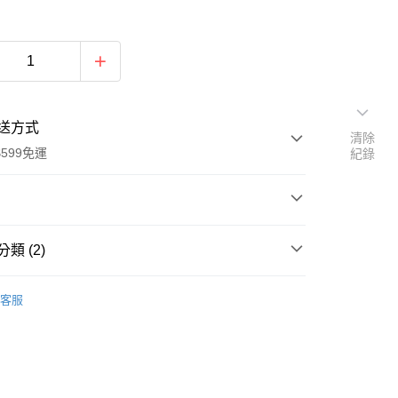
送方式
清除
599免運
紀錄
次付款
類 (2)
付款
碼女裝
秋冬洋裝/連身裙
客服
碼女裝 小禮服 優雅復古赫本風顯瘦蝴蝶結連身裙洋裝。
推薦
L)【XUM2510D39】
質小禮服蝶結造型
腰顯瘦剪裁
/蝴蝶結繫帶&壓紋設計