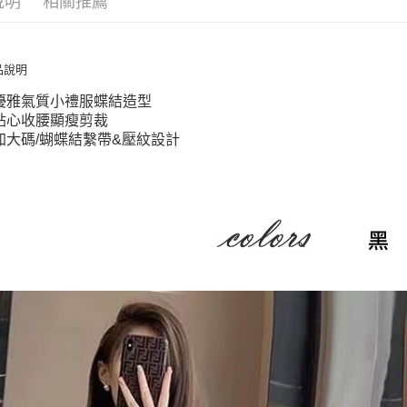
說明
相關推薦
銷售重點
全盈+PAY
中大尺碼女
AFTEE先
3XL)【XU
品說明
相關說明
優雅氣質
優雅氣質小禮服蝶結造型
【關於「A
貼心收腰
ATM付款
貼心收腰顯瘦剪裁
AFTEE
加大碼/蝴
便利好安
加大碼/蝴蝶結繫帶&壓紋設計
１．簡單
２．便利
運送方式
３．安心
全家取貨
【「AFT
每筆NT$7
１．於結帳
付」結帳
付款後全
２．訂單
３．收到繳
每筆NT$7
／ATM／
※ 請注意
7-11取貨
絡購買商品
先享後付
每筆NT$7
※ 交易是
是否繳費成
付款後7-1
付客戶支