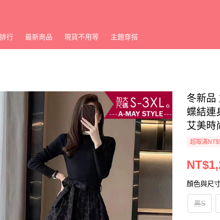
排行
最新商品
現貨不用等
主題穿搭
冬新品
蝶結連身
艾美時尚
超取滿NT$
NT$1,
顏色與尺
黑S