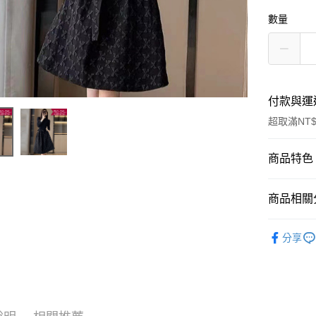
數量
付款與運
超取滿NT$
付款方式
商品特色
信用卡一
商品編號
商品相關分
11391400
超商取貨
商品特色
👗中大尺
LINE Pay
分享
中大尺
人氣商品
(S-3X
Apple Pay
優雅氣
街口支付
貼心收
加大碼
悠遊付