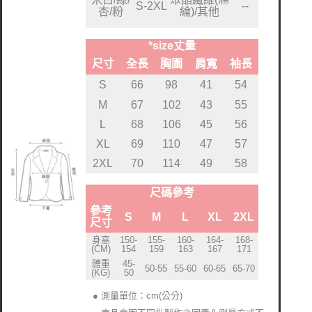
S-2XL
--
杏/粉
綸)/其他
*size丈量
尺寸
全長
胸圍
肩寬
袖長
S
66
98
41
54
M
67
102
43
55
L
68
106
45
56
XL
69
110
47
57
2XL
70
114
49
58
尺碼參考
參考
S
M
L
XL
2XL
尺寸
身高
150-
155-
160-
164-
168-
(CM)
154
159
163
167
171
體重
45-
50-55
55-60
60-65
65-70
(KG)
50
● 測量單位：cm(公分)