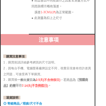
● 商品會因不同批製作之因素＆測量方式不
同而與標示略有落差
，
1-3CM以內
為正常範圍。
誤差
● 此測量為扣上之尺寸
注意事項
購買注意事項
1．購買前請詳細參考網頁的尺寸說明。
2．
因每台手機、電腦螢幕廠牌設定不同，視覺呈現會有些許差異
之問題，可接受再下單購買。
3．購買後
，若商品為【
預購商
2-5天(不含例假日)
一般出貨日為
。
等待
品】約需
7-14天
(
不含例假日)
退貨說明
◎ 寄錯商品／瑕疵/尺寸不合