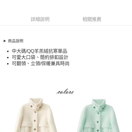
商品編號
超商取貨付款
11391433
LINE Pay
詳細說明
相關推薦
商品特色
Apple Pay
加大碼大衣 QQ毛絨感微甜翻領皮帶扣保暖外套(S-2XL)
【XUM251039】
街口支付
► 商品說明
中大碼/QQ羊羔絨抗寒單品
中大碼/QQ羊羔絨抗寒單品
悠遊付
可愛大口袋、簡約排釦設計
可愛大口袋、簡約排釦設計
可翻領、立領/保暖兼具時尚
全盈+PAY
可翻領、立領/保暖兼具時尚
銷售重點
AFTEE先享後付
加大碼大衣 QQ毛絨感微甜翻領皮帶扣保暖外套(S-2XL)
相關說明
【XUM251039】
【關於「AFTEE先享後付」】
ATM付款
AFTEE先享後付是「在收到商品之後才付款」的支付方式。 讓您購物簡單
中大碼/QQ羊羔絨抗寒單品
便利好安心！
可愛大口袋、簡約排釦設計
１．簡單：不需註冊會員、不需綁卡、不需儲值。
運送方式
２．便利：只要手機號碼，簡訊認證，即可結帳。
可翻領、立領/保暖兼具時尚
３．安心：先確認商品／服務後，再付款。
全家取貨付款
每筆NT$79，滿NT$599(含以上)免運費
【「AFTEE先享後付」結帳流程】
１．於結帳方式選擇「AFTEE先享後付」後，將跳轉至「AFTEE先享後付」