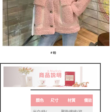
顏色
尺寸
材質
備註
米白/綠/
聚酯纖維(滌