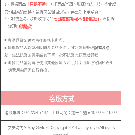
賣場商品
，如商品寄錯、瑕疵問題、尺寸不合或
1．
「只退不換」
其他因素須更換，請將商品辦理退貨，再重新下單購買。
2．如欲退貨，請於收到商品
，直接線
七日鑑賞期內(不含例假日)
上辦理
。
申請退貨
■ 商品退貨請參考售後服務卡辦理
。
■ 每批貨品因為製程時間及原料不同，可能會有些許
誤差及色
，無法接受的買家請勿下單，恕不接受此原因退貨喔!
差
■ 退貨商品請勿自行使用其他物流方式，如採用自行寄回所產生
一切費用由買家自行負擔。
客服方式
客服專線：02-2234-7442 上班時間：週一至週五10:00 ～ 18:00
艾美時尚A-May Style © Copyright 2014 a-may style All rights
reserved.