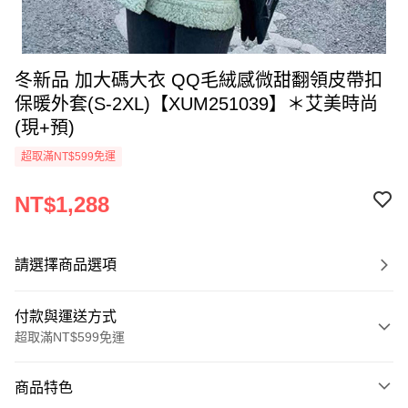
冬新品 加大碼大衣 QQ毛絨感微甜翻領皮帶扣
保暖外套(S-2XL)【XUM251039】＊艾美時尚
(現+預)
超取滿NT$599免運
NT$1,288
請選擇商品選項
付款與運送方式
超取滿NT$599免運
付款方式
商品特色
信用卡一次付款