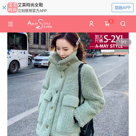
艾美時尚女鞋
開啟APP
立刻使用官方APP
0
1
/
1