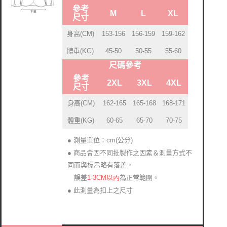
參考
M
L
XL
尺寸
身高(CM)
153-156
156-159
159-162
體重(KG)
45-50
50-55
55-60
尺碼參考
參考
2XL
3XL
4XL
尺寸
身高(CM)
162-165
165-168
168-171
體重(KG)
60-65
65-70
70-75
● 測量單位：cm(公分)
● 商品會因不同批製作之因素＆測量方式不
同而與標示略有落差
，
1-3CM以內
為正常範圍。
誤差
● 此測量為扣上之尺寸