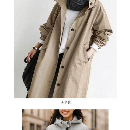
２．訂單成立數日內，您將收到繳費通知簡訊。
每筆NT$79，滿NT$599(含以上)免運費
３．收到繳費通知簡訊後14天內，點擊此簡訊中的連結，可透過四大超商／
ATM／網路銀行／等多元方式進行付款，方視為交易完成。
7-11取貨付款
※ 請注意：結帳手續完成當下不需立刻繳費，但若您需要取消訂單，請聯絡
每筆NT$79，滿NT$1,000(含以上)免運費
購買商品的店家。未經商家同意取消之訂單仍視為有效，需透過AFTEE先享
後付繳納相關費用。
付款後7-11取貨
※ 交易是否成功請以「AFTEE先享後付 」之結帳頁面顯示為準，若有關於
是否繳費成功／繳費後需取消欲退款等相關疑問，請聯繫「AFTEE先享後付
每筆NT$79，滿NT$1,000(含以上)免運費
客戶支援中心」
https://netprotections.freshdesk.com/support/home
宅配
【注意事項】
１．透過由恩沛科技股份有限公司提供之「AFTEE先享後付」服務完成之交
每筆NT$90，滿NT$1,000(含以上)免運費
易，需依本服務之必要範圍內提供個人資料，並將交易相關給付款項請求債
權轉讓予恩沛科技股份有限公司。
宅配離島
２．關於個人資料處理事宜，請瀏覽以下網址：
每筆NT$100，滿NT$1,500(含以上)免運費
https://aftee.tw/terms/#terms3
３．未成年的使用者請事先徵得法定代理人或監護人之同意方可使用
「AFTEE先享後付」，若未經同意申辦者引起之損失，本公司不負相關責
任。
４．使用「AFTEE先享後付」時，將依據個別帳號之用戶狀況，依本公司即
時審查核予不同之上限額度；若仍有額度不足之情形，本公司將視審查結果
請求用戶進行身份認證。
５．嚴禁一人註冊多個帳號或使用他人資訊註冊。若發現惡意使用之情形，
恩沛科技股份有限公司將有權停止該用戶之使用額度並採取法律行動。