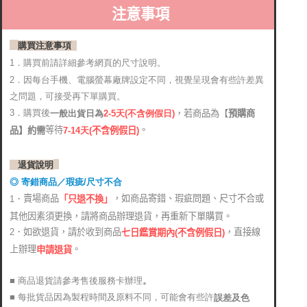
注意事項
購買注意事項
1．購買前請詳細參考網頁的尺寸說明。
2．
因每台手機、電腦螢幕廠牌設定不同，視覺呈現會有些許差異
之問題，可接受再下單購買。
3．購買後
，若商品為【
預購商
2-5天(不含例假日)
一般出貨日為
。
等待
品】約需
7-14天
(
不含例假日)
退貨說明
◎ 寄錯商品／瑕疵/尺寸不合
賣場商品
，如商品寄錯、瑕疵問題、尺寸不合或
1．
「只退不換」
其他因素須更換，請將商品辦理退貨，再重新下單購買。
2．如欲退貨，請於收到商品
，直接線
七日鑑賞期內(不含例假日)
上辦理
。
申請退貨
■ 商品退貨請參考售後服務卡辦理
。
■ 每批貨品因為製程時間及原料不同，可能會有些許
誤差及色