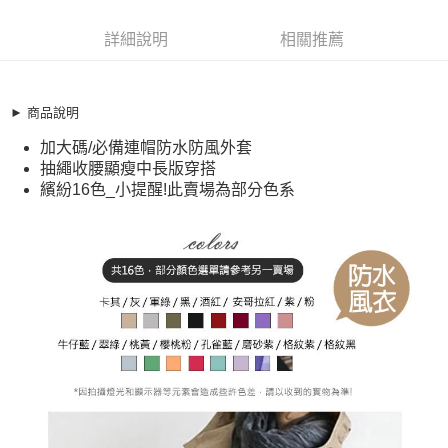
超商取貨付款
11422806
LINE Pay
詳細說明
相關推薦
商品特色
Apple Pay
加大碼 連帽外套 時尚防水防風顯瘦連帽風衣外套(M-4XL)
【XGL250880】
街口支付
► 商品說明
加大碼/必備連帽防水防風外套
加大碼/必備連帽防水防風外套
悠遊付
抽繩收腰顯瘦中長版穿搭
抽繩收腰顯瘦中長版穿搭
繽紛16色_小提醒!此賣場為部分色系
全盈+PAY
繽紛16色_小提醒!此賣場為部分色系
銷售重點
AFTEE先享後付
加大碼 連帽外套 時尚防水防風顯瘦連帽風衣外套(M-4XL)
相關說明
【XGL250880】
【關於「AFTEE先享後付」】
ATM付款
AFTEE先享後付是「在收到商品之後才付款」的支付方式。 讓您購物簡單
加大碼/必備連帽防水防風外套
便利好安心！
抽繩收腰顯瘦中長版穿搭
１．簡單：不需註冊會員、不需綁卡、不需儲值。
運送方式
２．便利：只要手機號碼，簡訊認證，即可結帳。
繽紛16色_小提醒!此賣場為部分色系
３．安心：先確認商品／服務後，再付款。
全家取貨付款
每筆NT$79，滿NT$599(含以上)免運費
【「AFTEE先享後付」結帳流程】
１．於結帳方式選擇「AFTEE先享後付」後，將跳轉至「AFTEE先享後付」
付款後全家取貨
結帳頁面，進行簡訊認證並確認金額後，即可完成結帳。