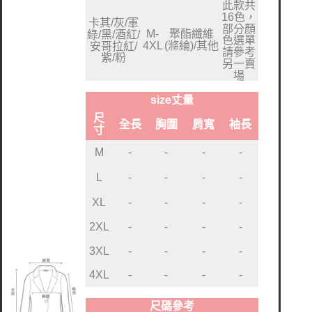
此款共
16色，
卡其/灰/軍
部分顏
M-
聚酯纖維
綠/黑/酒紅/
色選單
4XL
(滌綸)/其他
安哥拉紅/
請參考
紫/粉
另一賣
場
size丈量
尺
全長
胸圍
肩寬
袖長
寸
M
-
-
-
-
L
-
-
-
-
XL
-
-
-
-
2XL
-
-
-
-
3XL
-
-
-
-
4XL
-
-
-
-
尺碼參考