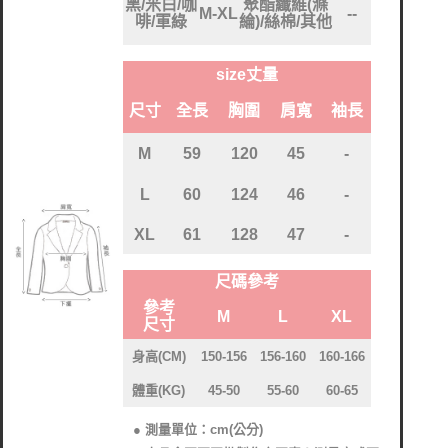
黑/米白/咖
聚酯纖維(滌
M-XL
--
啡/軍綠
綸)/絲棉/其他
size丈量
尺寸
全長
胸圍
肩寬
袖長
M
59
120
45
-
L
60
124
46
-
XL
61
128
47
-
尺碼參考
參考
M
L
XL
尺寸
身高(CM)
150-156
156-160
160-166
體重(KG)
45-50
55-60
60-65
● 測量單位：cm(公分)