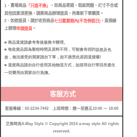
賣場商品
，如商品寄錯、瑕疵問題、尺寸不合或
1．
「只退不換」
其他因素須更換，請將商品辦理退貨，再重新下單購買。
2．如欲退貨，請於收到商品
，直接線
七日鑑賞期內(不含例假日)
上辦理
。
申請退貨
■ 商品退貨請參考售後服務卡辦理
。
■ 每批貨品因為製程時間及原料不同，可能會有些許
誤差及色
，無法接受的買家請勿下單，恕不接受此原因退貨喔!
差
■ 退貨商品請勿自行使用其他物流方式，如採用自行寄回所產生
一切費用由買家自行負擔。
客服方式
客服專線：02-2234-7442 上班時間：週一至週五10:00 ～ 18:00
艾美時尚A-May Style © Copyright 2014 a-may style All rights
reserved.