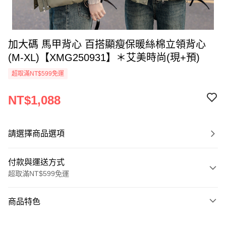
加大碼 馬甲背心 百搭顯瘦保暖絲棉立領背心
(M-XL)【XMG250931】＊艾美時尚(現+預)
超取滿NT$599免運
NT$1,088
請選擇商品選項
付款與運送方式
超取滿NT$599免運
付款方式
商品特色
信用卡一次付款
商品編號