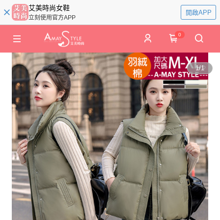
艾美時尚女鞋
開啟APP
立刻使用官方APP
0
1
/
1