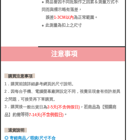
● 商品會因不同批製作之因素＆測量方式不
同而與標示略有落差
，
1-3CM以內
為正常範圍。
誤差
● 此測量為扣上之尺寸
注意事項
購買注意事項
1．購買前請詳細參考網頁的尺寸說明。
2．
因每台手機、電腦螢幕廠牌設定不同，視覺呈現會有些許差異
之問題，可接受再下單購買。
3．購買後
，若商品為【
預購商
2-5天(不含例假日)
一般出貨日為
。
等待
品】約需
7-14天
(
不含例假日)
退貨說明
◎ 寄錯商品／瑕疵/尺寸不合