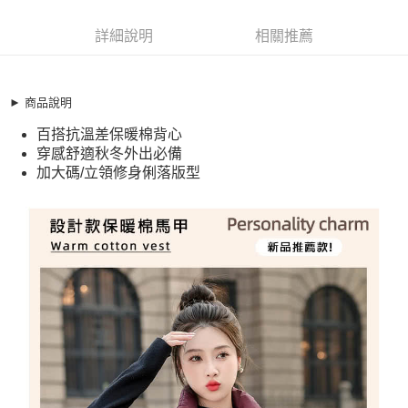
超商取貨付款
11436246
LINE Pay
詳細說明
相關推薦
商品特色
Apple Pay
加大碼 馬甲背心 百搭顯瘦保暖絲棉立領背心(M-XL)
【XMG250931】
街口支付
► 商品說明
百搭抗溫差保暖棉背心
百搭抗溫差保暖棉背心
悠遊付
穿感舒適秋冬外出必備
穿感舒適秋冬外出必備
加大碼/立領修身俐落版型
全盈+PAY
加大碼/立領修身俐落版型
銷售重點
AFTEE先享後付
加大碼 馬甲背心 百搭顯瘦保暖絲棉立領背心(M-XL)
相關說明
【XMG250931】
【關於「AFTEE先享後付」】
AFTEE先享後付是「在收到商品之後才付款」的支付方式。 讓您購物簡單
百搭抗溫差保暖棉背心
運送方式
便利好安心！
穿感舒適秋冬外出必備
１．簡單：不需註冊會員、不需綁卡、不需儲值。
全家取貨付款
２．便利：只要手機號碼，簡訊認證，即可結帳。
加大碼/立領修身俐落版型
每筆NT$79，滿NT$599(含以上)免運費
３．安心：先確認商品／服務後，再付款。
付款後全家取貨
【「AFTEE先享後付」結帳流程】
１．於結帳方式選擇「AFTEE先享後付」後，將跳轉至「AFTEE先享後付」
每筆NT$79，滿NT$599(含以上)免運費
結帳頁面，進行簡訊認證並確認金額後，即可完成結帳。