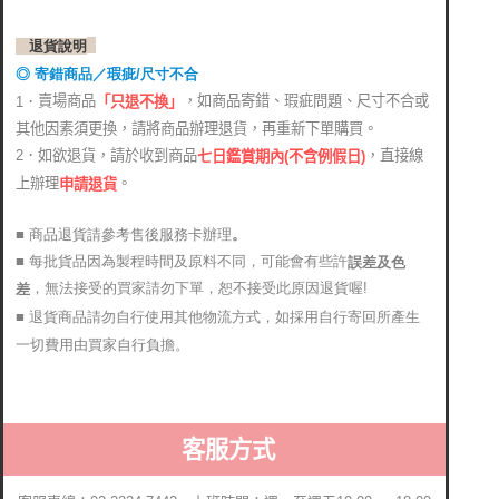
退貨說明
◎ 寄錯商品／瑕疵/尺寸不合
賣場商品
，如商品寄錯、瑕疵問題、尺寸不合或
1．
「只退不換」
其他因素須更換，請將商品辦理退貨，再重新下單購買。
2．如欲退貨，請於收到商品
，直接線
七日鑑賞期內(不含例假日)
上辦理
。
申請退貨
■ 商品退貨請參考售後服務卡辦理
。
■ 每批貨品因為製程時間及原料不同，可能會有些許
誤差及色
，無法接受的買家請勿下單，恕不接受此原因退貨喔!
差
■ 退貨商品請勿自行使用其他物流方式，如採用自行寄回所產生
一切費用由買家自行負擔。
客服方式