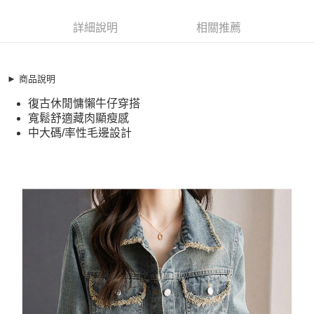
超商取貨付款
11441106
LINE Pay
詳細說明
相關推薦
商品特色
Apple Pay
加大碼 夾克 復古美式休閒毛邊寬鬆感牛仔外套(S-2XL)
【XG2508C33】
街口支付
► 商品說明
復古休閒慵懶牛仔穿搭
復古休閒慵懶牛仔穿搭
悠遊付
寬鬆舒適藏肉顯瘦感
寬鬆舒適藏肉顯瘦感
中大碼/率性毛邊設計
全盈+PAY
中大碼/率性毛邊設計
銷售重點
AFTEE先享後付
加大碼 夾克 復古美式休閒毛邊寬鬆感牛仔外套(S-2XL)
相關說明
【XG2508C33】
【關於「AFTEE先享後付」】
AFTEE先享後付是「在收到商品之後才付款」的支付方式。 讓您購物簡單
復古休閒慵懶牛仔穿搭
運送方式
便利好安心！
寬鬆舒適藏肉顯瘦感
１．簡單：不需註冊會員、不需綁卡、不需儲值。
全家取貨付款
２．便利：只要手機號碼，簡訊認證，即可結帳。
中大碼/率性毛邊設計
每筆NT$79，滿NT$599(含以上)免運費
３．安心：先確認商品／服務後，再付款。
付款後全家取貨
【「AFTEE先享後付」結帳流程】
１．於結帳方式選擇「AFTEE先享後付」後，將跳轉至「AFTEE先享後付」
每筆NT$79，滿NT$599(含以上)免運費
結帳頁面，進行簡訊認證並確認金額後，即可完成結帳。