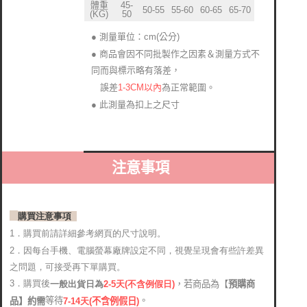
體重
45-
50-55
55-60
60-65
65-70
(KG)
50
● 測量單位：cm(公分)
● 商品會因不同批製作之因素＆測量方式不
同而與標示略有落差
，
1-3CM以內
為正常範圍。
誤差
● 此測量為扣上之尺寸
注意事項
購買注意事項
1．購買前請詳細參考網頁的尺寸說明。
2．
因每台手機、電腦螢幕廠牌設定不同，視覺呈現會有些許差異
之問題，可接受再下單購買。
3．購買後
，若商品為【
預購商
2-5天(不含例假日)
一般出貨日為
。
等待
品】約需
7-14天
(
不含例假日)