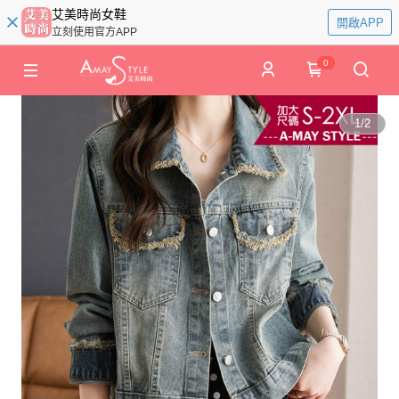
艾美時尚女鞋
開啟APP
立刻使用官方APP
0
1
/
2