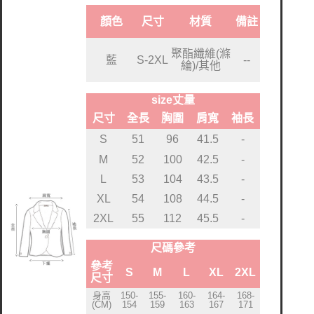
顏色
尺寸
材質
備註
聚酯纖維(滌
藍
S-2XL
--
綸)/其他
size丈量
尺寸
全長
胸圍
肩寬
袖長
S
51
96
41.5
-
M
52
100
42.5
-
L
53
104
43.5
-
XL
54
108
44.5
-
2XL
55
112
45.5
-
尺碼參考
參考
S
M
L
XL
2XL
尺寸
身高
150-
155-
160-
164-
168-
(CM)
154
159
163
167
171