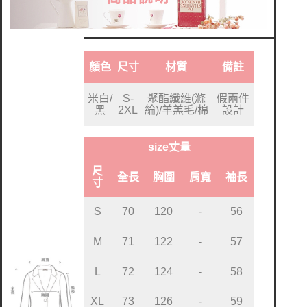
顏色
尺寸
材質
備註
米白/
S-
聚酯纖維(滌
假兩件
黑
2XL
綸)/羊羔毛/棉
設計
size丈量
尺
全長
胸圍
肩寬
袖長
寸
S
70
120
-
56
M
71
122
-
57
L
72
124
-
58
XL
73
126
-
59