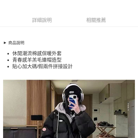
商品編號
超商取貨付款
11469915
LINE Pay
詳細說明
相關推薦
商品特色
Apple Pay
加大碼 抗溫差 假兩件韓系拼接仿羽絨保暖鋪棉連帽外套(S-2XL)
【XHI251159】
街口支付
► 商品說明
休閒潮流棉感保暖外套
休閒潮流棉感保暖外套
悠遊付
青春感羊羔毛連帽造型
青春感羊羔毛連帽造型
貼心加大碼/假兩件拼接設計
全盈+PAY
貼心加大碼/假兩件拼接設計
銷售重點
AFTEE先享後付
加大碼 抗溫差 假兩件韓系拼接仿羽絨保暖鋪棉連帽外套(S-2XL)
相關說明
【XHI251159】
【關於「AFTEE先享後付」】
ATM付款
AFTEE先享後付是「在收到商品之後才付款」的支付方式。 讓您購物簡單
休閒潮流棉感保暖外套
便利好安心！
青春感羊羔毛連帽造型
１．簡單：不需註冊會員、不需綁卡、不需儲值。
運送方式
２．便利：只要手機號碼，簡訊認證，即可結帳。
貼心加大碼/假兩件拼接設計
３．安心：先確認商品／服務後，再付款。
全家取貨付款
每筆NT$79，滿NT$599(含以上)免運費
【「AFTEE先享後付」結帳流程】
１．於結帳方式選擇「AFTEE先享後付」後，將跳轉至「AFTEE先享後付」