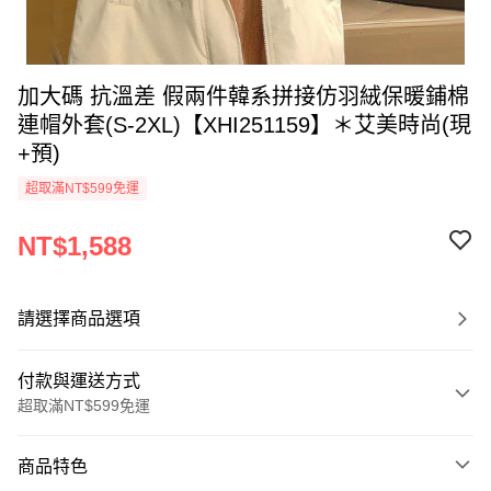
加大碼 抗溫差 假兩件韓系拼接仿羽絨保暖鋪棉
連帽外套(S-2XL)【XHI251159】＊艾美時尚(現
+預)
超取滿NT$599免運
NT$1,588
請選擇商品選項
付款與運送方式
超取滿NT$599免運
付款方式
商品特色
信用卡一次付款