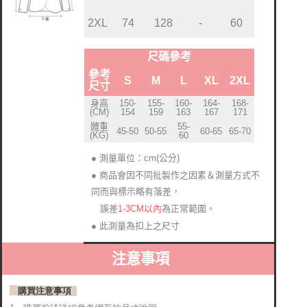
2XL
74
128
-
60
尺碼參考
參考
S
M
L
XL
2XL
尺寸
身高
150-
155-
160-
164-
168-
(CM)
154
159
163
167
171
體重
55-
45-50
50-55
60-65
65-70
(KG)
60
● 測量單位：cm(公分)
● 商品會因不同批製作之因素＆測量方式不
同而與標示略有落差
，
1-3CM以內
為正常範圍。
誤差
● 此測量為扣上之尺寸
注意事項
購買注意事項