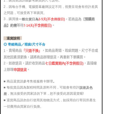
1．購買前請詳細參考網頁的尺寸說明。
2．
因每台手機、電腦螢幕廠牌設定不同，視覺呈現會有些許差異
之問題，可接受再下單購買。
3．購買後
，若商品為【
預購商
2-5天(不含例假日)
一般出貨日為
。
等待
品】約需
7-14天
(
不含例假日)
退貨說明
◎ 寄錯商品／瑕疵/尺寸不合
賣場商品
，如商品寄錯、瑕疵問題、尺寸不合或
1．
「只退不換」
其他因素須更換，請將商品辦理退貨，再重新下單購買。
2．如欲退貨，請於收到商品
，直接線
七日鑑賞期內(不含例假日)
上辦理
。
申請退貨
■ 商品退貨請參考售後服務卡辦理
。
■ 每批貨品因為製程時間及原料不同，可能會有些許
誤差及色
，無法接受的買家請勿下單，恕不接受此原因退貨喔!
差
■ 退貨商品請勿自行使用其他物流方式，如採用自行寄回所產生
一切費用由買家自行負擔。