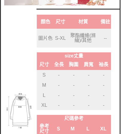
顏色
尺寸
材質
備註
聚酯纖維(滌
圖片色
S-XL
--
綸)/其他
size丈量
尺寸
全長
胸圍
肩寬
袖長
S
-
-
-
-
M
-
-
-
-
L
-
-
-
-
XL
-
-
-
-
尺碼參考
參考
S
M
L
XL
尺寸