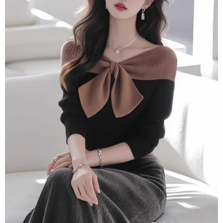
２．訂單成立數日內，您將收到繳費通知簡訊。
每筆NT$79，滿NT$599(含以上)免運費
３．收到繳費通知簡訊後14天內，點擊此簡訊中的連結，可透過四大超商／
ATM／網路銀行／等多元方式進行付款，方視為交易完成。
7-11取貨付款
※ 請注意：結帳手續完成當下不需立刻繳費，但若您需要取消訂單，請聯絡
每筆NT$79，滿NT$1,000(含以上)免運費
購買商品的店家。未經商家同意取消之訂單仍視為有效，需透過AFTEE先享
後付繳納相關費用。
付款後7-11取貨
※ 交易是否成功請以「AFTEE先享後付 」之結帳頁面顯示為準，若有關於
是否繳費成功／繳費後需取消欲退款等相關疑問，請聯繫「AFTEE先享後付
每筆NT$79，滿NT$1,000(含以上)免運費
客戶支援中心」
https://netprotections.freshdesk.com/support/home
宅配
【注意事項】
１．透過由恩沛科技股份有限公司提供之「AFTEE先享後付」服務完成之交
每筆NT$90，滿NT$1,000(含以上)免運費
易，需依本服務之必要範圍內提供個人資料，並將交易相關給付款項請求債
權轉讓予恩沛科技股份有限公司。
宅配離島
２．關於個人資料處理事宜，請瀏覽以下網址：
每筆NT$100，滿NT$1,500(含以上)免運費
https://aftee.tw/terms/#terms3
３．未成年的使用者請事先徵得法定代理人或監護人之同意方可使用
「AFTEE先享後付」，若未經同意申辦者引起之損失，本公司不負相關責
任。
４．使用「AFTEE先享後付」時，將依據個別帳號之用戶狀況，依本公司即
時審查核予不同之上限額度；若仍有額度不足之情形，本公司將視審查結果
請求用戶進行身份認證。
５．嚴禁一人註冊多個帳號或使用他人資訊註冊。若發現惡意使用之情形，
恩沛科技股份有限公司將有權停止該用戶之使用額度並採取法律行動。