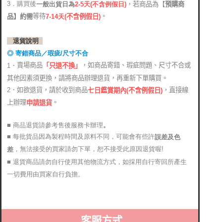
3．購買後
，若商品為【
預購商
2-5天(不含例假日)
一般出貨日為
。
等待
品】約需
7-14天
(
不含例假日)
退貨說明
◎ 寄錯商品／瑕疵/尺寸不合
賣場商品
，如商品寄錯、瑕疵問題、尺寸不合或
1．
「只退不換」
其他因素須更換，請將商品辦理退貨，再重新下單購買。
2．如欲退貨，請於收到商品
，直接線
七日鑑賞期內(不含例假日)
上辦理
。
申請退貨
■ 商品退貨請參考售後服務卡辦理
。
■ 每批貨品因為製程時間及原料不同，可能會有些許
誤差及色
，無法接受的買家請勿下單，恕不接受此原因退貨喔!
差
■ 退貨商品請勿自行使用其他物流方式，如採用自行寄回所產生
一切費用由買家自行負擔。
客服方式