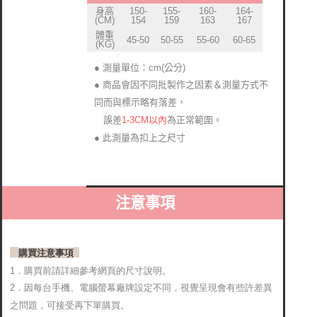
身高
150-
155-
160-
164-
(CM)
154
159
163
167
體重
45-50
50-55
55-60
60-65
(KG)
● 測量單位：cm(公分)
● 商品會因不同批製作之因素＆測量方式不
同而與標示略有落差
，
1-3CM以內
為正常範圍。
誤差
● 此測量為扣上之尺寸
注意事項
購買注意事項
1．購買前請詳細參考網頁的尺寸說明。
2．
因每台手機、電腦螢幕廠牌設定不同，視覺呈現會有些許差異
之問題，可接受再下單購買。