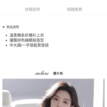
超商取貨付款
11482375
LINE Pay
詳細說明
相關推薦
商品特色
Apple Pay
加大碼 針織衫 韓系優雅蝴蝶結拼色一字領針織上衣(S-XL)
【XHS251146】
街口支付
► 商品說明
溫柔韓系針織衫上衣
溫柔韓系針織衫上衣
悠遊付
優雅拼色蝴蝶結造型
優雅拼色蝴蝶結造型
中大碼/一字領氣質穿搭
全盈+PAY
中大碼/一字領氣質穿搭
銷售重點
AFTEE先享後付
加大碼 針織衫 韓系優雅蝴蝶結拼色一字領針織上衣(S-XL)
相關說明
【XHS251146】
【關於「AFTEE先享後付」】
ATM付款
AFTEE先享後付是「在收到商品之後才付款」的支付方式。 讓您購物簡單
溫柔韓系針織衫上衣
便利好安心！
優雅拼色蝴蝶結造型
１．簡單：不需註冊會員、不需綁卡、不需儲值。
運送方式
２．便利：只要手機號碼，簡訊認證，即可結帳。
中大碼/一字領氣質穿搭
３．安心：先確認商品／服務後，再付款。
全家取貨付款
每筆NT$79，滿NT$599(含以上)免運費
【「AFTEE先享後付」結帳流程】
１．於結帳方式選擇「AFTEE先享後付」後，將跳轉至「AFTEE先享後付」
付款後全家取貨
結帳頁面，進行簡訊認證並確認金額後，即可完成結帳。