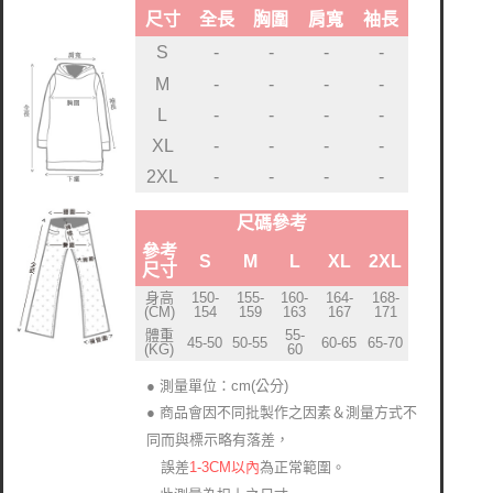
尺寸
全長
胸圍
肩寬
袖長
S
-
-
-
-
M
-
-
-
-
L
-
-
-
-
XL
-
-
-
-
2XL
-
-
-
-
尺碼參考
參考
S
M
L
XL
2XL
尺寸
身高
150-
155-
160-
164-
168-
(CM)
154
159
163
167
171
體重
55-
45-50
50-55
60-65
65-70
(KG)
60
● 測量單位：cm(公分)
● 商品會因不同批製作之因素＆測量方式不
同而與標示略有落差
，
1-3CM以內
為正常範圍。
誤差