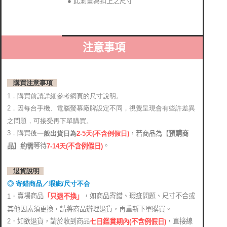
● 此測量為扣上之尺寸
注意事項
購買注意事項
1．購買前請詳細參考網頁的尺寸說明。
2．
因每台手機、電腦螢幕廠牌設定不同，視覺呈現會有些許差異
之問題，可接受再下單購買。
3．購買後
，若商品為【
預購商
2-5天(不含例假日)
一般出貨日為
。
等待
品】約需
7-14天
(
不含例假日)
退貨說明
◎ 寄錯商品／瑕疵/尺寸不合
賣場商品
，如商品寄錯、瑕疵問題、尺寸不合或
1．
「只退不換」
其他因素須更換，請將商品辦理退貨，再重新下單購買。
2．如欲退貨，請於收到商品
，直接線
七日鑑賞期內(不含例假日)