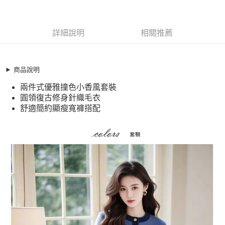
商品編號
超商取貨付款
11483811
LINE Pay
詳細說明
相關推薦
商品特色
Apple Pay
加大碼 兩件式 法式氣質小香風撞色針織衫寬褲套裝(S-2XL)
【XSS2601190】
街口支付
► 商品說明
兩件式優雅撞色小香風套裝
兩件式優雅撞色小香風套裝
悠遊付
圓領復古修身針織毛衣
圓領復古修身針織毛衣
舒適簡約顯瘦寬褲搭配
全盈+PAY
舒適簡約顯瘦寬褲搭配
銷售重點
AFTEE先享後付
加大碼 兩件式 法式氣質小香風撞色針織衫寬褲套裝(S-2XL)
相關說明
【XSS2601190】
【關於「AFTEE先享後付」】
ATM付款
AFTEE先享後付是「在收到商品之後才付款」的支付方式。 讓您購物簡單
兩件式優雅撞色小香風套裝
便利好安心！
圓領復古修身針織毛衣
１．簡單：不需註冊會員、不需綁卡、不需儲值。
運送方式
２．便利：只要手機號碼，簡訊認證，即可結帳。
舒適簡約顯瘦寬褲搭配
３．安心：先確認商品／服務後，再付款。
全家取貨付款
每筆NT$79，滿NT$599(含以上)免運費
【「AFTEE先享後付」結帳流程】
１．於結帳方式選擇「AFTEE先享後付」後，將跳轉至「AFTEE先享後付」