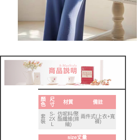
顏
尺
材質
備註
色
寸
S-
仿呢料/聚
套
兩件式(上衣+寬
2X
酯纖維(滌
裝
褲)
L
綸)
size丈量