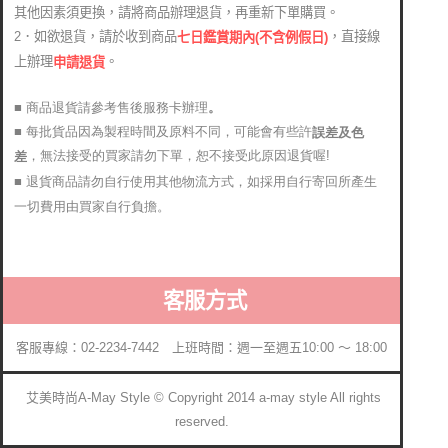
其他因素須更換，請將商品辦理退貨，再重新下單購買。
2．如欲退貨，請於收到商品
，直接線
七日鑑賞期內(不含例假日)
上辦理
。
申請退貨
■ 商品退貨請參考售後服務卡辦理
。
■ 每批貨品因為製程時間及原料不同，可能會有些許
誤差及色
，無法接受的買家請勿下單，恕不接受此原因退貨喔!
差
■ 退貨商品請勿自行使用其他物流方式，如採用自行寄回所產生
一切費用由買家自行負擔。
客服方式
客服專線：02-2234-7442 上班時間：週一至週五10:00 ～ 18:00
艾美時尚A-May Style © Copyright 2014 a-may style All rights
reserved.