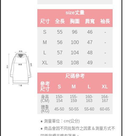
size丈量
尺寸
全長
胸圍
肩寬
袖長
S
55
96
46
-
M
56
100
47
-
L
57
104
48
-
XL
58
108
49
-
尺碼參考
參考
S
M
L
XL
尺寸
身高
150-
155-
160-
164-
(CM)
154
159
163
167
體重
45-50
50-55
55-60
60-65
(KG)
● 測量單位：cm(公分)
● 商品會因不同批製作之因素＆測量方式不
同而與標示略有落差
，