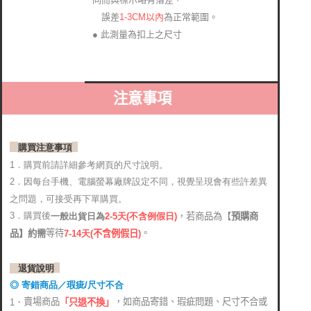
1-3CM以內
為正常範圍。
誤差
● 此測量為扣上之尺寸
注意事項
購買注意事項
1．購買前請詳細參考網頁的尺寸說明。
2．
因每台手機、電腦螢幕廠牌設定不同，視覺呈現會有些許差異
之問題，可接受再下單購買。
3．購買後
，若商品為【
預購商
2-5天(不含例假日)
一般出貨日為
。
等待
品】約需
7-14天
(
不含例假日)
退貨說明
◎ 寄錯商品／瑕疵/尺寸不合
賣場商品
，如商品寄錯、瑕疵問題、尺寸不合或
1．
「只退不換」