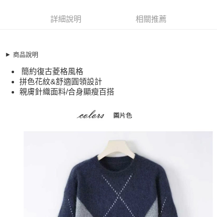
超商取貨付款
11518801
LINE Pay
詳細說明
相關推薦
商品特色
Apple Pay
加大碼 針織衫 復古拼接感菱格百搭針織上衣(S-XL)
【XAM260142】
街口支付
► 商品說明
簡約復古菱格風格
簡約復古菱格風格
悠遊付
拼色花紋&舒適圓領設計
拼色花紋&舒適圓領設計
親膚針織面料/合身顯瘦百搭
全盈+PAY
親膚針織面料/合身顯瘦百搭
銷售重點
AFTEE先享後付
加大碼 針織衫 復古拼接感菱格百搭針織上衣(S-XL)
相關說明
【XAM260142】
【關於「AFTEE先享後付」】
ATM付款
AFTEE先享後付是「在收到商品之後才付款」的支付方式。 讓您購物簡單
簡約復古菱格風格
便利好安心！
拼色花紋&舒適圓領設計
１．簡單：不需註冊會員、不需綁卡、不需儲值。
運送方式
２．便利：只要手機號碼，簡訊認證，即可結帳。
親膚針織面料/合身顯瘦百搭
３．安心：先確認商品／服務後，再付款。
全家取貨付款
每筆NT$79，滿NT$599(含以上)免運費
【「AFTEE先享後付」結帳流程】
１．於結帳方式選擇「AFTEE先享後付」後，將跳轉至「AFTEE先享後付」
付款後全家取貨
結帳頁面，進行簡訊認證並確認金額後，即可完成結帳。