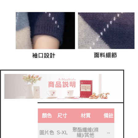
顏色
尺寸
材質
備註
聚酯纖維(滌
圖片色
S-XL
--
綸)/其他