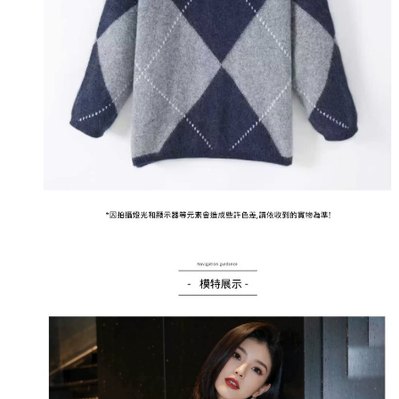
２．訂單成立數日內，您將收到繳費通知簡訊。
每筆NT$79，滿NT$599(含以上)免運費
３．收到繳費通知簡訊後14天內，點擊此簡訊中的連結，可透過四大超商／
ATM／網路銀行／等多元方式進行付款，方視為交易完成。
7-11取貨付款
※ 請注意：結帳手續完成當下不需立刻繳費，但若您需要取消訂單，請聯絡
每筆NT$79，滿NT$1,000(含以上)免運費
購買商品的店家。未經商家同意取消之訂單仍視為有效，需透過AFTEE先享
後付繳納相關費用。
付款後7-11取貨
※ 交易是否成功請以「AFTEE先享後付 」之結帳頁面顯示為準，若有關於
是否繳費成功／繳費後需取消欲退款等相關疑問，請聯繫「AFTEE先享後付
每筆NT$79，滿NT$1,000(含以上)免運費
客戶支援中心」
https://netprotections.freshdesk.com/support/home
宅配
【注意事項】
１．透過由恩沛科技股份有限公司提供之「AFTEE先享後付」服務完成之交
每筆NT$90，滿NT$1,000(含以上)免運費
易，需依本服務之必要範圍內提供個人資料，並將交易相關給付款項請求債
權轉讓予恩沛科技股份有限公司。
宅配離島
２．關於個人資料處理事宜，請瀏覽以下網址：
每筆NT$100，滿NT$1,500(含以上)免運費
https://aftee.tw/terms/#terms3
３．未成年的使用者請事先徵得法定代理人或監護人之同意方可使用
「AFTEE先享後付」，若未經同意申辦者引起之損失，本公司不負相關責
任。
４．使用「AFTEE先享後付」時，將依據個別帳號之用戶狀況，依本公司即
時審查核予不同之上限額度；若仍有額度不足之情形，本公司將視審查結果
請求用戶進行身份認證。
５．嚴禁一人註冊多個帳號或使用他人資訊註冊。若發現惡意使用之情形，
恩沛科技股份有限公司將有權停止該用戶之使用額度並採取法律行動。