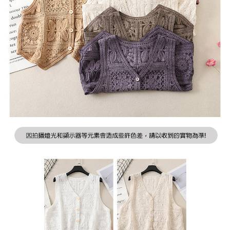
２．訂單成立數日內，您將收到繳費通知簡訊。
每筆NT$79，滿NT$599(含以上)免運費
３．收到繳費通知簡訊後14天內，點擊此簡訊中的連結，可透過四大超商／
ATM／網路銀行／等多元方式進行付款，方視為交易完成。
7-11取貨付款
※ 請注意：結帳手續完成當下不需立刻繳費，但若您需要取消訂單，請聯絡
每筆NT$79，滿NT$1,000(含以上)免運費
購買商品的店家。未經商家同意取消之訂單仍視為有效，需透過AFTEE先享
後付繳納相關費用。
付款後7-11取貨
※ 交易是否成功請以「AFTEE先享後付 」之結帳頁面顯示為準，若有關於
是否繳費成功／繳費後需取消欲退款等相關疑問，請聯繫「AFTEE先享後付
每筆NT$79，滿NT$1,000(含以上)免運費
客戶支援中心」
https://netprotections.freshdesk.com/support/home
宅配
【注意事項】
１．透過由恩沛科技股份有限公司提供之「AFTEE先享後付」服務完成之交
每筆NT$90，滿NT$1,000(含以上)免運費
易，需依本服務之必要範圍內提供個人資料，並將交易相關給付款項請求債
權轉讓予恩沛科技股份有限公司。
宅配離島
２．關於個人資料處理事宜，請瀏覽以下網址：
每筆NT$100，滿NT$1,500(含以上)免運費
https://aftee.tw/terms/#terms3
３．未成年的使用者請事先徵得法定代理人或監護人之同意方可使用
「AFTEE先享後付」，若未經同意申辦者引起之損失，本公司不負相關責
任。
４．使用「AFTEE先享後付」時，將依據個別帳號之用戶狀況，依本公司即
時審查核予不同之上限額度；若仍有額度不足之情形，本公司將視審查結果
請求用戶進行身份認證。
５．嚴禁一人註冊多個帳號或使用他人資訊註冊。若發現惡意使用之情形，
恩沛科技股份有限公司將有權停止該用戶之使用額度並採取法律行動。