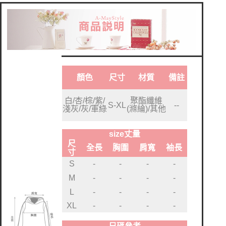
顏色
尺寸
材質
備註
白/杏/棕/紫/
聚酯纖維
S-XL
--
淺灰/灰/軍綠
(滌綸)/其他
size丈量
尺
全長
胸圍
肩寬
袖長
寸
S
-
-
-
-
M
-
-
-
-
L
-
-
-
-
XL
-
-
-
-