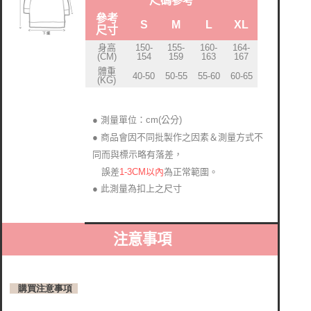
尺碼參考
參考
S
M
L
XL
尺寸
身高
150-
155-
160-
164-
(CM)
154
159
163
167
體重
40-50
50-55
55-60
60-65
(KG)
● 測量單位：cm(公分)
● 商品會因不同批製作之因素＆測量方式不
同而與標示略有落差
，
1-3CM以內
為正常範圍。
誤差
● 此測量為扣上之尺寸
注意事項
購買注意事項