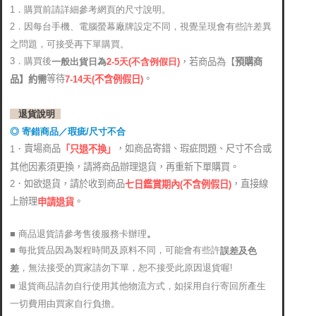
1．購買前請詳細參考網頁的尺寸說明。
2．
因每台手機、電腦螢幕廠牌設定不同，視覺呈現會有些許差異
之問題，可接受再下單購買。
3．購買後
，若商品為【
預購商
2-5天(不含例假日)
一般出貨日為
。
等待
品】約需
7-14天
(
不含例假日)
退貨說明
◎ 寄錯商品／瑕疵/尺寸不合
賣場商品
，如商品寄錯、瑕疵問題、尺寸不合或
1．
「只退不換」
其他因素須更換，請將商品辦理退貨，再重新下單購買。
2．如欲退貨，請於收到商品
，直接線
七日鑑賞期內(不含例假日)
上辦理
。
申請退貨
■ 商品退貨請參考售後服務卡辦理
。
■ 每批貨品因為製程時間及原料不同，可能會有些許
誤差及色
，無法接受的買家請勿下單，恕不接受此原因退貨喔!
差
■ 退貨商品請勿自行使用其他物流方式，如採用自行寄回所產生
一切費用由買家自行負擔。