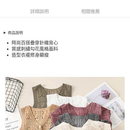
超商取貨付款
11777372
LINE Pay
詳細說明
相關推薦
商品特色
Apple Pay
加大碼 無袖上衣 設計感刺繡織花排釦針織背心(S-XL)
【XML260430】
街口支付
► 商品說明
時尚百搭疊穿針織背心
時尚百搭疊穿針織背心
悠遊付
質感刺繡勾花風格面料
質感刺繡勾花風格面料
造型衣襬修身顯瘦
全盈+PAY
造型衣襬修身顯瘦
銷售重點
AFTEE先享後付
加大碼 無袖上衣 設計感刺繡織花排釦針織背心(S-XL)
相關說明
【XML260430】
【關於「AFTEE先享後付」】
ATM付款
AFTEE先享後付是「在收到商品之後才付款」的支付方式。 讓您購物簡單
時尚百搭疊穿針織背心
便利好安心！
質感刺繡勾花風格面料
１．簡單：不需註冊會員、不需綁卡、不需儲值。
運送方式
２．便利：只要手機號碼，簡訊認證，即可結帳。
造型衣襬修身顯瘦
３．安心：先確認商品／服務後，再付款。
全家取貨付款
每筆NT$79，滿NT$599(含以上)免運費
【「AFTEE先享後付」結帳流程】
１．於結帳方式選擇「AFTEE先享後付」後，將跳轉至「AFTEE先享後付」
付款後全家取貨
結帳頁面，進行簡訊認證並確認金額後，即可完成結帳。