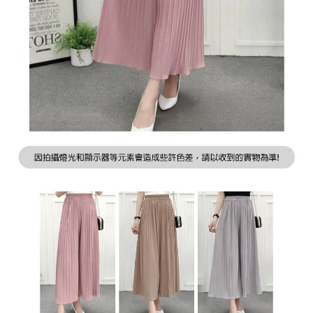
２．訂單成立數日內，您將收到繳費通知簡訊。
每筆NT$79，滿NT$599(含以上)免運費
３．收到繳費通知簡訊後14天內，點擊此簡訊中的連結，可透過四大超商／
ATM／網路銀行／等多元方式進行付款，方視為交易完成。
7-11取貨付款
※ 請注意：結帳手續完成當下不需立刻繳費，但若您需要取消訂單，請聯絡
每筆NT$79，滿NT$1,000(含以上)免運費
購買商品的店家。未經商家同意取消之訂單仍視為有效，需透過AFTEE先享
後付繳納相關費用。
付款後7-11取貨
※ 交易是否成功請以「AFTEE先享後付 」之結帳頁面顯示為準，若有關於
是否繳費成功／繳費後需取消欲退款等相關疑問，請聯繫「AFTEE先享後付
每筆NT$79，滿NT$1,000(含以上)免運費
客戶支援中心」
https://netprotections.freshdesk.com/support/home
宅配
【注意事項】
１．透過由恩沛科技股份有限公司提供之「AFTEE先享後付」服務完成之交
每筆NT$90，滿NT$1,000(含以上)免運費
易，需依本服務之必要範圍內提供個人資料，並將交易相關給付款項請求債
權轉讓予恩沛科技股份有限公司。
宅配離島
２．關於個人資料處理事宜，請瀏覽以下網址：
每筆NT$100，滿NT$1,500(含以上)免運費
https://aftee.tw/terms/#terms3
３．未成年的使用者請事先徵得法定代理人或監護人之同意方可使用
「AFTEE先享後付」，若未經同意申辦者引起之損失，本公司不負相關責
任。
４．使用「AFTEE先享後付」時，將依據個別帳號之用戶狀況，依本公司即
時審查核予不同之上限額度；若仍有額度不足之情形，本公司將視審查結果
請求用戶進行身份認證。
５．嚴禁一人註冊多個帳號或使用他人資訊註冊。若發現惡意使用之情形，
恩沛科技股份有限公司將有權停止該用戶之使用額度並採取法律行動。