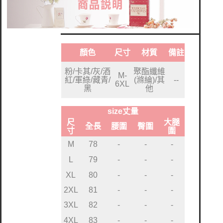
顏色
尺寸
材質
備註
粉/卡其/灰/酒
聚酯纖維
M-
紅/軍綠/藏青/
(滌綸)/其
--
6XL
黑
他
size丈量
尺
大腿
全長
腰圍
臀圍
寸
圍
M
78
-
-
-
L
79
-
-
-
XL
80
-
-
-
2XL
81
-
-
-
3XL
82
-
-
-
4XL
83
-
-
-