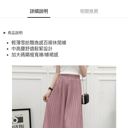
超商取貨付款
11797390
LINE Pay
詳細說明
相關推薦
商品特色
Apple Pay
加大碼 休閒褲 淑女休閒顯瘦百褶雪紡褲裙寬褲(M-6XL)
【XMR260416】
街口支付
► 商品說明
輕薄雪紡飄逸感百褶休閒褲
悠遊付
輕薄雪紡飄逸感百褶休閒褲
中高腰舒適鬆緊設計
中高腰舒適鬆緊設計
加大碼顯瘦寬褲/褲裙感
全盈+PAY
加大碼顯瘦寬褲/褲裙感
銷售重點
AFTEE先享後付
加大碼 休閒褲 淑女休閒顯瘦百褶雪紡褲裙寬褲(M-6XL)
相關說明
【XMR260416】
【關於「AFTEE先享後付」】
ATM付款
AFTEE先享後付是「在收到商品之後才付款」的支付方式。 讓您購物簡單
輕薄雪紡飄逸感百褶休閒褲
便利好安心！
中高腰舒適鬆緊設計
１．簡單：不需註冊會員、不需綁卡、不需儲值。
運送方式
２．便利：只要手機號碼，簡訊認證，即可結帳。
加大碼顯瘦寬褲/褲裙感
３．安心：先確認商品／服務後，再付款。
全家取貨付款
每筆NT$79，滿NT$599(含以上)免運費
【「AFTEE先享後付」結帳流程】
１．於結帳方式選擇「AFTEE先享後付」後，將跳轉至「AFTEE先享後付」
付款後全家取貨
結帳頁面，進行簡訊認證並確認金額後，即可完成結帳。