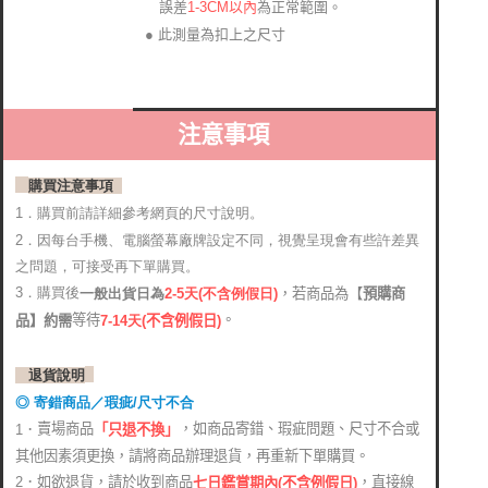
1-3CM以內
為正常範圍。
誤差
● 此測量為扣上之尺寸
注意事項
購買注意事項
1．購買前請詳細參考網頁的尺寸說明。
2．
因每台手機、電腦螢幕廠牌設定不同，視覺呈現會有些許差異
之問題，可接受再下單購買。
3．購買後
，若商品為【
預購商
2-5天(不含例假日)
一般出貨日為
。
等待
品】約需
7-14天
(
不含例假日)
退貨說明
◎ 寄錯商品／瑕疵/尺寸不合
賣場商品
，如商品寄錯、瑕疵問題、尺寸不合或
1．
「只退不換」
其他因素須更換，請將商品辦理退貨，再重新下單購買。
2．如欲退貨，請於收到商品
，直接線
七日鑑賞期內(不含例假日)