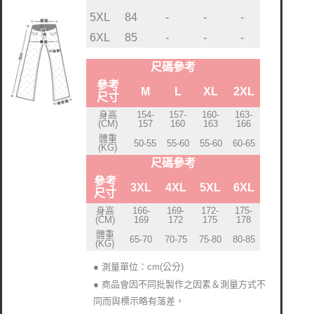
5XL
84
-
-
-
6XL
85
-
-
-
尺碼參考
參考
M
L
XL
2XL
尺寸
身高
154-
157-
160-
163-
(CM)
157
160
163
166
體重
50-55
55-60
55-60
60-65
(KG)
尺碼參考
參考
3XL
4XL
5XL
6XL
尺寸
身高
166-
169-
172-
175-
(CM)
169
172
175
178
體重
65-70
70-75
75-80
80-85
(KG)
● 測量單位：cm(公分)
● 商品會因不同批製作之因素＆測量方式不
同而與標示略有落差
，