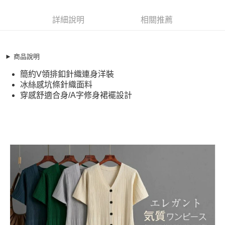
超商取貨付款
11819035
LINE Pay
詳細說明
相關推薦
商品特色
Apple Pay
加大碼 洋裝 法式簡約冰絲感收腰顯瘦針織連身裙(S-XL)
【XML260438】
街口支付
► 商品說明
簡約V領排釦針織連身洋裝
簡約V領排釦針織連身洋裝
悠遊付
冰絲感坑條針織面料
冰絲感坑條針織面料
穿感舒適合身/A字修身裙襬設計
全盈+PAY
穿感舒適合身/A字修身裙襬設計
銷售重點
AFTEE先享後付
加大碼 洋裝 法式簡約冰絲感收腰顯瘦針織連身裙(S-XL)
相關說明
【XML260438】
【關於「AFTEE先享後付」】
ATM付款
AFTEE先享後付是「在收到商品之後才付款」的支付方式。 讓您購物簡單
簡約V領排釦針織連身洋裝
便利好安心！
冰絲感坑條針織面料
１．簡單：不需註冊會員、不需綁卡、不需儲值。
運送方式
２．便利：只要手機號碼，簡訊認證，即可結帳。
穿感舒適合身/A字修身裙襬設計
３．安心：先確認商品／服務後，再付款。
全家取貨付款
每筆NT$79，滿NT$599(含以上)免運費
【「AFTEE先享後付」結帳流程】
１．於結帳方式選擇「AFTEE先享後付」後，將跳轉至「AFTEE先享後付」
付款後全家取貨
結帳頁面，進行簡訊認證並確認金額後，即可完成結帳。