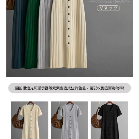
２．訂單成立數日內，您將收到繳費通知簡訊。
每筆NT$79，滿NT$599(含以上)免運費
３．收到繳費通知簡訊後14天內，點擊此簡訊中的連結，可透過四大超商／
ATM／網路銀行／等多元方式進行付款，方視為交易完成。
7-11取貨付款
※ 請注意：結帳手續完成當下不需立刻繳費，但若您需要取消訂單，請聯絡
每筆NT$79，滿NT$1,000(含以上)免運費
購買商品的店家。未經商家同意取消之訂單仍視為有效，需透過AFTEE先享
後付繳納相關費用。
付款後7-11取貨
※ 交易是否成功請以「AFTEE先享後付 」之結帳頁面顯示為準，若有關於
是否繳費成功／繳費後需取消欲退款等相關疑問，請聯繫「AFTEE先享後付
每筆NT$79，滿NT$1,000(含以上)免運費
客戶支援中心」
https://netprotections.freshdesk.com/support/home
宅配
【注意事項】
１．透過由恩沛科技股份有限公司提供之「AFTEE先享後付」服務完成之交
每筆NT$90，滿NT$1,000(含以上)免運費
易，需依本服務之必要範圍內提供個人資料，並將交易相關給付款項請求債
權轉讓予恩沛科技股份有限公司。
宅配離島
２．關於個人資料處理事宜，請瀏覽以下網址：
每筆NT$100，滿NT$1,500(含以上)免運費
https://aftee.tw/terms/#terms3
３．未成年的使用者請事先徵得法定代理人或監護人之同意方可使用
「AFTEE先享後付」，若未經同意申辦者引起之損失，本公司不負相關責
任。
４．使用「AFTEE先享後付」時，將依據個別帳號之用戶狀況，依本公司即
時審查核予不同之上限額度；若仍有額度不足之情形，本公司將視審查結果
請求用戶進行身份認證。
５．嚴禁一人註冊多個帳號或使用他人資訊註冊。若發現惡意使用之情形，
恩沛科技股份有限公司將有權停止該用戶之使用額度並採取法律行動。