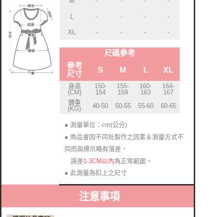
-
-
M
-
-
-
-
L
-
-
-
-
XL
-
-
尺碼參考
參考
S
M
L
XL
尺寸
身高
150-
155-
160-
164-
(CM)
154
159
163
167
體重
40-50
50-55
55-60
60-65
(KG)
● 測量單位：cm(公分)
● 商品會因不同批製作之因素＆測量方式不
同而與標示略有落差
，
1-3CM以內
為正常範圍。
誤差
● 此測量為扣上之尺寸
注意事項