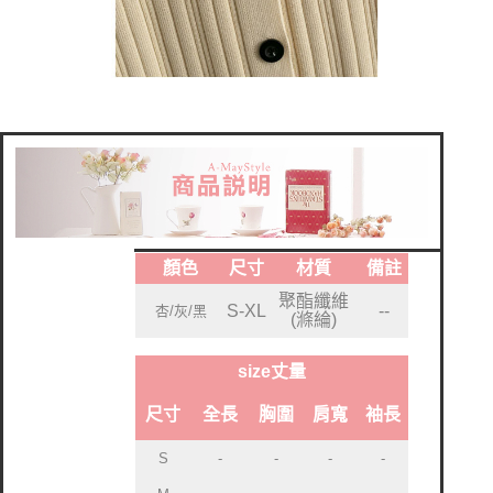
顏色
尺寸
材質
備註
聚酯纖維
S-XL
--
杏/灰/黑
(滌綸)
size丈量
尺寸
全長
胸圍
肩寬
袖長
-
-
S
-
-