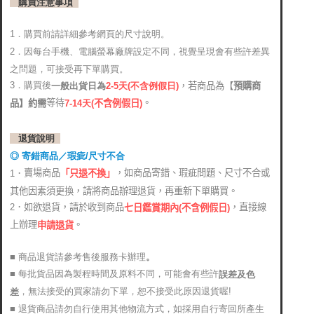
購買注意事項
1．購買前請詳細參考網頁的尺寸說明。
2．
因每台手機、電腦螢幕廠牌設定不同，視覺呈現會有些許差異
之問題，可接受再下單購買。
3．購買後
，若商品為【
預購商
2-5天(不含例假日)
一般出貨日為
。
等待
品】約需
7-14天
(
不含例假日)
退貨說明
◎ 寄錯商品／瑕疵/尺寸不合
賣場商品
，如商品寄錯、瑕疵問題、尺寸不合或
1．
「只退不換」
其他因素須更換，請將商品辦理退貨，再重新下單購買。
2．如欲退貨，請於收到商品
，直接線
七日鑑賞期內(不含例假日)
上辦理
。
申請退貨
■ 商品退貨請參考售後服務卡辦理
。
■ 每批貨品因為製程時間及原料不同，可能會有些許
誤差及色
，無法接受的買家請勿下單，恕不接受此原因退貨喔!
差
■ 退貨商品請勿自行使用其他物流方式，如採用自行寄回所產生