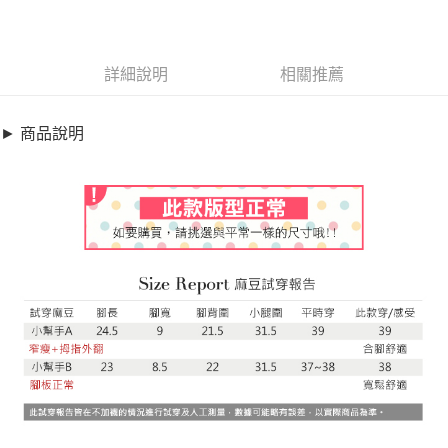
商品編號
超商取貨付款
1850068
LINE Pay
詳細說明
相關推薦
商品特色
Apple Pay
短靴-英倫拼接軟Q馬丁雨靴【XR10229】SU902
► 商品說明
街口支付
超軟彈性PU設計
悠遊付
時尚兼具防水,兩穿實搭
全盈+PAY
銷售重點
★【周一至周五-早上09:30~12:00 下午13:00~18:00】
AFTEE先享後付
● 加入FACEBOOK粉絲團：【A-MAY STYLE(艾美時尚)】，優惠好
相關說明
康絕不錯過！
【關於「AFTEE先享後付」】
ATM付款
AFTEE先享後付是「在收到商品之後才付款」的支付方式。 讓您購物簡單
★下標後無法改單，需修改請登入-會員系統-交易紀錄-取消訂單-重
便利好安心！
下訂單
１．簡單：不需註冊會員、不需綁卡、不需儲值。
運送方式
２．便利：只要手機號碼，簡訊認證，即可結帳。
３．安心：先確認商品／服務後，再付款。
全家取貨付款
每筆NT$79，滿NT$599(含以上)免運費
【「AFTEE先享後付」結帳流程】