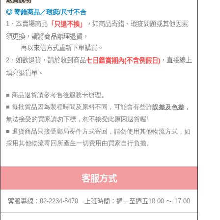
◎ 寄錯商品／瑕疵/尺寸不合
1．本賣場商品
，如商品寄錯、瑕疵問題或其他因素
「只退不換」
須更換，請將商品辦理退貨，
再以來信方式重新下單購買。
2．如欲退貨，請於收到商品
，直接線上
七日鑑賞期內(不含例假日)
填寫退貨單。
■ 商品退貨請參考售後服務卡辦理
。
■ 每批貨品因為製程時間及原料不同，可能會有些許
，
誤差及色差
無法接受的買家請勿下標，恕不接受此原因退貨喔!
■ 退貨商品只接受郵局寄件方式寄回，請勿使用其他物流方式，如
採用其他物流寄回所產生一切費用由買家自行負擔。
客服方式
客服專線：02-2234-8470 上班時間：週一至週五10:00 ～ 17:00