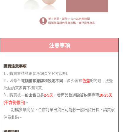
注意事項
購買注意事項
1．購買前請詳細參考網頁的尺寸說明。
2．因每台
，多少會有
的問題
電腦螢幕廠牌和設定不同
，接受
色差
此點的買家再下標購買。
，若商品暫遇
等待
3．購買後
缺貨約需
2-5天
10-25天
一般出貨日是
。
(
不含例假日)
訂購多項商品，合併訂單出貨日可能較一般出貨日長，請買家
注意此點。
退貨說明