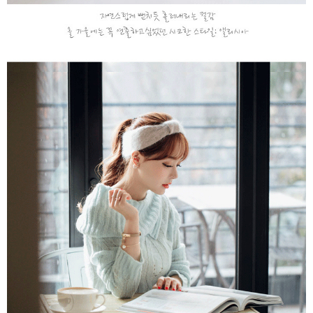
２．訂單成立數日內，您將收到繳費通知簡訊。
每筆NT$79，滿NT$599(含以上)免運費
３．收到繳費通知簡訊後14天內，點擊此簡訊中的連結，可透過四大超商／
ATM／網路銀行／等多元方式進行付款，方視為交易完成。
7-11取貨付款
※ 請注意：結帳手續完成當下不需立刻繳費，但若您需要取消訂單，請聯絡
每筆NT$79，滿NT$1,000(含以上)免運費
購買商品的店家。未經商家同意取消之訂單仍視為有效，需透過AFTEE先享
後付繳納相關費用。
付款後7-11取貨
※ 交易是否成功請以「AFTEE先享後付 」之結帳頁面顯示為準，若有關於
是否繳費成功／繳費後需取消欲退款等相關疑問，請聯繫「AFTEE先享後付
每筆NT$79，滿NT$1,000(含以上)免運費
客戶支援中心」
https://netprotections.freshdesk.com/support/home
宅配
【注意事項】
１．透過由恩沛科技股份有限公司提供之「AFTEE先享後付」服務完成之交
每筆NT$90，滿NT$1,000(含以上)免運費
易，需依本服務之必要範圍內提供個人資料，並將交易相關給付款項請求債
權轉讓予恩沛科技股份有限公司。
宅配離島
２．關於個人資料處理事宜，請瀏覽以下網址：
每筆NT$100，滿NT$1,500(含以上)免運費
https://aftee.tw/terms/#terms3
３．未成年的使用者請事先徵得法定代理人或監護人之同意方可使用
「AFTEE先享後付」，若未經同意申辦者引起之損失，本公司不負相關責
任。
４．使用「AFTEE先享後付」時，將依據個別帳號之用戶狀況，依本公司即
時審查核予不同之上限額度；若仍有額度不足之情形，本公司將視審查結果
請求用戶進行身份認證。
５．嚴禁一人註冊多個帳號或使用他人資訊註冊。若發現惡意使用之情形，
恩沛科技股份有限公司將有權停止該用戶之使用額度並採取法律行動。