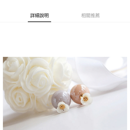
商品編號
超商取貨付款
3273008
LINE Pay
詳細說明
相關推薦
商品特色
Apple Pay
正韓-甜美小花朵珍珠耳環【X0EFB0115】
花漾珍珠設計
街口支付
銷售重點
悠遊付
★【周一至周五-早上09:00~12:00 下午13:00~18:00】
全盈+PAY
● 加入FACEBOOK粉絲團：【A-MAY STYLE(艾美時尚)】優惠好康
絕不錯過！
AFTEE先享後付
★下標後無法改單，需修改請登入-會員系統-交易紀錄-取消訂單-重
相關說明
下訂單
【關於「AFTEE先享後付」】
ATM付款
AFTEE先享後付是「在收到商品之後才付款」的支付方式。 讓您購物簡單
便利好安心！
１．簡單：不需註冊會員、不需綁卡、不需儲值。
運送方式
２．便利：只要手機號碼，簡訊認證，即可結帳。
３．安心：先確認商品／服務後，再付款。
全家取貨付款
每筆NT$79，滿NT$599(含以上)免運費
【「AFTEE先享後付」結帳流程】
１．於結帳方式選擇「AFTEE先享後付」後，將跳轉至「AFTEE先享後付」
付款後全家取貨
結帳頁面，進行簡訊認證並確認金額後，即可完成結帳。