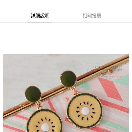
商品編號
超商取貨付款
3404675
LINE Pay
詳細說明
相關推薦
商品特色
Apple Pay
正韓-甜美奇異果片耳環【X0EF0621】
街口支付
清新水果風
悠遊付
可愛美味款
全盈+PAY
銷售重點
★【周一至周五-早上09:00~12:00 下午13:00~18:00】
AFTEE先享後付
● 加入FACEBOOK粉絲團：【A-MAY STYLE(艾美時尚)】優惠好康
相關說明
絕不錯過！
【關於「AFTEE先享後付」】
ATM付款
AFTEE先享後付是「在收到商品之後才付款」的支付方式。 讓您購物簡單
★下標後無法改單，需修改請登入-會員系統-交易紀錄-取消訂單-重
便利好安心！
下訂單
１．簡單：不需註冊會員、不需綁卡、不需儲值。
運送方式
２．便利：只要手機號碼，簡訊認證，即可結帳。
３．安心：先確認商品／服務後，再付款。
全家取貨付款
每筆NT$79，滿NT$599(含以上)免運費
【「AFTEE先享後付」結帳流程】
１．於結帳方式選擇「AFTEE先享後付」後，將跳轉至「AFTEE先享後付」
付款後全家取貨
結帳頁面，進行簡訊認證並確認金額後，即可完成結帳。