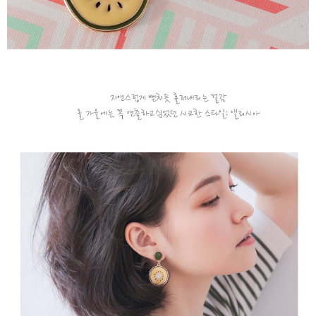
２．訂單成立數日內，您將收到繳費通知簡訊。
每筆NT$79，滿NT$599(含以上)免運費
３．收到繳費通知簡訊後14天內，點擊此簡訊中的連結，可透過四大超商／
ATM／網路銀行／等多元方式進行付款，方視為交易完成。
7-11取貨付款
※ 請注意：結帳手續完成當下不需立刻繳費，但若您需要取消訂單，請聯絡
每筆NT$79，滿NT$1,000(含以上)免運費
購買商品的店家。未經商家同意取消之訂單仍視為有效，需透過AFTEE先享
後付繳納相關費用。
付款後7-11取貨
※ 交易是否成功請以「AFTEE先享後付 」之結帳頁面顯示為準，若有關於
是否繳費成功／繳費後需取消欲退款等相關疑問，請聯繫「AFTEE先享後付
每筆NT$79，滿NT$1,000(含以上)免運費
客戶支援中心」
https://netprotections.freshdesk.com/support/home
宅配
【注意事項】
１．透過由恩沛科技股份有限公司提供之「AFTEE先享後付」服務完成之交
每筆NT$90，滿NT$1,000(含以上)免運費
易，需依本服務之必要範圍內提供個人資料，並將交易相關給付款項請求債
權轉讓予恩沛科技股份有限公司。
宅配離島
２．關於個人資料處理事宜，請瀏覽以下網址：
每筆NT$100，滿NT$1,500(含以上)免運費
https://aftee.tw/terms/#terms3
３．未成年的使用者請事先徵得法定代理人或監護人之同意方可使用
「AFTEE先享後付」，若未經同意申辦者引起之損失，本公司不負相關責
任。
４．使用「AFTEE先享後付」時，將依據個別帳號之用戶狀況，依本公司即
時審查核予不同之上限額度；若仍有額度不足之情形，本公司將視審查結果
請求用戶進行身份認證。
５．嚴禁一人註冊多個帳號或使用他人資訊註冊。若發現惡意使用之情形，
恩沛科技股份有限公司將有權停止該用戶之使用額度並採取法律行動。