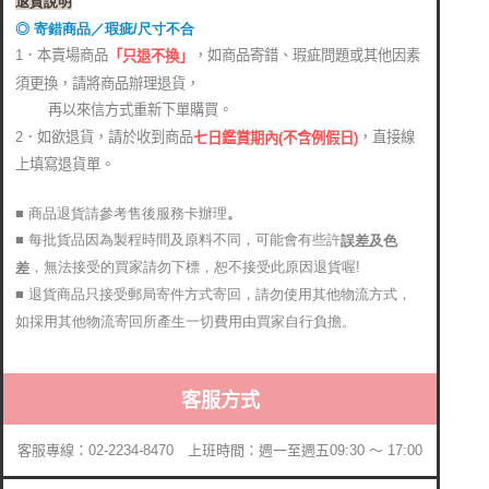
退貨說明
◎ 寄錯商品／瑕疵/尺寸不合
1．本賣場商品
，如商品寄錯、瑕疵問題或其他因素
「只退不換」
須更換，請將商品辦理退貨，
再以來信方式重新下單購買。
2．如欲退貨，請於收到商品
，直接線
七日鑑賞期內(不含例假日)
上填寫退貨單。
■ 商品退貨請參考售後服務卡辦理
。
■ 每批貨品因為製程時間及原料不同，可能會有些許
誤差及色
，無法接受的買家請勿下標，恕不接受此原因退貨喔!
差
■ 退貨商品只接受郵局寄件方式寄回，請勿使用其他物流方式，
如採用其他物流寄回所產生一切費用由買家自行負擔。
客服方式
客服專線：02-2234-8470 上班時間：週一至週五09:30 ～ 17:00