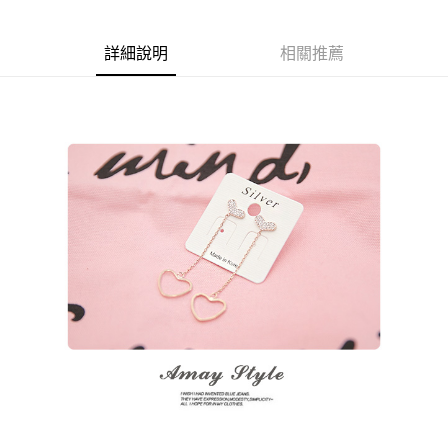
商品編號
超商取貨付款
3960826
LINE Pay
詳細說明
相關推薦
商品特色
Apple Pay
925銀-正韓-愛心排鑽垂墜耳環【XOK1204431】
街口支付
甜美閃耀款
悠遊付
抗過敏925銀
全盈+PAY
銷售重點
★【周一至周五-早上09:30~12:00 下午13:00~17:00】
AFTEE先享後付
● 加入FACEBOOK粉絲團：【A-MAY STYLE(艾美時尚)】優惠好康
相關說明
絕不錯過！
【關於「AFTEE先享後付」】
ATM付款
AFTEE先享後付是「在收到商品之後才付款」的支付方式。 讓您購物簡單
★下標後無法改單，需修改請登入-會員系統-交易紀錄-取消訂單-重
便利好安心！
下訂單
１．簡單：不需註冊會員、不需綁卡、不需儲值。
運送方式
２．便利：只要手機號碼，簡訊認證，即可結帳。
３．安心：先確認商品／服務後，再付款。
全家取貨付款
每筆NT$79，滿NT$599(含以上)免運費
【「AFTEE先享後付」結帳流程】
１．於結帳方式選擇「AFTEE先享後付」後，將跳轉至「AFTEE先享後付」
付款後全家取貨
結帳頁面，進行簡訊認證並確認金額後，即可完成結帳。