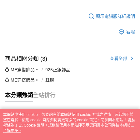
顯示電腦版詳細說明
客服
商品相關分類 (3)
查看全部
💍IME穿搭飾品。
925正銀飾品
💍IME穿搭飾品。
耳環
本分類熱銷
全站排行
本網站中使用 cookie，欲查詢有關本網站使用 cookie 方式之詳情，及若您不希
熱門標籤
望在電腦上使用 cookie 時應如何變更電腦的 cookie 設定，請參閱本網站「
隱私
權條款
」之 Cookie 聲明。您繼續使用本網站即表示您同意本公司得按本網站使
用條款之 Cookie 聲明使用 cookie。
了解更多 >