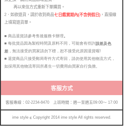
再以來信方式重新下單購買。
2．如欲退貨，請於收到商品
，直接線
七日鑑賞期內(不含例假日)
上填寫退貨單。
■ 商品退貨請參考售後服務卡辦理
。
■ 每批貨品因為製程時間及原料不同，可能會有些許
誤差及色
，無法接受的買家請勿下標，恕不接受此原因退貨喔!
差
■ 退貨商品只接受郵局寄件方式寄回，請勿使用其他物流方式，
如採用其他物流寄回所產生一切費用由買家自行負擔。
客服方式
客服專線：02-2234-8470 上班時間：週一至週五09:00～ 17:00
ime style
Copyright 2014 ime style All rights reserved.
c