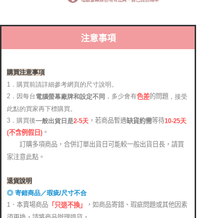
注意事項
購買注意事項
1．購買前請詳細參考網頁的尺寸說明。
2．因每台
，多少會有
的問題
電腦螢幕廠牌和設定不同
，接受
色差
此點的買家再下標購買。
，若商品暫遇
等待
3．購買後
缺貨約需
2-5天
10-25天
一般出貨日是
。
(
不含例假日)
訂購多項商品，合併訂單出貨日可能較一般出貨日長，請買
家注意此點。
退貨說明
◎ 寄錯商品／瑕疵/尺寸不合
1．本賣場商品
，如商品寄錯、瑕疵問題或其他因素
「只退不換」
須更換，請將商品辦理退貨，