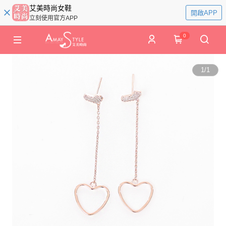
艾美時尚女鞋
開啟APP
立刻使用官方APP
0
1
/
1