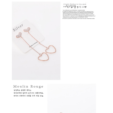
２．訂單成立數日內，您將收到繳費通知簡訊。
每筆NT$79，滿NT$599(含以上)免運費
３．收到繳費通知簡訊後14天內，點擊此簡訊中的連結，可透過四大超商／
ATM／網路銀行／等多元方式進行付款，方視為交易完成。
7-11取貨付款
※ 請注意：結帳手續完成當下不需立刻繳費，但若您需要取消訂單，請聯絡
每筆NT$79，滿NT$1,000(含以上)免運費
購買商品的店家。未經商家同意取消之訂單仍視為有效，需透過AFTEE先享
後付繳納相關費用。
付款後7-11取貨
※ 交易是否成功請以「AFTEE先享後付 」之結帳頁面顯示為準，若有關於
是否繳費成功／繳費後需取消欲退款等相關疑問，請聯繫「AFTEE先享後付
每筆NT$79，滿NT$1,000(含以上)免運費
客戶支援中心」
https://netprotections.freshdesk.com/support/home
宅配
【注意事項】
１．透過由恩沛科技股份有限公司提供之「AFTEE先享後付」服務完成之交
每筆NT$90，滿NT$1,000(含以上)免運費
易，需依本服務之必要範圍內提供個人資料，並將交易相關給付款項請求債
權轉讓予恩沛科技股份有限公司。
宅配離島
２．關於個人資料處理事宜，請瀏覽以下網址：
每筆NT$100，滿NT$1,500(含以上)免運費
https://aftee.tw/terms/#terms3
３．未成年的使用者請事先徵得法定代理人或監護人之同意方可使用
「AFTEE先享後付」，若未經同意申辦者引起之損失，本公司不負相關責
任。
４．使用「AFTEE先享後付」時，將依據個別帳號之用戶狀況，依本公司即
時審查核予不同之上限額度；若仍有額度不足之情形，本公司將視審查結果
請求用戶進行身份認證。
５．嚴禁一人註冊多個帳號或使用他人資訊註冊。若發現惡意使用之情形，
恩沛科技股份有限公司將有權停止該用戶之使用額度並採取法律行動。