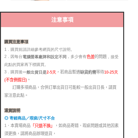
注意事項
購買注意事項
1．購買前請詳細參考網頁的尺寸說明。
2．因每台
，多少會有
的問題
電腦螢幕廠牌和設定不同
，接受
色差
此點的買家再下標購買。
，若商品暫遇
等待
3．購買後
缺貨約需
2-5天
10-25天
一般出貨日是
。
(
不含例假日)
訂購多項商品，合併訂單出貨日可能較一般出貨日長，請買
家注意此點。
退貨說明
◎ 寄錯商品／瑕疵/尺寸不合
1．本賣場商品
，如商品寄錯、瑕疵問題或其他因素
「只退不換」
須更換，請將商品辦理退貨，