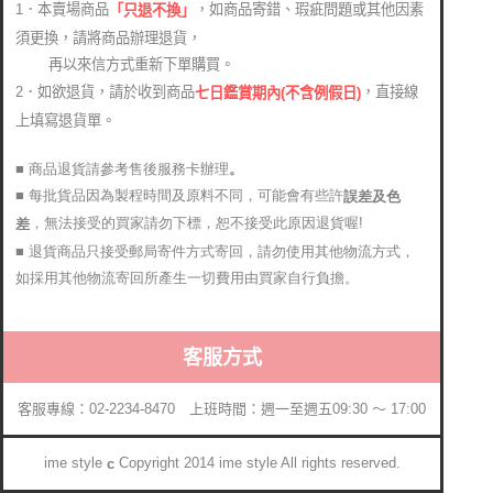
1．本賣場商品
，如商品寄錯、瑕疵問題或其他因素
「只退不換」
須更換，請將商品辦理退貨，
再以來信方式重新下單購買。
2．如欲退貨，請於收到商品
，直接線
七日鑑賞期內(不含例假日)
上填寫退貨單。
■ 商品退貨請參考售後服務卡辦理
。
■ 每批貨品因為製程時間及原料不同，可能會有些許
誤差及色
，無法接受的買家請勿下標，恕不接受此原因退貨喔!
差
■ 退貨商品只接受郵局寄件方式寄回，請勿使用其他物流方式，
如採用其他物流寄回所產生一切費用由買家自行負擔。
客服方式
客服專線：02-2234-8470 上班時間：週一至週五09:30 ～ 17:00
ime style
Copyright 2014 ime style All rights reserved.
c