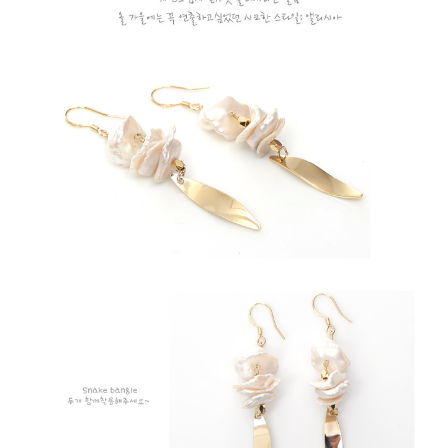
２．訂單成立數日內，您將收到繳費通知簡訊。
每筆NT$79，滿NT$599(含以上)免運費
３．收到繳費通知簡訊後14天內，點擊此簡訊中的連結，可透過四大超商／
ATM／網路銀行／等多元方式進行付款，方視為交易完成。
7-11取貨付款
※ 請注意：結帳手續完成當下不需立刻繳費，但若您需要取消訂單，請聯絡
每筆NT$79，滿NT$1,000(含以上)免運費
購買商品的店家。未經商家同意取消之訂單仍視為有效，需透過AFTEE先享
後付繳納相關費用。
付款後7-11取貨
※ 交易是否成功請以「AFTEE先享後付 」之結帳頁面顯示為準，若有關於
是否繳費成功／繳費後需取消欲退款等相關疑問，請聯繫「AFTEE先享後付
每筆NT$79，滿NT$1,000(含以上)免運費
客戶支援中心」
https://netprotections.freshdesk.com/support/home
宅配
【注意事項】
１．透過由恩沛科技股份有限公司提供之「AFTEE先享後付」服務完成之交
每筆NT$90，滿NT$1,000(含以上)免運費
易，需依本服務之必要範圍內提供個人資料，並將交易相關給付款項請求債
權轉讓予恩沛科技股份有限公司。
宅配離島
２．關於個人資料處理事宜，請瀏覽以下網址：
每筆NT$100，滿NT$1,500(含以上)免運費
https://aftee.tw/terms/#terms3
３．未成年的使用者請事先徵得法定代理人或監護人之同意方可使用
「AFTEE先享後付」，若未經同意申辦者引起之損失，本公司不負相關責
任。
４．使用「AFTEE先享後付」時，將依據個別帳號之用戶狀況，依本公司即
時審查核予不同之上限額度；若仍有額度不足之情形，本公司將視審查結果
請求用戶進行身份認證。
５．嚴禁一人註冊多個帳號或使用他人資訊註冊。若發現惡意使用之情形，
恩沛科技股份有限公司將有權停止該用戶之使用額度並採取法律行動。