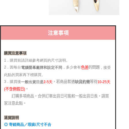
注意事項
購買注意事項
1．購買前請詳細參考網頁的尺寸說明。
2．因每台
，多少會有
的問題
電腦螢幕廠牌和設定不同
，接受
色差
此點的買家再下標購買。
，若商品暫遇
等待
3．購買後
缺貨約需
2-5天
10-25天
一般出貨日是
。
(
不含例假日)
訂購多項商品，合併訂單出貨日可能較一般出貨日長，請買
家注意此點。
退貨說明
◎ 寄錯商品／瑕疵/尺寸不合