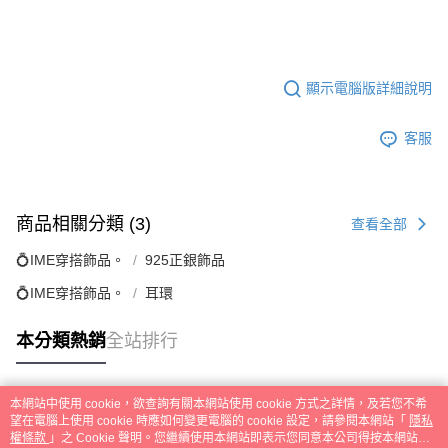
顯示電腦版詳細說明
客服
商品相關分類 (3)
查看全部
💍IME穿搭飾品。
925正銀飾品
💍IME穿搭飾品。
耳環
本分類熱銷
全站排行
本網站中使用 cookie，欲查詢有關本網站使用 cookie 方式之詳情，及若您不希
熱門標籤
望在電腦上使用 cookie 時應如何變更電腦的 cookie 設定，請參閱本網站「
隱私
權條款
」之 Cookie 聲明。您繼續使用本網站即表示您同意本公司得按本網站使