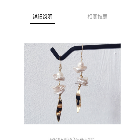
商品編號
超商取貨付款
4192361
LINE Pay
詳細說明
相關推薦
商品特色
Apple Pay
正韓-925銀-不規則金屬垂墜耳環【XOK0202236】
街口支付
不規則天然石設計
悠遊付
時尚垂墜感
全盈+PAY
銷售重點
★【周一至周五-早上09:30~12:00 下午13:00~17:00】
AFTEE先享後付
● 加入FACEBOOK粉絲團：【A-MAY STYLE(艾美時尚)】優惠好康
相關說明
絕不錯過！
【關於「AFTEE先享後付」】
ATM付款
AFTEE先享後付是「在收到商品之後才付款」的支付方式。 讓您購物簡單
★下標後無法改單，需修改請登入-會員系統-交易紀錄-取消訂單-重
便利好安心！
下訂單
１．簡單：不需註冊會員、不需綁卡、不需儲值。
運送方式
２．便利：只要手機號碼，簡訊認證，即可結帳。
３．安心：先確認商品／服務後，再付款。
全家取貨付款
每筆NT$79，滿NT$599(含以上)免運費
【「AFTEE先享後付」結帳流程】
１．於結帳方式選擇「AFTEE先享後付」後，將跳轉至「AFTEE先享後付」
付款後全家取貨
結帳頁面，進行簡訊認證並確認金額後，即可完成結帳。