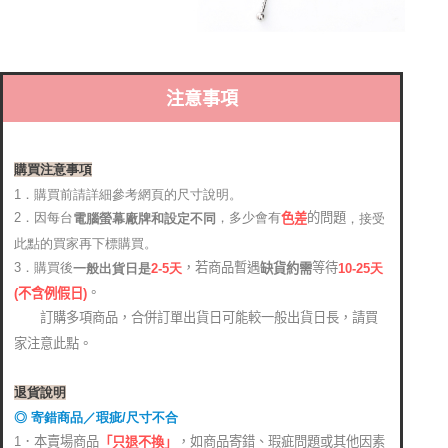
恩沛科技股份有限公司將有權停止該用戶之使用額度並採取法律行動。
注意事項
購買注意事項
1．購買前請詳細參考網頁的尺寸說明。
2．因每台
，多少會有
的問題
電腦螢幕廠牌和設定不同
，接受
色差
此點的買家再下標購買。
，若商品暫遇
等待
3．購買後
缺貨約需
2-5天
10-25天
一般出貨日是
。
(
不含例假日)
訂購多項商品，合併訂單出貨日可能較一般出貨日長，請買
家注意此點。
退貨說明
◎ 寄錯商品／瑕疵/尺寸不合
1．本賣場商品
，如商品寄錯、瑕疵問題或其他因素
「只退不換」