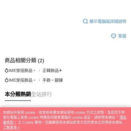
顯示電腦版詳細說明
客服
商品相關分類 (2)
💍IME穿搭飾品。
正韓飾品✈
💍IME穿搭飾品。
手飾。腳鍊
本分類熱銷
全站排行
本網站中使用 cookie，欲查詢有關本網站使用 cookie 方式之詳情，及若您不希
熱門標籤
望在電腦上使用 cookie 時應如何變更電腦的 cookie 設定，請參閱本網站「
隱私
權條款
」之 Cookie 聲明。您繼續使用本網站即表示您同意本公司得按本網站使
用條款之 Cookie 聲明使用 cookie。
了解更多 >