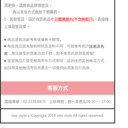
須更換，請將商品辦理退貨，
再以來信方式重新下單購買。
2．如欲退貨，請於收到商品
，直接線
七日鑑賞期內(不含例假日)
上填寫退貨單。
■ 商品退貨請參考售後服務卡辦理
。
■ 每批貨品因為製程時間及原料不同，可能會有些許
誤差及色
，無法接受的買家請勿下標，恕不接受此原因退貨喔!
差
■ 退貨商品只接受郵局寄件方式寄回，請勿使用其他物流方式，
如採用其他物流寄回所產生一切費用由買家自行負擔。
客服方式
客服專線：02-2234-8470 上班時間：週一至週五09:30 ～ 17:00
ime style
Copyright 2014 ime style All rights reserved.
c