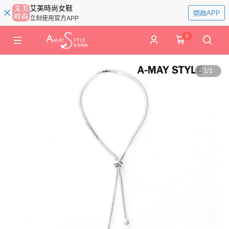
艾美時尚女鞋
開啟APP
立刻使用官方APP
0
1
/
1