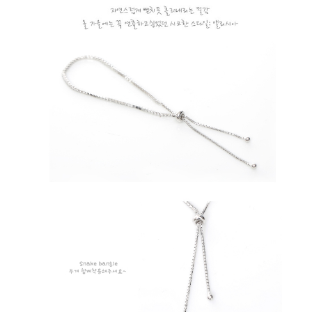
１．於結帳方式選擇「AFTEE先享後付」後，將跳轉至「AFTEE先享後付」
付款後全家取貨
結帳頁面，進行簡訊認證並確認金額後，即可完成結帳。
２．訂單成立數日內，您將收到繳費通知簡訊。
每筆NT$79，滿NT$599(含以上)免運費
３．收到繳費通知簡訊後14天內，點擊此簡訊中的連結，可透過四大超商／
ATM／網路銀行／等多元方式進行付款，方視為交易完成。
7-11取貨付款
※ 請注意：結帳手續完成當下不需立刻繳費，但若您需要取消訂單，請聯絡
每筆NT$79，滿NT$1,000(含以上)免運費
購買商品的店家。未經商家同意取消之訂單仍視為有效，需透過AFTEE先享
後付繳納相關費用。
付款後7-11取貨
※ 交易是否成功請以「AFTEE先享後付 」之結帳頁面顯示為準，若有關於
是否繳費成功／繳費後需取消欲退款等相關疑問，請聯繫「AFTEE先享後付
每筆NT$79，滿NT$1,000(含以上)免運費
客戶支援中心」
https://netprotections.freshdesk.com/support/home
宅配
【注意事項】
１．透過由恩沛科技股份有限公司提供之「AFTEE先享後付」服務完成之交
每筆NT$90，滿NT$1,000(含以上)免運費
易，需依本服務之必要範圍內提供個人資料，並將交易相關給付款項請求債
權轉讓予恩沛科技股份有限公司。
宅配離島
２．關於個人資料處理事宜，請瀏覽以下網址：
每筆NT$100，滿NT$1,500(含以上)免運費
https://aftee.tw/terms/#terms3
３．未成年的使用者請事先徵得法定代理人或監護人之同意方可使用
「AFTEE先享後付」，若未經同意申辦者引起之損失，本公司不負相關責
任。
４．使用「AFTEE先享後付」時，將依據個別帳號之用戶狀況，依本公司即
時審查核予不同之上限額度；若仍有額度不足之情形，本公司將視審查結果
請求用戶進行身份認證。
５．嚴禁一人註冊多個帳號或使用他人資訊註冊。若發現惡意使用之情形，