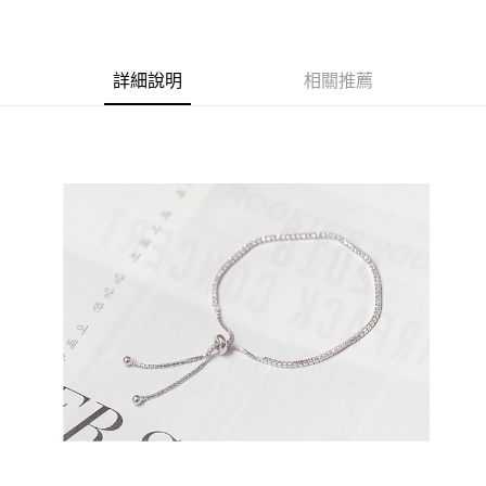
商品編號
超商取貨付款
4192588
LINE Pay
詳細說明
相關推薦
商品特色
Apple Pay
正韓-極簡奢華排鑽手環【XOK0202143】
街口支付
簡約設計款
悠遊付
百搭必備
全盈+PAY
銷售重點
★【周一至周五-早上09:30~12:00 下午13:00~17:00】
AFTEE先享後付
● 加入FACEBOOK粉絲團：【A-MAY STYLE(艾美時尚)】優惠好康
相關說明
絕不錯過！
【關於「AFTEE先享後付」】
ATM付款
AFTEE先享後付是「在收到商品之後才付款」的支付方式。 讓您購物簡單
★下標後無法改單，需修改請登入-會員系統-交易紀錄-取消訂單-重
便利好安心！
下訂單
１．簡單：不需註冊會員、不需綁卡、不需儲值。
運送方式
２．便利：只要手機號碼，簡訊認證，即可結帳。
３．安心：先確認商品／服務後，再付款。
全家取貨付款
每筆NT$79，滿NT$599(含以上)免運費
【「AFTEE先享後付」結帳流程】