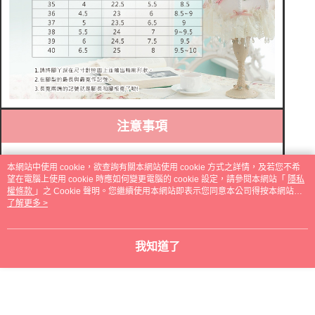
注意事項
本網站中使用 cookie，欲查詢有關本網站使用 cookie 方式之詳情，及若您不希
購買注意事項
望在電腦上使用 cookie 時應如何變更電腦的 cookie 設定，請參閱本網站「
隱私
權條款
」之 Cookie 聲明。您繼續使用本網站即表示您同意本公司得按本網站使
1．購買前請詳細參考網頁的尺寸說明。
用條款之 Cookie 聲明使用 cookie。
了解更多 >
2．因每台
，多少會有
的問題
電腦螢幕廠牌和設定不同
，接受
色差
此點的買家再下標購買。
，若商品暫遇
等待
3．購買後
10-25
天
缺貨約需
2-5天
一般出貨日是
我知道了
。
(
不含例假日)
訂購多項商品，合併訂單出貨日可能較一般出貨日長，請買家
注意此點。