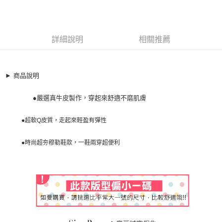
信用卡一次付款
商品編號
超商取貨付款
5265447
LINE Pay
詳細說明
相關推薦
商品特色
Apple Pay
懶人拖-真牛皮簡約鍊飾穆勒鞋【XFR19635】
簡約韓系單品
街口支付
► 商品說明
真皮嚴選設計
悠遊付
●嚴選真牛皮製作，穿起來舒適不磨肌膚
銷售重點
全盈+PAY
★【周一至周五-早上09:30~12:00 下午13:00~18:00】
●超軟Q皮質，走起來輕盈有彈性
● 加入FACEBOOK粉絲團：【A-MAY STYLE(艾美時尚)】優惠好康
AFTEE先享後付
絕不錯過！
相關說明
●時尚超夯穆勒鞋款，一鞋兩穿超便利
★下標後無法改單，需修改請登入-會員系統-交易紀錄-取消訂單-重
【關於「AFTEE先享後付」】
ATM付款
AFTEE先享後付是「在收到商品之後才付款」的支付方式。 讓您購物簡單
下訂單
便利好安心！
１．簡單：不需註冊會員、不需綁卡、不需儲值。
運送方式
２．便利：只要手機號碼，簡訊認證，即可結帳。
３．安心：先確認商品／服務後，再付款。
全家取貨付款
每筆NT$79，滿NT$599(含以上)免運費
【「AFTEE先享後付」結帳流程】