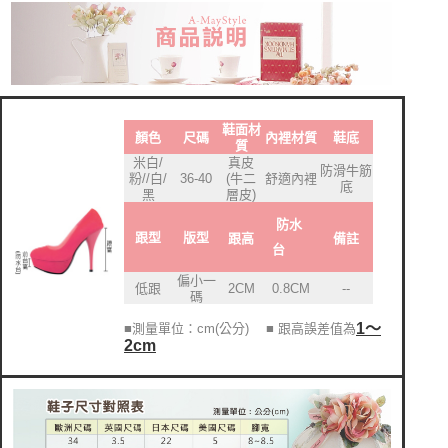
鞋面材
顏色
尺碼
內裡材質
鞋底
質
米白/
真皮
防滑牛筋
粉//白/
36-40
(牛二
舒適內裡
底
黑
層皮)
防水
跟型
版型
跟高
備註
台
偏小一
低跟
2CM
0.8CM
--
碼
1～
■測量單位：cm(公分)
■ 跟高誤差值為
2cm