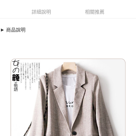
超商取貨付款
6318209
LINE Pay
詳細說明
相關推薦
商品特色
Apple Pay
加大碼-時髦感拼接修身長版西裝外套(S-4XL)【XC202073】
► 商品說明
隨興自然風輕鬆搭配好駕馭
街口支付
布料不易皺褶穿上舒適
悠遊付
銷售重點
全盈+PAY
加大碼-時髦感拼接修身長版西裝外套(S-4XL)【XC202073】
隨興自然風輕鬆搭配好駕馭
AFTEE先享後付
布料不易皺褶穿上舒適
相關說明
【關於「AFTEE先享後付」】
ATM付款
AFTEE先享後付是「在收到商品之後才付款」的支付方式。 讓您購物簡單
便利好安心！
１．簡單：不需註冊會員、不需綁卡、不需儲值。
運送方式
２．便利：只要手機號碼，簡訊認證，即可結帳。
３．安心：先確認商品／服務後，再付款。
全家取貨付款
每筆NT$79，滿NT$599(含以上)免運費
【「AFTEE先享後付」結帳流程】
１．於結帳方式選擇「AFTEE先享後付」後，將跳轉至「AFTEE先享後付」
付款後全家取貨
結帳頁面，進行簡訊認證並確認金額後，即可完成結帳。