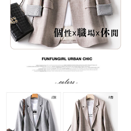
２．訂單成立數日內，您將收到繳費通知簡訊。
每筆NT$79，滿NT$599(含以上)免運費
３．收到繳費通知簡訊後14天內，點擊此簡訊中的連結，可透過四大超商／
ATM／網路銀行／等多元方式進行付款，方視為交易完成。
7-11取貨付款
※ 請注意：結帳手續完成當下不需立刻繳費，但若您需要取消訂單，請聯絡
每筆NT$79，滿NT$1,000(含以上)免運費
購買商品的店家。未經商家同意取消之訂單仍視為有效，需透過AFTEE先享
後付繳納相關費用。
付款後7-11取貨
※ 交易是否成功請以「AFTEE先享後付 」之結帳頁面顯示為準，若有關於
是否繳費成功／繳費後需取消欲退款等相關疑問，請聯繫「AFTEE先享後付
每筆NT$79，滿NT$1,000(含以上)免運費
客戶支援中心」
https://netprotections.freshdesk.com/support/home
宅配
【注意事項】
１．透過由恩沛科技股份有限公司提供之「AFTEE先享後付」服務完成之交
每筆NT$90，滿NT$1,000(含以上)免運費
易，需依本服務之必要範圍內提供個人資料，並將交易相關給付款項請求債
權轉讓予恩沛科技股份有限公司。
宅配離島
２．關於個人資料處理事宜，請瀏覽以下網址：
每筆NT$100，滿NT$1,500(含以上)免運費
https://aftee.tw/terms/#terms3
３．未成年的使用者請事先徵得法定代理人或監護人之同意方可使用
「AFTEE先享後付」，若未經同意申辦者引起之損失，本公司不負相關責
任。
４．使用「AFTEE先享後付」時，將依據個別帳號之用戶狀況，依本公司即
時審查核予不同之上限額度；若仍有額度不足之情形，本公司將視審查結果
請求用戶進行身份認證。
５．嚴禁一人註冊多個帳號或使用他人資訊註冊。若發現惡意使用之情形，
恩沛科技股份有限公司將有權停止該用戶之使用額度並採取法律行動。