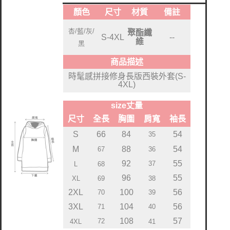
顏色
尺寸
材質
備註
杏/藍/灰/
聚酯纖
S-4XL
--
維
黑
商品描述
時髦感拼接修身長版西裝外套(S-
4XL)
size丈量
尺寸
全長
胸圍
肩寬
袖長
S
66
84
54
35
M
88
54
36
67
92
55
37
L
68
96
55
XL
69
38
2XL
100
56
70
39
3XL
104
56
71
40
108
57
72
41
4XL