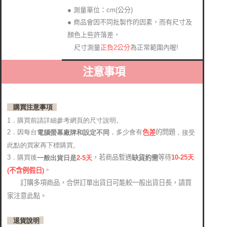
● 測量單位：cm(公分)
● 商品會因不同批製作的因素，而有尺寸及
顏色上些許落差
，
正負2公分
為正常範圍內喔!
尺寸測量
注意事項
購買注意事項
1．購買前請詳細參考網頁的尺寸說明。
2．因每台
，多少會有
的問題
電腦螢幕廠牌和設定不同
，接受
色差
此點的買家再下標購買。
，若商品暫遇
等待
3．購買後
10-25
天
缺貨約需
2-5天
一般出貨日是
。
(
不含例假日)
訂購多項商品，合併訂單出貨日可能較一般出貨日長，請買
家注意此點。
退貨說明