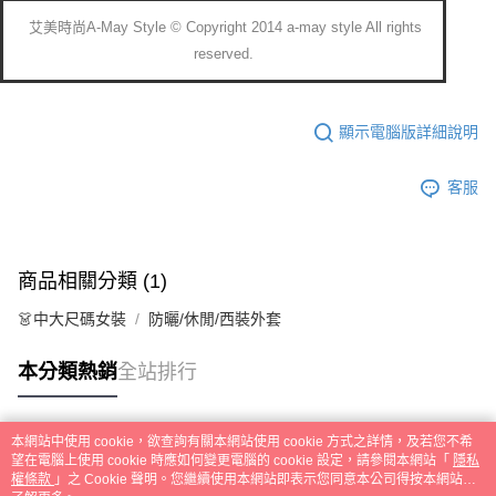
艾美時尚A-May Style © Copyright 2014 a-may style All rights
reserved.
顯示電腦版詳細說明
客服
商品相關分類 (1)
👗中大尺碼女裝
防曬/休閒/西裝外套
本分類熱銷
全站排行
本網站中使用 cookie，欲查詢有關本網站使用 cookie 方式之詳情，及若您不希
熱門標籤
望在電腦上使用 cookie 時應如何變更電腦的 cookie 設定，請參閱本網站「
隱私
權條款
」之 Cookie 聲明。您繼續使用本網站即表示您同意本公司得按本網站使