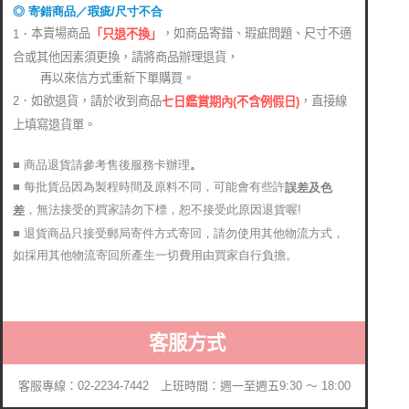
◎ 寄錯商品／瑕疵/尺寸不合
本賣場商品
，如商品寄錯、瑕疵問題、尺寸不適
1．
「只退不換」
合或其他因素須更換，請將商品辦理退貨，
再以來信方式重新下單購買。
2．如欲退貨，請於收到商品
，直接線
七日鑑賞期內(不含例假日)
上填寫退貨單。
■ 商品退貨請參考售後服務卡辦理
。
■ 每批貨品因為製程時間及原料不同，可能會有些許
誤差及色
，無法接受的買家請勿下標，恕不接受此原因退貨喔!
差
■ 退貨商品只接受郵局寄件方式寄回，請勿使用其他物流方式，
如採用其他物流寄回所產生一切費用由買家自行負擔。
客服方式
客服專線：02-2234-7442 上班時間：週一至週五9:30 ～ 18:00