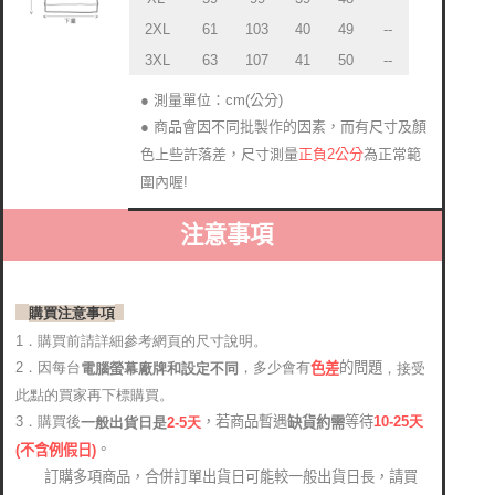
2XL
61
103
40
49
--
3XL
63
107
41
50
--
● 測量單位：cm(公分)
● 商品會因不同批製作的因素，而有尺寸及顏
正負2公分
為正常範
色上些許落差
尺寸測量
，
圍內喔!
注意事項
購買注意事項
1．購買前請詳細參考網頁的尺寸說明。
2．因每台
，多少會有
的問題
電腦螢幕廠牌和設定不同
，接受
色差
此點的買家再下標購買。
，若商品暫遇
等待
3．購買後
10-25
天
缺貨約需
2-5天
一般出貨日是
。
(
不含例假日)
訂購多項商品，合併訂單出貨日可能較一般出貨日長，請買