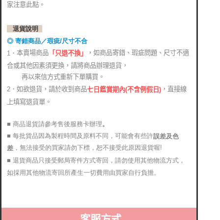
家注意此點。
退貨說明
◎ 寄錯商品／瑕疵/尺寸不合
本賣場商品
，如商品寄錯、瑕疵問題、尺寸不適
1．
「只退不換」
合或其他因素須更換，請將商品辦理退貨，
再以來信方式重新下單購買。
2．如欲退貨，請於收到商品
，直接線
七日鑑賞期內(不含例假日)
上填寫退貨單。
■ 商品退貨請參考售後服務卡辦理
。
■ 每批貨品因為製程時間及原料不同，可能會有些許
誤差及色
，無法接受的買家請勿下標，恕不接受此原因退貨喔!
差
■ 退貨商品只接受郵局寄件方式寄回，請勿使用其他物流方式，
如採用其他物流寄回所產生一切費用由買家自行負擔。
客服方式