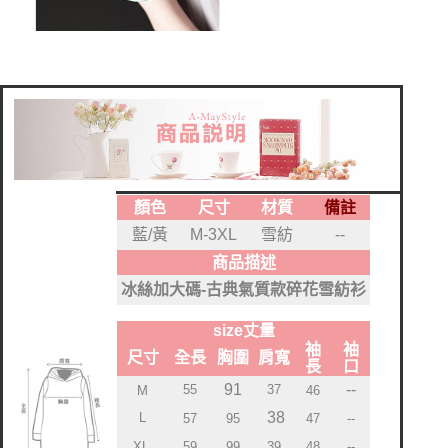
顏色
尺寸
材質
備註
藍/黃
M-3XL
雪紡
--
商品描述
冰絲加大碼-古典氣質款碎花雪紡衫
size丈量
袖
袖
尺寸
全長
胸圍
肩寬
長
口
91
--
55
37
M
46
38
L
57
95
47
--
XL
59
99
39
48
--