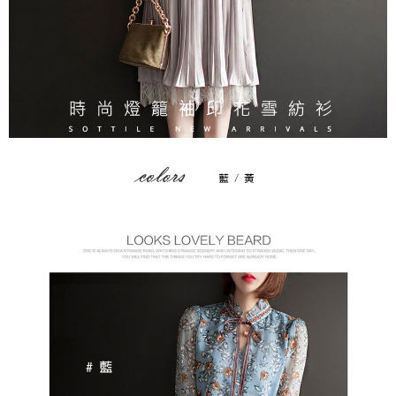
２．訂單成立數日內，您將收到繳費通知簡訊。
每筆NT$79，滿NT$599(含以上)免運費
３．收到繳費通知簡訊後14天內，點擊此簡訊中的連結，可透過四大超商／
ATM／網路銀行／等多元方式進行付款，方視為交易完成。
7-11取貨付款
※ 請注意：結帳手續完成當下不需立刻繳費，但若您需要取消訂單，請聯絡
每筆NT$79，滿NT$1,000(含以上)免運費
購買商品的店家。未經商家同意取消之訂單仍視為有效，需透過AFTEE先享
後付繳納相關費用。
付款後7-11取貨
※ 交易是否成功請以「AFTEE先享後付 」之結帳頁面顯示為準，若有關於
是否繳費成功／繳費後需取消欲退款等相關疑問，請聯繫「AFTEE先享後付
每筆NT$79，滿NT$1,000(含以上)免運費
客戶支援中心」
https://netprotections.freshdesk.com/support/home
宅配
【注意事項】
１．透過由恩沛科技股份有限公司提供之「AFTEE先享後付」服務完成之交
每筆NT$90，滿NT$1,000(含以上)免運費
易，需依本服務之必要範圍內提供個人資料，並將交易相關給付款項請求債
權轉讓予恩沛科技股份有限公司。
宅配離島
２．關於個人資料處理事宜，請瀏覽以下網址：
每筆NT$100，滿NT$1,500(含以上)免運費
https://aftee.tw/terms/#terms3
３．未成年的使用者請事先徵得法定代理人或監護人之同意方可使用
「AFTEE先享後付」，若未經同意申辦者引起之損失，本公司不負相關責
任。
４．使用「AFTEE先享後付」時，將依據個別帳號之用戶狀況，依本公司即
時審查核予不同之上限額度；若仍有額度不足之情形，本公司將視審查結果
請求用戶進行身份認證。
５．嚴禁一人註冊多個帳號或使用他人資訊註冊。若發現惡意使用之情形，
恩沛科技股份有限公司將有權停止該用戶之使用額度並採取法律行動。