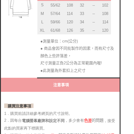
S
108
55/62
32
--
102
114
M
57/64
33
--
108
59/66
L
120
34
--
114
XL
61/68
126
35
--
120
●測量單位：cm(公分)
● 商品會因不同批製作的因素，而有尺寸及
顏色上些許落差，
尺寸測量正負2公分為正常範圍內喔!
●此測量為外套扣上之尺寸
注意事項
購買注意事項
1．購買前請詳細參考網頁的尺寸說明。
2．因每台
，多少會有
的問題
電腦螢幕廠牌和設定不同
，接受
色差
此點的買家再下標購買。