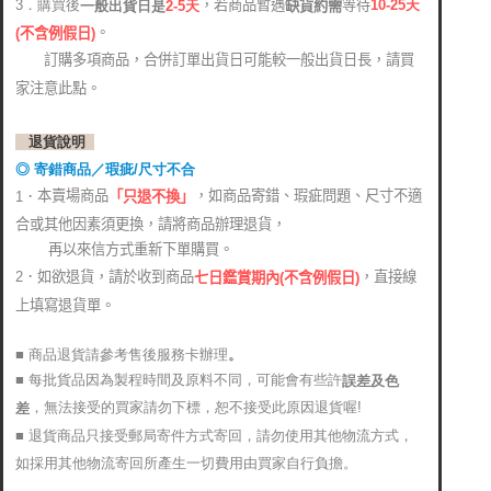
，若商品暫遇
等待
3．購買後
10-25
天
缺貨約需
2-5天
一般出貨日是
。
(
不含例假日)
訂購多項商品，合併訂單出貨日可能較一般出貨日長，請買
家注意此點。
退貨說明
◎ 寄錯商品／瑕疵/尺寸不合
本賣場商品
，如商品寄錯、瑕疵問題、尺寸不適
1．
「只退不換」
合或其他因素須更換，請將商品辦理退貨，
再以來信方式重新下單購買。
2．如欲退貨，請於收到商品
，直接線
七日鑑賞期內(不含例假日)
上填寫退貨單。
■ 商品退貨請參考售後服務卡辦理
。
■ 每批貨品因為製程時間及原料不同，可能會有些許
誤差及色
，無法接受的買家請勿下標，恕不接受此原因退貨喔!
差
■ 退貨商品只接受郵局寄件方式寄回，請勿使用其他物流方式，
如採用其他物流寄回所產生一切費用由買家自行負擔。