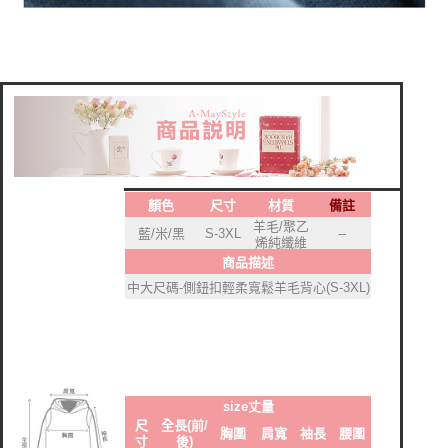
顏色
尺寸
材質
備註
羊毛/聚乙
藍/米/黑
S-3XL
--
烯純纖維
商品描述
中大尺碼-側鈕扣輕柔寬鬆羊毛背心(S-3XL)
size丈量
尺
全長(前/
胸圍
肩寬
袖長
腰圍
寸
後)