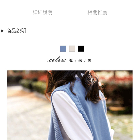
超商取貨付款
6708029
LINE Pay
詳細說明
相關推薦
商品特色
Apple Pay
中大尺碼-側鈕扣輕柔寬鬆羊毛背心(S-3XL)【XL25843253】
► 商品說明
休閒好感搭配
街口支付
銷售重點
悠遊付
中大尺碼-側鈕扣輕柔寬鬆羊毛背心(S-3XL)【XL25843253】
全盈+PAY
休閒好感搭配
AFTEE先享後付
相關說明
【關於「AFTEE先享後付」】
ATM付款
AFTEE先享後付是「在收到商品之後才付款」的支付方式。 讓您購物簡單
便利好安心！
１．簡單：不需註冊會員、不需綁卡、不需儲值。
運送方式
２．便利：只要手機號碼，簡訊認證，即可結帳。
３．安心：先確認商品／服務後，再付款。
全家取貨付款
每筆NT$79，滿NT$599(含以上)免運費
【「AFTEE先享後付」結帳流程】
１．於結帳方式選擇「AFTEE先享後付」後，將跳轉至「AFTEE先享後付」
付款後全家取貨
結帳頁面，進行簡訊認證並確認金額後，即可完成結帳。