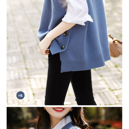
２．訂單成立數日內，您將收到繳費通知簡訊。
每筆NT$79，滿NT$599(含以上)免運費
３．收到繳費通知簡訊後14天內，點擊此簡訊中的連結，可透過四大超商／
ATM／網路銀行／等多元方式進行付款，方視為交易完成。
7-11取貨付款
※ 請注意：結帳手續完成當下不需立刻繳費，但若您需要取消訂單，請聯絡
每筆NT$79，滿NT$1,000(含以上)免運費
購買商品的店家。未經商家同意取消之訂單仍視為有效，需透過AFTEE先享
後付繳納相關費用。
付款後7-11取貨
※ 交易是否成功請以「AFTEE先享後付 」之結帳頁面顯示為準，若有關於
是否繳費成功／繳費後需取消欲退款等相關疑問，請聯繫「AFTEE先享後付
每筆NT$79，滿NT$1,000(含以上)免運費
客戶支援中心」
https://netprotections.freshdesk.com/support/home
宅配
【注意事項】
１．透過由恩沛科技股份有限公司提供之「AFTEE先享後付」服務完成之交
每筆NT$90，滿NT$1,000(含以上)免運費
易，需依本服務之必要範圍內提供個人資料，並將交易相關給付款項請求債
權轉讓予恩沛科技股份有限公司。
宅配離島
２．關於個人資料處理事宜，請瀏覽以下網址：
每筆NT$100，滿NT$1,500(含以上)免運費
https://aftee.tw/terms/#terms3
３．未成年的使用者請事先徵得法定代理人或監護人之同意方可使用
「AFTEE先享後付」，若未經同意申辦者引起之損失，本公司不負相關責
任。
４．使用「AFTEE先享後付」時，將依據個別帳號之用戶狀況，依本公司即
時審查核予不同之上限額度；若仍有額度不足之情形，本公司將視審查結果
請求用戶進行身份認證。
５．嚴禁一人註冊多個帳號或使用他人資訊註冊。若發現惡意使用之情形，
恩沛科技股份有限公司將有權停止該用戶之使用額度並採取法律行動。