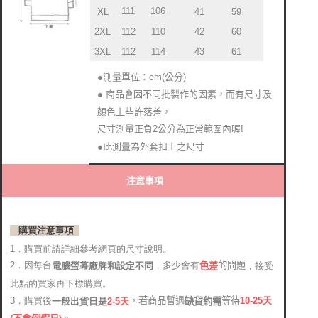
111
106
XL
41
59
2XL
112
110
42
60
3XL
112
114
43
61
●測量單位：cm(公分)
● 商品會因不同批製作的因素，而有尺寸及
顏色上些許落差，
尺寸測量正負2公分為正常範圍內喔!
●此測量為外套扣上之尺寸
注意事項
購買注意事項
1．購買前請詳細參考網頁的尺寸說明。
2．因每台
，多少會有
的問題
電腦螢幕廠牌和設定不同
，接受
色差
此點的買家再下標購買。
，若商品暫遇
等待
3．購買後
10-25
天
缺貨約需
2-5天
一般出貨日是