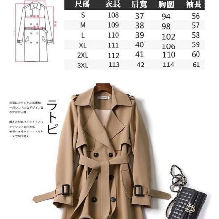
２．訂單成立數日內，您將收到繳費通知簡訊。
每筆NT$79，滿NT$599(含以上)免運費
３．收到繳費通知簡訊後14天內，點擊此簡訊中的連結，可透過四大超商／
ATM／網路銀行／等多元方式進行付款，方視為交易完成。
7-11取貨付款
※ 請注意：結帳手續完成當下不需立刻繳費，但若您需要取消訂單，請聯絡
每筆NT$79，滿NT$1,000(含以上)免運費
購買商品的店家。未經商家同意取消之訂單仍視為有效，需透過AFTEE先享
後付繳納相關費用。
付款後7-11取貨
※ 交易是否成功請以「AFTEE先享後付 」之結帳頁面顯示為準，若有關於
是否繳費成功／繳費後需取消欲退款等相關疑問，請聯繫「AFTEE先享後付
每筆NT$79，滿NT$1,000(含以上)免運費
客戶支援中心」
https://netprotections.freshdesk.com/support/home
宅配
【注意事項】
１．透過由恩沛科技股份有限公司提供之「AFTEE先享後付」服務完成之交
每筆NT$90，滿NT$1,000(含以上)免運費
易，需依本服務之必要範圍內提供個人資料，並將交易相關給付款項請求債
權轉讓予恩沛科技股份有限公司。
宅配離島
２．關於個人資料處理事宜，請瀏覽以下網址：
每筆NT$100，滿NT$1,500(含以上)免運費
https://aftee.tw/terms/#terms3
３．未成年的使用者請事先徵得法定代理人或監護人之同意方可使用
「AFTEE先享後付」，若未經同意申辦者引起之損失，本公司不負相關責
任。
４．使用「AFTEE先享後付」時，將依據個別帳號之用戶狀況，依本公司即
時審查核予不同之上限額度；若仍有額度不足之情形，本公司將視審查結果
請求用戶進行身份認證。
５．嚴禁一人註冊多個帳號或使用他人資訊註冊。若發現惡意使用之情形，
恩沛科技股份有限公司將有權停止該用戶之使用額度並採取法律行動。