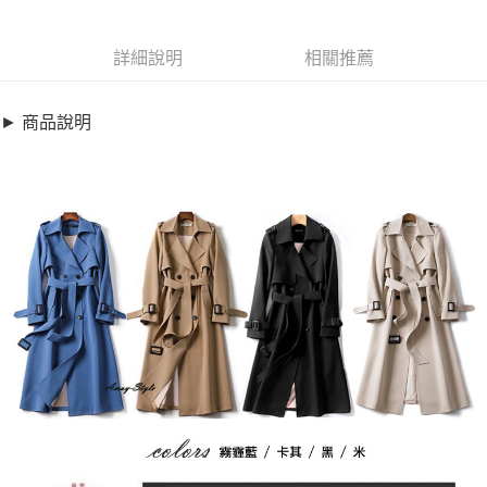
商品編號
超商取貨付款
6734466
LINE Pay
詳細說明
相關推薦
商品特色
Apple Pay
加大碼精品款-愛的迫降格紋內裡風衣外套(S-2XL)
► 商品說明
【XC2019123】
街口支付
英倫風四季百搭風衣，格紋設計超典雅時尚
悠遊付
經典英倫風時尚風衣，加大碼設計，棉花糖女孩也可穿
"嚴選精品款"
全盈+PAY
銷售重點
AFTEE先享後付
加大碼精品款-愛的迫降格紋內裡風衣外套(S-2XL)【XC2019123】
相關說明
英倫風四季百搭風衣，格紋設計超典雅時尚
【關於「AFTEE先享後付」】
ATM付款
AFTEE先享後付是「在收到商品之後才付款」的支付方式。 讓您購物簡單
經典英倫風時尚風衣，加大碼設計，棉花糖女孩也可穿
便利好安心！
"嚴選精品款"
１．簡單：不需註冊會員、不需綁卡、不需儲值。
運送方式
２．便利：只要手機號碼，簡訊認證，即可結帳。
３．安心：先確認商品／服務後，再付款。
全家取貨付款
每筆NT$79，滿NT$599(含以上)免運費
【「AFTEE先享後付」結帳流程】
１．於結帳方式選擇「AFTEE先享後付」後，將跳轉至「AFTEE先享後付」
付款後全家取貨
結帳頁面，進行簡訊認證並確認金額後，即可完成結帳。