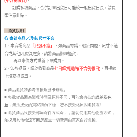
。
(
不含例假日)
訂購多項商品，合併訂單出貨日可能較一般出貨日長，請買
家注意此點。
退貨說明
◎ 寄錯商品／瑕疵/尺寸不合
本賣場商品
，如商品寄錯、瑕疵問題、尺寸不適
1．
「只退不換」
合或其他因素須更換，請將商品辦理退貨，
再以來信方式重新下單購買。
2．如欲退貨，請於收到商品
，直接線
七日鑑賞期內(不含例假日)
上填寫退貨單。
■ 商品退貨請參考售後服務卡辦理
。
■ 每批貨品因為製程時間及原料不同，可能會有些許
誤差及色
，無法接受的買家請勿下標，恕不接受此原因退貨喔!
差
■ 退貨商品只接受郵局寄件方式寄回，請勿使用其他物流方式，
如採用其他物流寄回所產生一切費用由買家自行負擔。