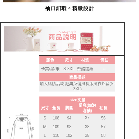
顏色
尺寸
材質
備註
卡其/黑/米
S-3XL
聚酯纖維
--
商品描述
加大碼精品款-經典英倫風長版風衣外套(S-
3XL)
size丈量
肩寬(加泡
尺寸
全長
胸圍
袖長
泡袖)
37
S
108
94
56
M
109
98
38
57
L
110
102
39
58