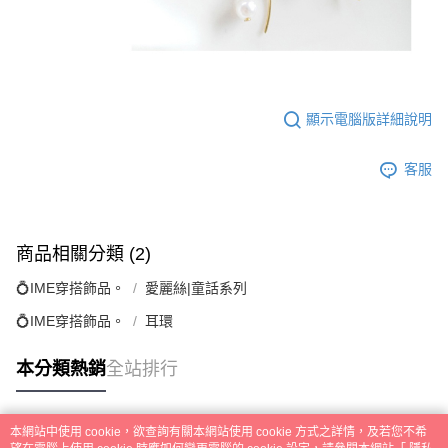
顯示電腦版詳細說明
客服
商品相關分類 (2)
💍IME穿搭飾品。
愛麗絲|童話系列
💍IME穿搭飾品。
耳環
本分類熱銷
全站排行
本網站中使用 cookie，欲查詢有關本網站使用 cookie 方式之詳情，及若您不希
熱門標籤