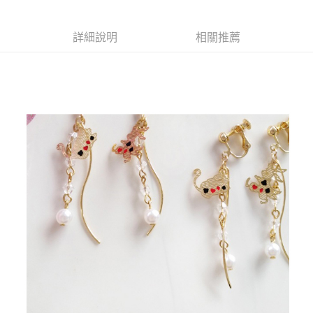
商品編號
超商取貨付款
6803402
LINE Pay
詳細說明
相關推薦
商品特色
Apple Pay
可愛童話風 俏皮愛麗絲設計
款式 | 耳鉤 耳夾
街口支付
尺寸 | 長5.7cm 2.4cm
悠遊付
銷售重點
全盈+PAY
購買前注意事項 |
預購商品約3-14天工作天(不含假日)
AFTEE先享後付
螢幕不同品牌顏色稍有差異，皆已實品為準
相關說明
尺寸為手工測量，誤差1-3公分為合理範圍
【關於「AFTEE先享後付」】
ATM付款
AFTEE先享後付是「在收到商品之後才付款」的支付方式。 讓您購物簡單
耳環為貼身物品，考量衛生安全問題，若非瑕疵或寄錯商品，一概
便利好安心！
不接受退貨
１．簡單：不需註冊會員、不需綁卡、不需儲值。
運送方式
２．便利：只要手機號碼，簡訊認證，即可結帳。
使用痕跡/人為瑕疵/與想像不符 均不屬於瑕疵範圍
３．安心：先確認商品／服務後，再付款。
全家取貨付款
每筆NT$79，滿NT$599(含以上)免運費
【「AFTEE先享後付」結帳流程】
１．於結帳方式選擇「AFTEE先享後付」後，將跳轉至「AFTEE先享後付」
付款後全家取貨
結帳頁面，進行簡訊認證並確認金額後，即可完成結帳。