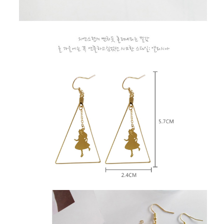
２．訂單成立數日內，您將收到繳費通知簡訊。
每筆NT$79，滿NT$599(含以上)免運費
３．收到繳費通知簡訊後14天內，點擊此簡訊中的連結，可透過四大超商／
ATM／網路銀行／等多元方式進行付款，方視為交易完成。
7-11取貨付款
※ 請注意：結帳手續完成當下不需立刻繳費，但若您需要取消訂單，請聯絡
每筆NT$79，滿NT$1,000(含以上)免運費
購買商品的店家。未經商家同意取消之訂單仍視為有效，需透過AFTEE先享
後付繳納相關費用。
付款後7-11取貨
※ 交易是否成功請以「AFTEE先享後付 」之結帳頁面顯示為準，若有關於
是否繳費成功／繳費後需取消欲退款等相關疑問，請聯繫「AFTEE先享後付
每筆NT$79，滿NT$1,000(含以上)免運費
客戶支援中心」
https://netprotections.freshdesk.com/support/home
宅配
【注意事項】
１．透過由恩沛科技股份有限公司提供之「AFTEE先享後付」服務完成之交
每筆NT$90，滿NT$1,000(含以上)免運費
易，需依本服務之必要範圍內提供個人資料，並將交易相關給付款項請求債
權轉讓予恩沛科技股份有限公司。
宅配離島
２．關於個人資料處理事宜，請瀏覽以下網址：
每筆NT$100，滿NT$1,500(含以上)免運費
https://aftee.tw/terms/#terms3
３．未成年的使用者請事先徵得法定代理人或監護人之同意方可使用
「AFTEE先享後付」，若未經同意申辦者引起之損失，本公司不負相關責
任。
４．使用「AFTEE先享後付」時，將依據個別帳號之用戶狀況，依本公司即
時審查核予不同之上限額度；若仍有額度不足之情形，本公司將視審查結果
請求用戶進行身份認證。
５．嚴禁一人註冊多個帳號或使用他人資訊註冊。若發現惡意使用之情形，
恩沛科技股份有限公司將有權停止該用戶之使用額度並採取法律行動。