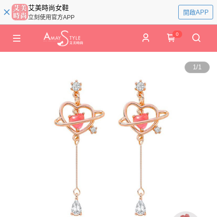
艾美時尚女鞋
開啟APP
立刻使用官方APP
0
1
/
1