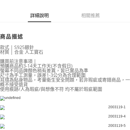
商品編號
超商取貨付款
6928505
LINE Pay
詳細說明
相關推薦
商品特色
Apple Pay
S925銀針|雙重愛心粉紅鋯石水鑽耳環
商品描述
街口支付
銷售重點
S925銀針|雙重愛心粉紅鋯石水鑽耳環
款式 | S925銀針
悠遊付
材質 | 合金 人工寶石
全盈+PAY
購買前注意事項 |
預購商品約3-14天工作天(不含假日)
AFTEE先享後付
螢幕不同品牌顏色稍有差異，皆已實品為準
尺寸為手工測量，誤差1-3公分為合理範圍
相關說明
耳環為貼身物品，考量衛生安全問題，若非瑕疵或寄錯商品，一
【關於「AFTEE先享後付」】
概不接受退貨
ATM付款
AFTEE先享後付是「在收到商品之後才付款」的支付方式。 讓您購物簡單
使用痕跡/人為瑕疵/與想像不符 均不屬於瑕疵範圍
便利好安心！
１．簡單：不需註冊會員、不需綁卡、不需儲值。
運送方式
２．便利：只要手機號碼，簡訊認證，即可結帳。
３．安心：先確認商品／服務後，再付款。
全家取貨付款
每筆NT$79，滿NT$599(含以上)免運費
【「AFTEE先享後付」結帳流程】
１．於結帳方式選擇「AFTEE先享後付」後，將跳轉至「AFTEE先享後付」
付款後全家取貨
結帳頁面，進行簡訊認證並確認金額後，即可完成結帳。