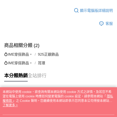
２．訂單成立數日內，您將收到繳費通知簡訊。
每筆NT$79，滿NT$599(含以上)免運費
３．收到繳費通知簡訊後14天內，點擊此簡訊中的連結，可透過四大超商／
顯示電腦版詳細說明
ATM／網路銀行／等多元方式進行付款，方視為交易完成。
7-11取貨付款
※ 請注意：結帳手續完成當下不需立刻繳費，但若您需要取消訂單，請聯絡
每筆NT$79，滿NT$1,000(含以上)免運費
購買商品的店家。未經商家同意取消之訂單仍視為有效，需透過AFTEE先享
客服
後付繳納相關費用。
付款後7-11取貨
※ 交易是否成功請以「AFTEE先享後付 」之結帳頁面顯示為準，若有關於
是否繳費成功／繳費後需取消欲退款等相關疑問，請聯繫「AFTEE先享後付
每筆NT$79，滿NT$1,000(含以上)免運費
客戶支援中心」
https://netprotections.freshdesk.com/support/home
商品相關分類 (2)
宅配
【注意事項】
💍IME穿搭飾品。
925正銀飾品
１．透過由恩沛科技股份有限公司提供之「AFTEE先享後付」服務完成之交
每筆NT$90，滿NT$1,000(含以上)免運費
易，需依本服務之必要範圍內提供個人資料，並將交易相關給付款項請求債
💍IME穿搭飾品。
耳環
權轉讓予恩沛科技股份有限公司。
宅配離島
２．關於個人資料處理事宜，請瀏覽以下網址：
每筆NT$100，滿NT$1,500(含以上)免運費
https://aftee.tw/terms/#terms3
本分類熱銷
全站排行
３．未成年的使用者請事先徵得法定代理人或監護人之同意方可使用
「AFTEE先享後付」，若未經同意申辦者引起之損失，本公司不負相關責
任。
本網站中使用 cookie，欲查詢有關本網站使用 cookie 方式之詳情，及若您不希
４．使用「AFTEE先享後付」時，將依據個別帳號之用戶狀況，依本公司即
熱門標籤
望在電腦上使用 cookie 時應如何變更電腦的 cookie 設定，請參閱本網站「
隱私
時審查核予不同之上限額度；若仍有額度不足之情形，本公司將視審查結果
權條款
」之 Cookie 聲明。您繼續使用本網站即表示您同意本公司得按本網站使
請求用戶進行身份認證。
用條款之 Cookie 聲明使用 cookie。
了解更多 >
５．嚴禁一人註冊多個帳號或使用他人資訊註冊。若發現惡意使用之情形，
恩沛科技股份有限公司將有權停止該用戶之使用額度並採取法律行動。