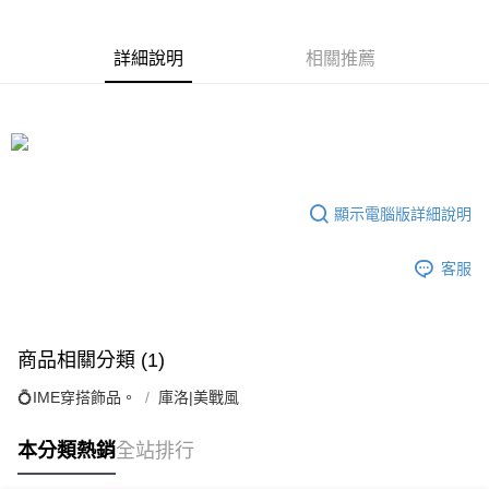
商品編號
超商取貨付款
6936114
LINE Pay
詳細說明
相關推薦
商品特色
Apple Pay
庫洛現貨|百搭魔法使系列胸針
街口支付
銷售重點
庫洛現貨|百搭魔法使系列胸針
悠遊付
顯示電腦版詳細說明
全盈+PAY
AFTEE先享後付
客服
相關說明
【關於「AFTEE先享後付」】
ATM付款
AFTEE先享後付是「在收到商品之後才付款」的支付方式。 讓您購物簡單
便利好安心！
商品相關分類 (1)
１．簡單：不需註冊會員、不需綁卡、不需儲值。
運送方式
２．便利：只要手機號碼，簡訊認證，即可結帳。
💍IME穿搭飾品。
庫洛|美戰風
３．安心：先確認商品／服務後，再付款。
全家取貨付款
每筆NT$79，滿NT$599(含以上)免運費
【「AFTEE先享後付」結帳流程】
本分類熱銷
全站排行
１．於結帳方式選擇「AFTEE先享後付」後，將跳轉至「AFTEE先享後付」
付款後全家取貨
結帳頁面，進行簡訊認證並確認金額後，即可完成結帳。