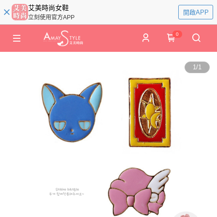
艾美時尚女鞋
開啟APP
立刻使用官方APP
0
1
/
1