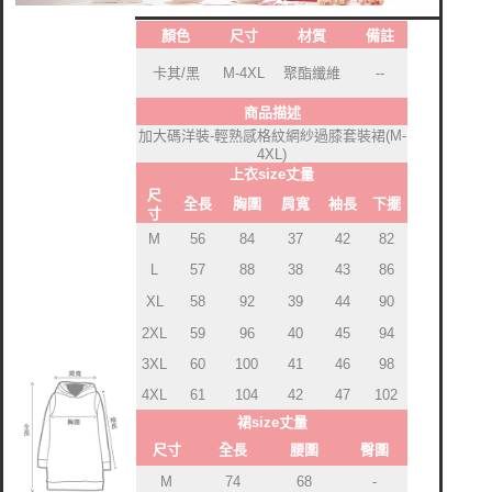
顏色
尺寸
材質
備註
聚酯纖維
卡其/黑
M-4XL
--
商品描述
加大碼洋裝-輕熟感格紋網紗過膝套裝裙(M-
4XL)
上衣size丈量
尺
全長
胸圍
肩寬
袖長
下擺
寸
M
56
84
37
42
82
L
57
88
38
43
86
XL
58
92
39
44
90
2XL
59
96
40
45
94
3XL
60
100
41
46
98
4XL
61
104
42
47
102
裙size丈量
尺寸
全長
腰圍
臀圍
M
74
68
-