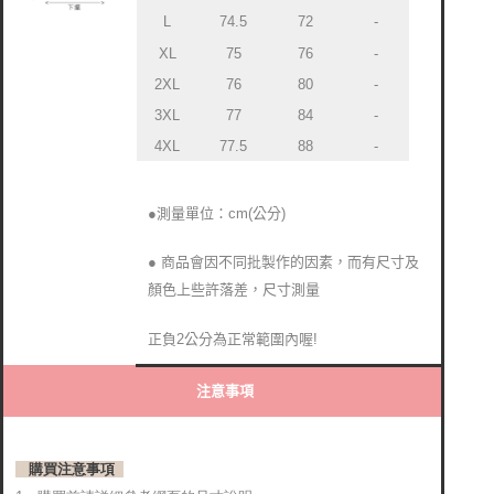
L
74.5
72
-
XL
75
76
-
2XL
76
80
-
3XL
77
84
-
4XL
77.5
88
-
●測量單位：cm(公分)
● 商品會因不同批製作的因素，而有尺寸及
顏色上些許落差，
尺寸測量
正負2公分
為正常範圍內喔!
注意事項
購買注意事項