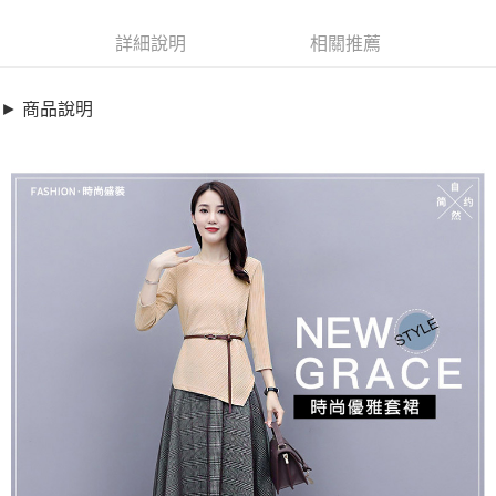
超商取貨付款
6941851
LINE Pay
詳細說明
相關推薦
商品特色
Apple Pay
加大碼洋裝-輕熟感格紋網紗過膝套裝裙(M-4XL)
► 商品說明
【XMS103260】
街口支付
加大碼/時尚優雅套裝組
悠遊付
斜坑條上衣+不規則下擺
優雅網紗+格紋裙層次設計
全盈+PAY
※此款無附腰帶，圖片僅供參考
AFTEE先享後付
銷售重點
相關說明
加大碼洋裝-輕熟感格紋網紗過膝套裝裙(M-4XL)【XMS103260】
【關於「AFTEE先享後付」】
ATM付款
AFTEE先享後付是「在收到商品之後才付款」的支付方式。 讓您購物簡單
加大碼/時尚優雅套裝組
便利好安心！
斜坑條上衣+不規則下擺
１．簡單：不需註冊會員、不需綁卡、不需儲值。
運送方式
２．便利：只要手機號碼，簡訊認證，即可結帳。
優雅網紗+格紋裙層次設計
３．安心：先確認商品／服務後，再付款。
全家取貨付款
※此款無附腰帶，圖片僅供參考
每筆NT$79，滿NT$599(含以上)免運費
【「AFTEE先享後付」結帳流程】
１．於結帳方式選擇「AFTEE先享後付」後，將跳轉至「AFTEE先享後付」
付款後全家取貨
結帳頁面，進行簡訊認證並確認金額後，即可完成結帳。