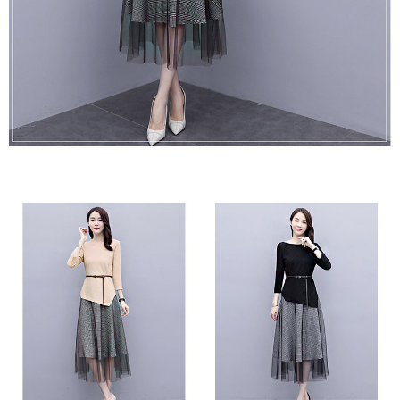
２．訂單成立數日內，您將收到繳費通知簡訊。
每筆NT$79，滿NT$599(含以上)免運費
３．收到繳費通知簡訊後14天內，點擊此簡訊中的連結，可透過四大超商／
ATM／網路銀行／等多元方式進行付款，方視為交易完成。
7-11取貨付款
※ 請注意：結帳手續完成當下不需立刻繳費，但若您需要取消訂單，請聯絡
每筆NT$79，滿NT$1,000(含以上)免運費
購買商品的店家。未經商家同意取消之訂單仍視為有效，需透過AFTEE先享
後付繳納相關費用。
付款後7-11取貨
※ 交易是否成功請以「AFTEE先享後付 」之結帳頁面顯示為準，若有關於
是否繳費成功／繳費後需取消欲退款等相關疑問，請聯繫「AFTEE先享後付
每筆NT$79，滿NT$1,000(含以上)免運費
客戶支援中心」
https://netprotections.freshdesk.com/support/home
宅配
【注意事項】
１．透過由恩沛科技股份有限公司提供之「AFTEE先享後付」服務完成之交
每筆NT$90，滿NT$1,000(含以上)免運費
易，需依本服務之必要範圍內提供個人資料，並將交易相關給付款項請求債
權轉讓予恩沛科技股份有限公司。
宅配離島
２．關於個人資料處理事宜，請瀏覽以下網址：
每筆NT$100，滿NT$1,500(含以上)免運費
https://aftee.tw/terms/#terms3
３．未成年的使用者請事先徵得法定代理人或監護人之同意方可使用
「AFTEE先享後付」，若未經同意申辦者引起之損失，本公司不負相關責
任。
４．使用「AFTEE先享後付」時，將依據個別帳號之用戶狀況，依本公司即
時審查核予不同之上限額度；若仍有額度不足之情形，本公司將視審查結果
請求用戶進行身份認證。
５．嚴禁一人註冊多個帳號或使用他人資訊註冊。若發現惡意使用之情形，
恩沛科技股份有限公司將有權停止該用戶之使用額度並採取法律行動。