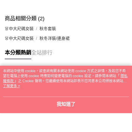
商品相關分類 (2)
👗中大尺碼女裝
秋冬套裝
👗中大尺碼女裝
秋冬洋裝/連身裙
本分類熱銷
全站排行
本網站中使用 cookie，欲查詢有關本網站使用 cookie 方式之詳情，及若您不希
熱門標籤
望在電腦上使用 cookie 時應如何變更電腦的 cookie 設定，請參閱本網站「
隱私
權條款
」之 Cookie 聲明。您繼續使用本網站即表示您同意本公司得按本網站使
用條款之 Cookie 聲明使用 cookie。
了解更多 >
我知道了