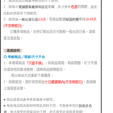
1．購買前請詳細參考網頁的尺寸說明。
2．因每台
，多少會有
的問題
電腦螢幕廠牌和設定不同
，接受
色差
此點的買家再下標購買。
，若商品暫遇
等待
3．購買後
10-25
天
缺貨約需
2-5天
一般出貨日是
。
(
不含例假日)
訂購多項商品，合併訂單出貨日可能較一般出貨日長，請買
家注意此點。
退貨說明
◎ 寄錯商品／瑕疵/尺寸不合
本賣場商品
，如商品寄錯、瑕疵問題、尺寸不適
1．
「只退不換」
合或其他因素須更換，請將商品辦理退貨，
再以來信方式重新下單購買。
2．如欲退貨，請於收到商品
，直接線
七日鑑賞期內(不含例假日)
上填寫退貨單。
■ 商品退貨請參考售後服務卡辦理
。
■ 每批貨品因為製程時間及原料不同，可能會有些許
誤差及色
，無法接受的買家請勿下標，恕不接受此原因退貨喔!
差