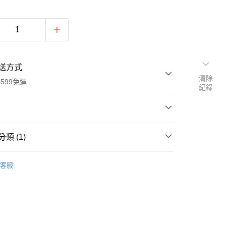
送方式
清除
599免運
紀錄
次付款
類 (1)
付款
碼女裝
長袖上衣
客服
衣-復古印花優雅領結雪紡襯衫(S-XL)【XMS12037】
質印花款
逸小V領領結設計
上班皆百搭