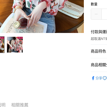
數量
付款與運
超取滿NT$
付款方式
商品特色
信用卡一
商品編號
商品相關分
7216373
超商取貨
商品特色
👗中大尺
LINE Pay
分享
加大碼上
韓系氣
Apple Pay
優雅飄
街口支付
休閒/
悠遊付
銷售重點
說明
相關推薦