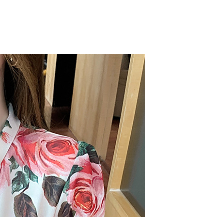
復古印花優雅領結雪紡襯衫(S-XL)【XMS12037】
印花款
享後付
小V領領結設計
皆百搭
FTEE先享後付」】
先享後付是「在收到商品之後才付款」的支付方式。 讓您購物簡單
心！
：不需註冊會員、不需綁卡、不需儲值。
：只要手機號碼，簡訊認證，即可結帳。
：先確認商品／服務後，再付款。
付款
EE先享後付」結帳流程】
9，滿NT$599(含以上)免運費
方式選擇「AFTEE先享後付」後，將跳轉至「AFTEE先享後
頁面，進行簡訊認證並確認金額後，即可完成結帳。
家取貨
成立數日內，您將收到繳費通知簡訊。
費通知簡訊後14天內，點擊此簡訊中的連結，可透過四大超商
9，滿NT$599(含以上)免運費
網路銀行／等多元方式進行付款，方視為交易完成。
：結帳手續完成當下不需立刻繳費，但若您需要取消訂單，請聯
付款
的店家。未經商家同意取消之訂單仍視為有效，需透過AFTEE
繳納相關費用。
9，滿NT$1,000(含以上)免運費
否成功請以「AFTEE先享後付 」之結帳頁面顯示為準，若有關於
功／繳費後需取消欲退款等相關疑問，請聯繫「AFTEE先享後
1取貨
援中心」
https://netprotections.freshdesk.com/support/home
9，滿NT$1,000(含以上)免運費