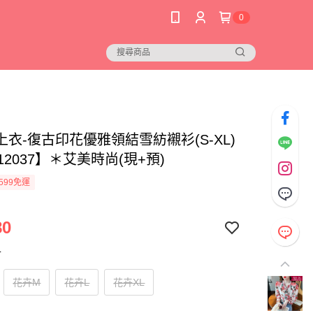
0
衣-復古印花優雅領結雪紡襯衫(S-XL)
12037】＊艾美時尚(現+預)
599免運
80
寸
花卉M
花卉L
花卉XL