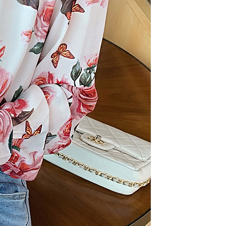
項】
恩沛科技股份有限公司提供之「AFTEE先享後付」服務完成之
依本服務之必要範圍內提供個人資料，並將交易相關給付款項請
0，滿NT$1,000(含以上)免運費
讓予恩沛科技股份有限公司。
個人資料處理事宜，請瀏覽以下網址：
ee.tw/terms/#terms3
00，滿NT$1,500(含以上)免運費
年的使用者請事先徵得法定代理人或監護人之同意方可使用
E先享後付」，若未經同意申辦者引起之損失，本公司不負相關責
AFTEE先享後付」時，將依據個別帳號之用戶狀況，依本公司
核予不同之上限額度；若仍有額度不足之情形，本公司將視審查
用戶進行身份認證。
一人註冊多個帳號或使用他人資訊註冊。若發現惡意使用之情
科技股份有限公司將有權停止該用戶之使用額度並採取法律行