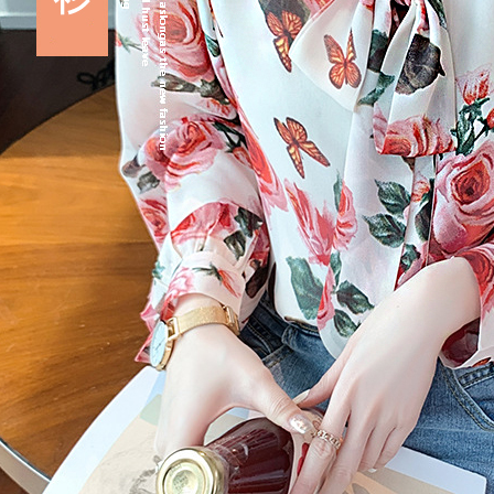
【注意事
宅配
１．透過由
交易，需
每筆NT$9
求債權轉
２．關於
宅配離島
https://aft
每筆NT$1
３．未成
「AFTE
任。
４．使用「
即時審查
結果請求
５．嚴禁
形，恩沛
動。