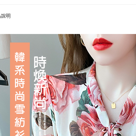
加大碼上衣-
全盈+PAY
韓系氣質
品說明
AFTEE先
優雅飄逸
相關說明
休閒/上班
【關於「A
ATM付款
AFTEE
便利好安
１．簡單
２．便利
運送方式
３．安心
全家取貨
【「AFT
每筆NT$7
１．於結帳
付」結帳
付款後全
２．訂單
３．收到繳
每筆NT$7
／ATM／
※ 請注意
7-11取貨
絡購買商品
先享後付
每筆NT$7
※ 交易是
是否繳費成
付款後7-1
付客戶支
每筆NT$7