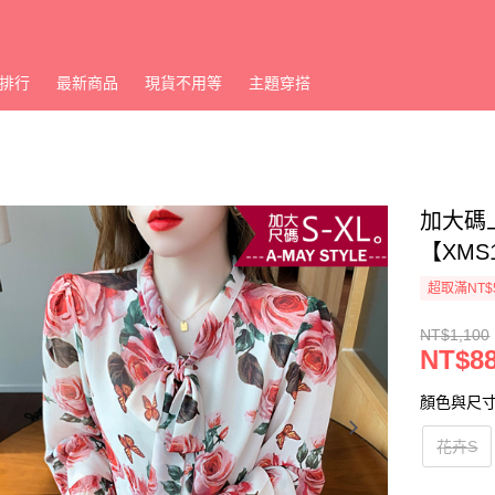
排行
最新商品
現貨不用等
主題穿搭
加大碼上
【XMS
超取滿NT$
NT$1,100
NT$8
顏色與尺
花卉S