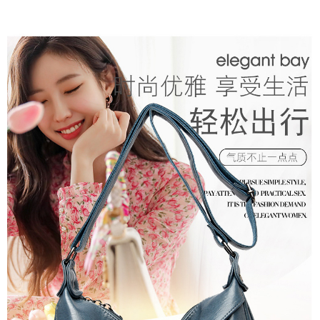
２．訂單成立數日內，您將收到繳費通知簡訊。
每筆NT$79，滿NT$599(含以上)免運費
３．收到繳費通知簡訊後14天內，點擊此簡訊中的連結，可透過四大超商／
ATM／網路銀行／等多元方式進行付款，方視為交易完成。
7-11取貨付款
※ 請注意：結帳手續完成當下不需立刻繳費，但若您需要取消訂單，請聯絡
每筆NT$79，滿NT$1,000(含以上)免運費
購買商品的店家。未經商家同意取消之訂單仍視為有效，需透過AFTEE先享
後付繳納相關費用。
付款後7-11取貨
※ 交易是否成功請以「AFTEE先享後付 」之結帳頁面顯示為準，若有關於
是否繳費成功／繳費後需取消欲退款等相關疑問，請聯繫「AFTEE先享後付
每筆NT$79，滿NT$1,000(含以上)免運費
客戶支援中心」
https://netprotections.freshdesk.com/support/home
宅配
【注意事項】
１．透過由恩沛科技股份有限公司提供之「AFTEE先享後付」服務完成之交
每筆NT$90，滿NT$1,000(含以上)免運費
易，需依本服務之必要範圍內提供個人資料，並將交易相關給付款項請求債
權轉讓予恩沛科技股份有限公司。
宅配離島
２．關於個人資料處理事宜，請瀏覽以下網址：
每筆NT$100，滿NT$1,500(含以上)免運費
https://aftee.tw/terms/#terms3
３．未成年的使用者請事先徵得法定代理人或監護人之同意方可使用
「AFTEE先享後付」，若未經同意申辦者引起之損失，本公司不負相關責
任。
４．使用「AFTEE先享後付」時，將依據個別帳號之用戶狀況，依本公司即
時審查核予不同之上限額度；若仍有額度不足之情形，本公司將視審查結果
請求用戶進行身份認證。
５．嚴禁一人註冊多個帳號或使用他人資訊註冊。若發現惡意使用之情形，
恩沛科技股份有限公司將有權停止該用戶之使用額度並採取法律行動。