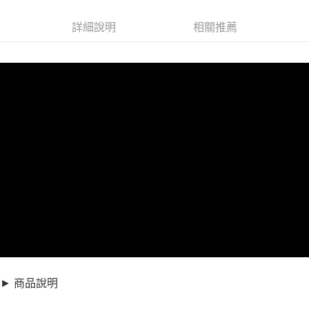
超商取貨付款
7339809
LINE Pay
詳細說明
相關推薦
商品特色
Apple Pay
女包/側背包/真皮包-軟面羊皮造型扣環肩背方包
【XDC860940】
街口支付
銷售重點
悠遊付
女包/側背包/真皮包-軟面羊皮造型扣環肩背方包【XDC860940】
全盈+PAY
AFTEE先享後付
相關說明
【關於「AFTEE先享後付」】
ATM付款
AFTEE先享後付是「在收到商品之後才付款」的支付方式。 讓您購物簡單
便利好安心！
１．簡單：不需註冊會員、不需綁卡、不需儲值。
運送方式
２．便利：只要手機號碼，簡訊認證，即可結帳。
３．安心：先確認商品／服務後，再付款。
全家取貨付款
每筆NT$79，滿NT$599(含以上)免運費
【「AFTEE先享後付」結帳流程】
► 商品說明
１．於結帳方式選擇「AFTEE先享後付」後，將跳轉至「AFTEE先享後付」
付款後全家取貨
結帳頁面，進行簡訊認證並確認金額後，即可完成結帳。