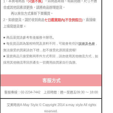
本賣場商品
，如商品寄錯、瑕疵問題、尺寸不適
1．
「只退不換」
合或其他因素須更換，請將商品辦理退貨，
再以來信方式重新下單購買。
2．如欲退貨，請於收到商品
，直接線
七日鑑賞期內(不含例假日)
上填寫退貨單。
■ 商品退貨請參考售後服務卡辦理
。
■ 每批貨品因為製程時間及原料不同，可能會有些許
，
誤差及色差
無法接受的買家請勿下標，恕不接受此原因退貨喔!
■ 退貨商品只接受郵局寄件方式寄回，請勿使用其他物流方式，如
採用其他物流寄回所產生一切費用由買家自行負擔。
客服方式
客服專線：02-2234-7442 上班時間：週一至週五09:30 ～ 18:00
艾美時尚A-May Style © Copyright 2014 a-may style All rights
reserved.