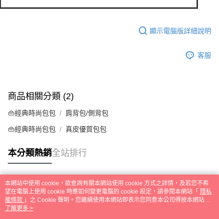
顯示電腦版詳細說明
客服
商品相關分類 (2)
👜經典時尚包包
肩背包/側背包
👜經典時尚包包
真皮優質包包
本分類熱銷
全站排行
本網站中使用 cookie，欲查詢有關本網站使用 cookie 方式之詳情，及若您不希
熱門標籤
望在電腦上使用 cookie 時應如何變更電腦的 cookie 設定，請參閱本網站「
隱私
權條款
」之 Cookie 聲明。您繼續使用本網站即表示您同意本公司得按本網站使
用條款之 Cookie 聲明使用 cookie。
了解更多 >