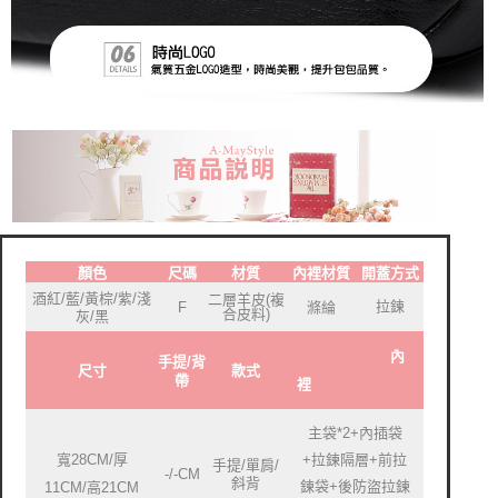
顏色
尺碼
材質
內裡材質
開蓋方式
酒紅/藍/黃棕/紫/淺
二層羊皮(複
拉鍊
F
滌綸
合皮料)
灰/黑
內
手提/背
尺寸
款式
帶
裡
主袋*2+內插袋
寬28CM/厚
+拉鍊隔層+前拉
手提/單肩/
-/-CM
斜背
鍊袋+後防盜拉鍊
11CM/高21CM