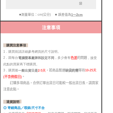
袋
■測量單位：cm(公分)
■ 誤差值為
1～2cm
注意事項
購買注意事項
1．購買前請詳細參考網頁的尺寸說明。
2．因每台
，多少會有
的問題
電腦螢幕廠牌和設定不同
，接受
色差
此點的買家再下標購買。
，若商品暫遇
等待
3．購買後
10-25
天
缺貨約需
2-5天
一般出貨日是
。
(
不含例假日)
訂購多項商品，合併訂單出貨日可能較一般出貨日長，請買家
注意此點。
退貨說明
◎ 寄錯商品／瑕疵/尺寸不合