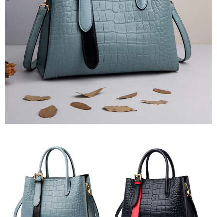
２．訂單成立數日內，您將收到繳費通知簡訊。
每筆NT$79，滿NT$599(含以上)免運費
３．收到繳費通知簡訊後14天內，點擊此簡訊中的連結，可透過四大超商／
ATM／網路銀行／等多元方式進行付款，方視為交易完成。
7-11取貨付款
※ 請注意：結帳手續完成當下不需立刻繳費，但若您需要取消訂單，請聯絡
每筆NT$79，滿NT$1,000(含以上)免運費
購買商品的店家。未經商家同意取消之訂單仍視為有效，需透過AFTEE先享
後付繳納相關費用。
付款後7-11取貨
※ 交易是否成功請以「AFTEE先享後付 」之結帳頁面顯示為準，若有關於
是否繳費成功／繳費後需取消欲退款等相關疑問，請聯繫「AFTEE先享後付
每筆NT$79，滿NT$1,000(含以上)免運費
客戶支援中心」
https://netprotections.freshdesk.com/support/home
宅配
【注意事項】
１．透過由恩沛科技股份有限公司提供之「AFTEE先享後付」服務完成之交
每筆NT$90，滿NT$1,000(含以上)免運費
易，需依本服務之必要範圍內提供個人資料，並將交易相關給付款項請求債
權轉讓予恩沛科技股份有限公司。
宅配離島
２．關於個人資料處理事宜，請瀏覽以下網址：
每筆NT$100，滿NT$1,500(含以上)免運費
https://aftee.tw/terms/#terms3
３．未成年的使用者請事先徵得法定代理人或監護人之同意方可使用
「AFTEE先享後付」，若未經同意申辦者引起之損失，本公司不負相關責
任。
４．使用「AFTEE先享後付」時，將依據個別帳號之用戶狀況，依本公司即
時審查核予不同之上限額度；若仍有額度不足之情形，本公司將視審查結果
請求用戶進行身份認證。
５．嚴禁一人註冊多個帳號或使用他人資訊註冊。若發現惡意使用之情形，
恩沛科技股份有限公司將有權停止該用戶之使用額度並採取法律行動。