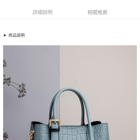
超商取貨付款
7629192
LINE Pay
詳細說明
相關推薦
商品特色
Apple Pay
真皮包-鱷魚紋牛皮通勤拼色扣帶肩背包【XBO7949123】
嚴選真牛皮革
街口支付
► 商品說明
挺版大容量三層設計
悠遊付
可 手提/單肩/斜背
全盈+PAY
銷售重點
真皮包-鱷魚紋牛皮通勤拼色扣帶肩背包【XBO7949123】
AFTEE先享後付
嚴選真牛皮革
相關說明
挺版大容量三層設計
【關於「AFTEE先享後付」】
ATM付款
AFTEE先享後付是「在收到商品之後才付款」的支付方式。 讓您購物簡單
可 手提/單肩/斜背
便利好安心！
１．簡單：不需註冊會員、不需綁卡、不需儲值。
運送方式
２．便利：只要手機號碼，簡訊認證，即可結帳。
３．安心：先確認商品／服務後，再付款。
全家取貨付款
每筆NT$79，滿NT$599(含以上)免運費
【「AFTEE先享後付」結帳流程】
１．於結帳方式選擇「AFTEE先享後付」後，將跳轉至「AFTEE先享後付」
付款後全家取貨
結帳頁面，進行簡訊認證並確認金額後，即可完成結帳。