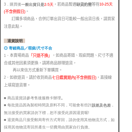
，若商品暫遇
等待
3．購買後
10-25
天
缺貨約需
2-5天
一般出貨日是
。
(
不含例假日)
訂購多項商品，合併訂單出貨日可能較一般出貨日長，請買家
注意此點。
退貨說明
◎ 寄錯商品／瑕疵/尺寸不合
本賣場商品
，如商品寄錯、瑕疵問題、尺寸不適
1．
「只退不換」
合或其他因素須更換，請將商品辦理退貨，
再以來信方式重新下單購買。
2．如欲退貨，請於收到商品
，直接線
七日鑑賞期內(不含例假日)
上填寫退貨單。
■ 商品退貨請參考售後服務卡辦理
。
■ 每批貨品因為製程時間及原料不同，可能會有些許
，
誤差及色差
無法接受的買家請勿下標，恕不接受此原因退貨喔!
■ 退貨商品只接受郵局寄件方式寄回，請勿使用其他物流方式，如
採用其他物流寄回所產生一切費用由買家自行負擔。