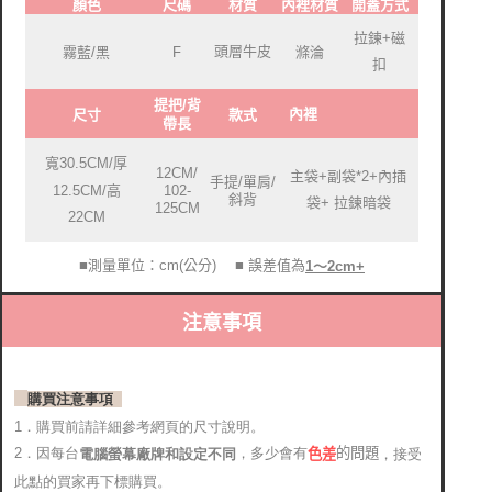
顏色
尺碼
材質
內裡材質
開蓋方式
拉鍊+磁
頭層牛皮
霧藍/黑
F
滌淪
扣
提把/背
內裡
尺寸
款式
帶長
寬30.5CM/厚
12CM/
主袋+副袋*2+內插
手提/單肩/
12.5CM/高
102-
斜背
袋+ 拉鍊暗袋
125CM
22CM
■測量單位：cm(公分)
■ 誤差值為
1～2cm+
注意事項
購買注意事項
1．購買前請詳細參考網頁的尺寸說明。
2．因每台
，多少會有
的問題
電腦螢幕廠牌和設定不同
，接受
色差
此點的買家再下標購買。