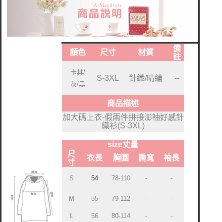
備
顏色
尺寸
材質
註
卡其/
S-3XL
針織/晴綸
--
灰/黑
商品描述
加大碼上衣-假兩件拼接澎袖好感針
織衫(S-3XL)
size丈量
尺
衣長
胸圍
肩寬
袖長
寸
S
54
78-110
-
-
M
55
79-112
-
-
L
56
80-114
-
-