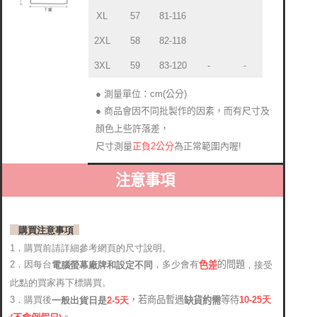
XL
57
81-116
2XL
58
82-118
3XL
59
83-120
-
-
● 測量單位：cm(公分)
● 商品會因不同批製作的因素，而有尺寸及
顏色上些許落差
，
正負2公分
為正常範圍內喔!
尺寸測量
注意事項
購買注意事項
1．購買前請詳細參考網頁的尺寸說明。
2．因每台
，多少會有
的問題
電腦螢幕廠牌和設定不同
，接受
色差
此點的買家再下標購買。
，若商品暫遇
等待
3．購買後
10-25
天
缺貨約需
2-5天
一般出貨日是