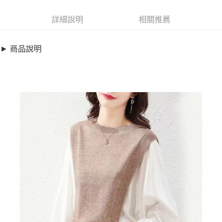
超商取貨付款
7834804
LINE Pay
詳細說明
相關推薦
商品特色
Apple Pay
加大碼上衣-假兩件拼接澎袖好感針織衫(S-3XL)【XC031738】
► 商品說明
假兩件針織拼接
街口支付
可鹽可甜輕柔好感
悠遊付
貼心加大碼設計
全盈+PAY
銷售重點
加大碼上衣-假兩件拼接澎袖好感針織衫(S-3XL)【XC031738】
AFTEE先享後付
假兩件針織拼接
相關說明
可鹽可甜輕柔好感
【關於「AFTEE先享後付」】
ATM付款
AFTEE先享後付是「在收到商品之後才付款」的支付方式。 讓您購物簡單
貼心加大碼設計
便利好安心！
１．簡單：不需註冊會員、不需綁卡、不需儲值。
運送方式
２．便利：只要手機號碼，簡訊認證，即可結帳。
３．安心：先確認商品／服務後，再付款。
全家取貨付款
每筆NT$79，滿NT$599(含以上)免運費
【「AFTEE先享後付」結帳流程】
１．於結帳方式選擇「AFTEE先享後付」後，將跳轉至「AFTEE先享後付」
付款後全家取貨
結帳頁面，進行簡訊認證並確認金額後，即可完成結帳。