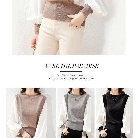
２．訂單成立數日內，您將收到繳費通知簡訊。
每筆NT$79，滿NT$599(含以上)免運費
３．收到繳費通知簡訊後14天內，點擊此簡訊中的連結，可透過四大超商／
ATM／網路銀行／等多元方式進行付款，方視為交易完成。
7-11取貨付款
※ 請注意：結帳手續完成當下不需立刻繳費，但若您需要取消訂單，請聯絡
每筆NT$79，滿NT$1,000(含以上)免運費
購買商品的店家。未經商家同意取消之訂單仍視為有效，需透過AFTEE先享
後付繳納相關費用。
付款後7-11取貨
※ 交易是否成功請以「AFTEE先享後付 」之結帳頁面顯示為準，若有關於
是否繳費成功／繳費後需取消欲退款等相關疑問，請聯繫「AFTEE先享後付
每筆NT$79，滿NT$1,000(含以上)免運費
客戶支援中心」
https://netprotections.freshdesk.com/support/home
宅配
【注意事項】
１．透過由恩沛科技股份有限公司提供之「AFTEE先享後付」服務完成之交
每筆NT$90，滿NT$1,000(含以上)免運費
易，需依本服務之必要範圍內提供個人資料，並將交易相關給付款項請求債
權轉讓予恩沛科技股份有限公司。
宅配離島
２．關於個人資料處理事宜，請瀏覽以下網址：
每筆NT$100，滿NT$1,500(含以上)免運費
https://aftee.tw/terms/#terms3
３．未成年的使用者請事先徵得法定代理人或監護人之同意方可使用
「AFTEE先享後付」，若未經同意申辦者引起之損失，本公司不負相關責
任。
４．使用「AFTEE先享後付」時，將依據個別帳號之用戶狀況，依本公司即
時審查核予不同之上限額度；若仍有額度不足之情形，本公司將視審查結果
請求用戶進行身份認證。
５．嚴禁一人註冊多個帳號或使用他人資訊註冊。若發現惡意使用之情形，
恩沛科技股份有限公司將有權停止該用戶之使用額度並採取法律行動。