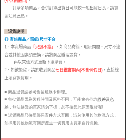
。
(
不含例假日)
訂購多項商品，合併訂單出貨日可能較一般出貨日長，請買
家注意此點。
退貨說明
◎ 寄錯商品／瑕疵/尺寸不合
本賣場商品
，如商品寄錯、瑕疵問題、尺寸不適
1．
「只退不換」
合或其他因素須更換，請將商品辦理退貨，
再以來信方式重新下單購買。
2．如欲退貨，請於收到商品
，直接線
七日鑑賞期內(不含例假日)
上填寫退貨單。
■ 商品退貨請參考售後服務卡辦理
。
■ 每批貨品因為製程時間及原料不同，可能會有些許
誤差及色
，無法接受的買家請勿下標，恕不接受此原因退貨喔!
差
■ 退貨商品只接受郵局寄件方式寄回，請勿使用其他物流方式，
如採用其他物流寄回所產生一切費用由買家自行負擔。