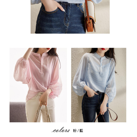
２．訂單成立數日內，您將收到繳費通知簡訊。
每筆NT$79，滿NT$599(含以上)免運費
３．收到繳費通知簡訊後14天內，點擊此簡訊中的連結，可透過四大超商／
ATM／網路銀行／等多元方式進行付款，方視為交易完成。
7-11取貨付款
※ 請注意：結帳手續完成當下不需立刻繳費，但若您需要取消訂單，請聯絡
每筆NT$79，滿NT$1,000(含以上)免運費
購買商品的店家。未經商家同意取消之訂單仍視為有效，需透過AFTEE先享
後付繳納相關費用。
付款後7-11取貨
※ 交易是否成功請以「AFTEE先享後付 」之結帳頁面顯示為準，若有關於
是否繳費成功／繳費後需取消欲退款等相關疑問，請聯繫「AFTEE先享後付
每筆NT$79，滿NT$1,000(含以上)免運費
客戶支援中心」
https://netprotections.freshdesk.com/support/home
宅配
【注意事項】
１．透過由恩沛科技股份有限公司提供之「AFTEE先享後付」服務完成之交
每筆NT$90，滿NT$1,000(含以上)免運費
易，需依本服務之必要範圍內提供個人資料，並將交易相關給付款項請求債
權轉讓予恩沛科技股份有限公司。
宅配離島
２．關於個人資料處理事宜，請瀏覽以下網址：
每筆NT$100，滿NT$1,500(含以上)免運費
https://aftee.tw/terms/#terms3
３．未成年的使用者請事先徵得法定代理人或監護人之同意方可使用
「AFTEE先享後付」，若未經同意申辦者引起之損失，本公司不負相關責
任。
４．使用「AFTEE先享後付」時，將依據個別帳號之用戶狀況，依本公司即
時審查核予不同之上限額度；若仍有額度不足之情形，本公司將視審查結果
請求用戶進行身份認證。
５．嚴禁一人註冊多個帳號或使用他人資訊註冊。若發現惡意使用之情形，
恩沛科技股份有限公司將有權停止該用戶之使用額度並採取法律行動。