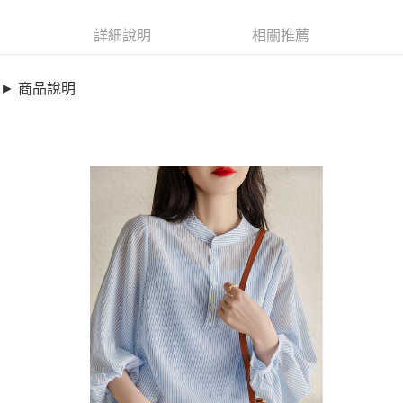
超商取貨付款
7841503
LINE Pay
詳細說明
相關推薦
商品特色
Apple Pay
加大碼襯衫-小立領輕透條紋燈籠袖上衣(S-3XL)【XSD14855】
► 商品說明
好感排扣小立領設計
街口支付
輕透條紋澎袖穿搭
悠遊付
貼心加大碼設計
全盈+PAY
銷售重點
加大碼襯衫-小立領輕透條紋燈籠袖上衣(S-3XL)【XSD14855】
AFTEE先享後付
好感排扣小立領設計
相關說明
輕透條紋澎袖穿搭
【關於「AFTEE先享後付」】
ATM付款
AFTEE先享後付是「在收到商品之後才付款」的支付方式。 讓您購物簡單
貼心加大碼設計
便利好安心！
１．簡單：不需註冊會員、不需綁卡、不需儲值。
運送方式
２．便利：只要手機號碼，簡訊認證，即可結帳。
３．安心：先確認商品／服務後，再付款。
全家取貨付款
每筆NT$79，滿NT$599(含以上)免運費
【「AFTEE先享後付」結帳流程】
１．於結帳方式選擇「AFTEE先享後付」後，將跳轉至「AFTEE先享後付」
付款後全家取貨
結帳頁面，進行簡訊認證並確認金額後，即可完成結帳。