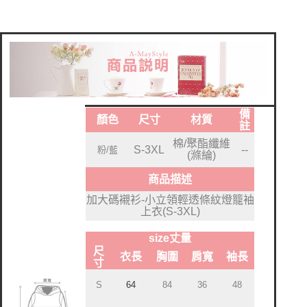
備
顏色
尺寸
材質
註
棉/聚酯纖維
S-3XL
--
粉/藍
(滌綸)
商品描述
加大碼襯衫-小立領輕透條紋燈籠袖
上衣(S-3XL)
size丈量
尺
衣長
胸圍
肩寬
袖長
寸
S
64
84
36
48