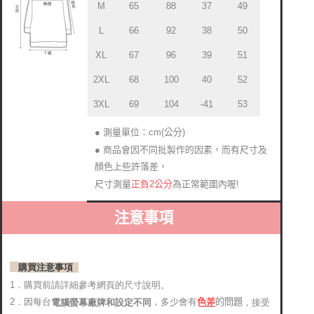
M
65
88
37
49
L
66
92
38
50
XL
67
96
39
51
2XL
68
100
40
52
3XL
69
104
-41
53
● 測量單位：cm(公分)
● 商品會因不同批製作的因素，而有尺寸及
顏色上些許落差
，
正負2公分
為正常範圍內喔!
尺寸測量
注意事項
購買注意事項
1．購買前請詳細參考網頁的尺寸說明。
2．因每台
，多少會有
的問題
電腦螢幕廠牌和設定不同
，接受
色差