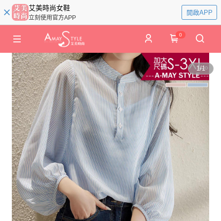
艾美時尚女鞋
開啟APP
立刻使用官方APP
0
1
/
1