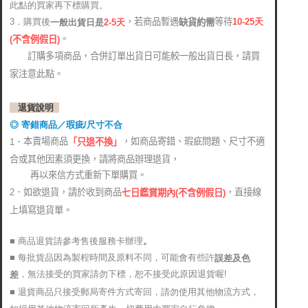
此點的買家再下標購買。
，若商品暫遇
等待
3．購買後
10-25
天
缺貨約需
2-5天
一般出貨日是
。
(
不含例假日)
訂購多項商品，合併訂單出貨日可能較一般出貨日長，請買
家注意此點。
退貨說明
◎ 寄錯商品／瑕疵/尺寸不合
本賣場商品
，如商品寄錯、瑕疵問題、尺寸不適
1．
「只退不換」
合或其他因素須更換，請將商品辦理退貨，
再以來信方式重新下單購買。
2．如欲退貨，請於收到商品
，直接線
七日鑑賞期內(不含例假日)
上填寫退貨單。
■ 商品退貨請參考售後服務卡辦理
。
■ 每批貨品因為製程時間及原料不同，可能會有些許
誤差及色
，無法接受的買家請勿下標，恕不接受此原因退貨喔!
差
■ 退貨商品只接受郵局寄件方式寄回，請勿使用其他物流方式，