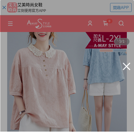
艾美時尚女鞋
開啟APP
立刻使用官方APP
0
1
/
1