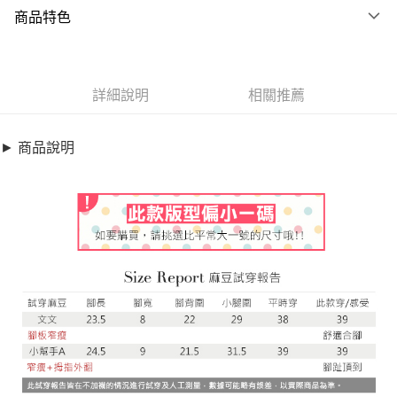
商品特色
信用卡一次付款
商品編號
超商取貨付款
8076000
LINE Pay
詳細說明
相關推薦
商品特色
Apple Pay
雨鞋-MIT可愛KITTY水鑽縷空涼鞋【XHK916122】
► 商品說明
※此款版型偏小一碼
街口支付
璀璨水鑽點綴
悠遊付
銷售重點
全盈+PAY
雨鞋-MIT可愛KITTY水鑽縷空涼鞋【XHK916122】
※此款版型偏小一碼
AFTEE先享後付
璀璨水鑽點綴
相關說明
【關於「AFTEE先享後付」】
ATM付款
AFTEE先享後付是「在收到商品之後才付款」的支付方式。 讓您購物簡單
便利好安心！
１．簡單：不需註冊會員、不需綁卡、不需儲值。
運送方式
２．便利：只要手機號碼，簡訊認證，即可結帳。
３．安心：先確認商品／服務後，再付款。
全家取貨付款