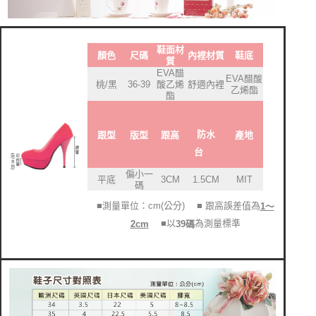
鞋面材
顏色
尺碼
內裡材質
鞋底
質
EVA醋
EVA醋酸
桃/黑
36-39
酸乙烯
舒適內裡
乙烯酯
酯
防水
產地
跟型
版型
跟高
台
偏小一
平底
3CM
1.5CM
MIT
碼
■測量單位：cm(公分)
■ 跟高誤差值為
1～
■以
為測量標準
39碼
2cm