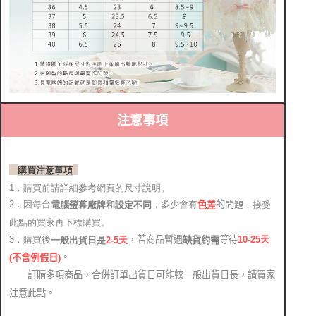
注意事項
購買注意事項
1．購買前請詳細參考網頁的尺寸說明。
2．因每台
，多少會有
的問題
電腦螢幕廠牌和設定不同
，接受
色差
此點的買家再下標購買。
，若商品暫遇
等待
3．購買後
10-25
天
缺貨約需
2-5天
一般出貨日是
。
(
不含例假日)
訂購多項商品，合併訂單出貨日可能較一般出貨日長，請買家
注意此點。