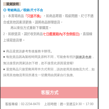
退貨說明
◎ 寄錯商品／瑕疵/尺寸不合
本賣場商品
，如商品寄錯、瑕疵問題、尺寸不適
1．
「只退不換」
合或其他因素須更換，請將商品辦理退貨，
再以來信方式重新下單購買。
2．如欲退貨，請於收到商品
，直接線
七日鑑賞期內(不含例假日)
上填寫退貨單。
■ 商品退貨請參考售後服務卡辦理
。
■ 每批貨品因為製程時間及原料不同，可能會有些許
，
誤差及色差
無法接受的買家請勿下標，恕不接受此原因退貨喔!
■ 退貨商品只接受郵局寄件方式寄回，請勿使用其他物流方式，如
採用其他物流寄回所產生一切費用由買家自行負擔。
客服方式
客服專線：02-2234-8470 上班時間：週一至週五9:30 ~ 17:00