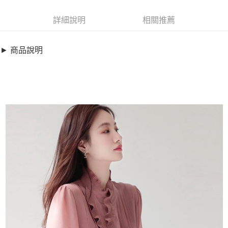
超商取貨付款
8641860
LINE Pay
詳細說明
相關推薦
商品特色
Apple Pay
加大碼上衣-精緻荷葉領仿真絲襯衫(M-2XL)【XSD14450】
► 商品說明
典雅唯美風格
街口支付
輕盈微透感沙袖
悠遊付
仿真絲雪紡面料
貼心加大碼設計
全盈+PAY
銷售重點
AFTEE先享後付
加大碼上衣-精緻荷葉領仿真絲襯衫(M-2XL)【XSD14450】
相關說明
典雅唯美風格
【關於「AFTEE先享後付」】
ATM付款
AFTEE先享後付是「在收到商品之後才付款」的支付方式。 讓您購物簡單
輕盈微透感沙袖
便利好安心！
仿真絲雪紡面料
１．簡單：不需註冊會員、不需綁卡、不需儲值。
運送方式
２．便利：只要手機號碼，簡訊認證，即可結帳。
貼心加大碼設計
３．安心：先確認商品／服務後，再付款。
全家取貨付款
每筆NT$79，滿NT$599(含以上)免運費
【「AFTEE先享後付」結帳流程】
１．於結帳方式選擇「AFTEE先享後付」後，將跳轉至「AFTEE先享後付」
付款後全家取貨
結帳頁面，進行簡訊認證並確認金額後，即可完成結帳。