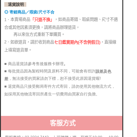
退貨說明
◎ 寄錯商品／瑕疵/尺寸不合
本賣場商品
，如商品寄錯、瑕疵問題、尺寸不適
1．
「只退不換」
合或其他因素須更換，請將商品辦理退貨，
再以來信方式重新下單購買。
2．如欲退貨，請於收到商品
，直接線
七日鑑賞期內(不含例假日)
上填寫退貨單。
■ 商品退貨請參考售後服務卡辦理
。
■ 每批貨品因為製程時間及原料不同，可能會有些許
誤差及色
，無法接受的買家請勿下標，恕不接受此原因退貨喔!
差
■ 退貨商品只接受郵局寄件方式寄回，請勿使用其他物流方式，
如採用其他物流寄回所產生一切費用由買家自行負擔。
客服方式