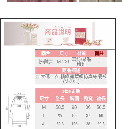
顏色
尺寸
材質
備註
雪紡/聚酯
粉/藏青
M-2XL
--
纖維
商品描述
加大碼上衣-精緻荷葉領仿真絲襯衫
(M-2XL)
size丈量
尺寸
全長
胸圍
肩寬
袖長
M
58.5
98
36
58.5
L
102
37
59
59
59.5
106
XL
38
59.5