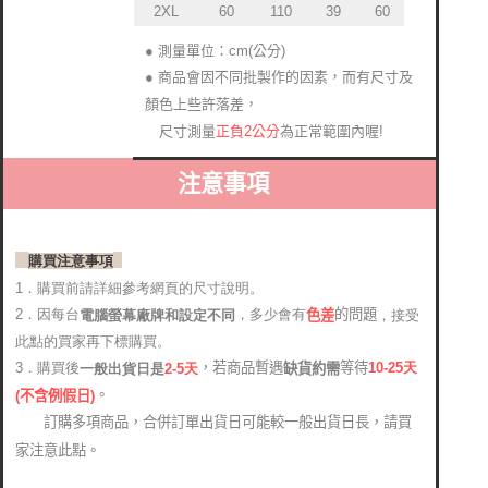
60
2XL
110
39
60
● 測量單位：cm(公分)
● 商品會因不同批製作的因素，而有尺寸及
顏色上些許落差
，
正負2公分
為正常範圍內喔!
尺寸測量
注意事項
購買注意事項
1．購買前請詳細參考網頁的尺寸說明。
2．因每台
，多少會有
的問題
電腦螢幕廠牌和設定不同
，接受
色差
此點的買家再下標購買。
，若商品暫遇
等待
3．購買後
10-25
天
缺貨約需
2-5天
一般出貨日是
。
(
不含例假日)
訂購多項商品，合併訂單出貨日可能較一般出貨日長，請買
家注意此點。