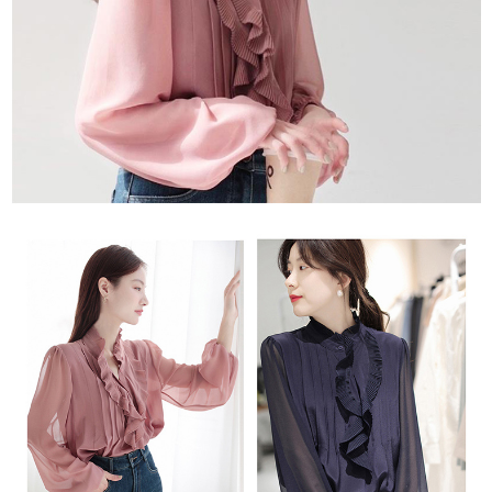
２．訂單成立數日內，您將收到繳費通知簡訊。
每筆NT$79，滿NT$599(含以上)免運費
３．收到繳費通知簡訊後14天內，點擊此簡訊中的連結，可透過四大超商／
ATM／網路銀行／等多元方式進行付款，方視為交易完成。
7-11取貨付款
※ 請注意：結帳手續完成當下不需立刻繳費，但若您需要取消訂單，請聯絡
每筆NT$79，滿NT$1,000(含以上)免運費
購買商品的店家。未經商家同意取消之訂單仍視為有效，需透過AFTEE先享
後付繳納相關費用。
付款後7-11取貨
※ 交易是否成功請以「AFTEE先享後付 」之結帳頁面顯示為準，若有關於
是否繳費成功／繳費後需取消欲退款等相關疑問，請聯繫「AFTEE先享後付
每筆NT$79，滿NT$1,000(含以上)免運費
客戶支援中心」
https://netprotections.freshdesk.com/support/home
宅配
【注意事項】
１．透過由恩沛科技股份有限公司提供之「AFTEE先享後付」服務完成之交
每筆NT$90，滿NT$1,000(含以上)免運費
易，需依本服務之必要範圍內提供個人資料，並將交易相關給付款項請求債
權轉讓予恩沛科技股份有限公司。
宅配離島
２．關於個人資料處理事宜，請瀏覽以下網址：
每筆NT$100，滿NT$1,500(含以上)免運費
https://aftee.tw/terms/#terms3
３．未成年的使用者請事先徵得法定代理人或監護人之同意方可使用
「AFTEE先享後付」，若未經同意申辦者引起之損失，本公司不負相關責
任。
４．使用「AFTEE先享後付」時，將依據個別帳號之用戶狀況，依本公司即
時審查核予不同之上限額度；若仍有額度不足之情形，本公司將視審查結果
請求用戶進行身份認證。
５．嚴禁一人註冊多個帳號或使用他人資訊註冊。若發現惡意使用之情形，
恩沛科技股份有限公司將有權停止該用戶之使用額度並採取法律行動。