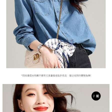
２．訂單成立數日內，您將收到繳費通知簡訊。
每筆NT$79，滿NT$599(含以上)免運費
３．收到繳費通知簡訊後14天內，點擊此簡訊中的連結，可透過四大超商／
ATM／網路銀行／等多元方式進行付款，方視為交易完成。
7-11取貨付款
※ 請注意：結帳手續完成當下不需立刻繳費，但若您需要取消訂單，請聯絡
每筆NT$79，滿NT$1,000(含以上)免運費
購買商品的店家。未經商家同意取消之訂單仍視為有效，需透過AFTEE先享
後付繳納相關費用。
付款後7-11取貨
※ 交易是否成功請以「AFTEE先享後付 」之結帳頁面顯示為準，若有關於
是否繳費成功／繳費後需取消欲退款等相關疑問，請聯繫「AFTEE先享後付
每筆NT$79，滿NT$1,000(含以上)免運費
客戶支援中心」
https://netprotections.freshdesk.com/support/home
宅配
【注意事項】
１．透過由恩沛科技股份有限公司提供之「AFTEE先享後付」服務完成之交
每筆NT$90，滿NT$1,000(含以上)免運費
易，需依本服務之必要範圍內提供個人資料，並將交易相關給付款項請求債
權轉讓予恩沛科技股份有限公司。
宅配離島
２．關於個人資料處理事宜，請瀏覽以下網址：
每筆NT$100，滿NT$1,500(含以上)免運費
https://aftee.tw/terms/#terms3
３．未成年的使用者請事先徵得法定代理人或監護人之同意方可使用
「AFTEE先享後付」，若未經同意申辦者引起之損失，本公司不負相關責
任。
４．使用「AFTEE先享後付」時，將依據個別帳號之用戶狀況，依本公司即
時審查核予不同之上限額度；若仍有額度不足之情形，本公司將視審查結果
請求用戶進行身份認證。
５．嚴禁一人註冊多個帳號或使用他人資訊註冊。若發現惡意使用之情形，
恩沛科技股份有限公司將有權停止該用戶之使用額度並採取法律行動。