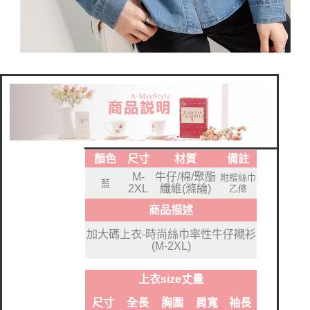
顏色
尺寸
材質
備註
M-
牛仔/棉/聚酯
附贈絲巾
藍
2XL
纖維(滌綸)
乙條
商品描述
加大碼上衣-時尚絲巾率性牛仔襯衫
(M-2XL)
上衣size丈量
尺寸
全長
胸圍
肩寬
袖長