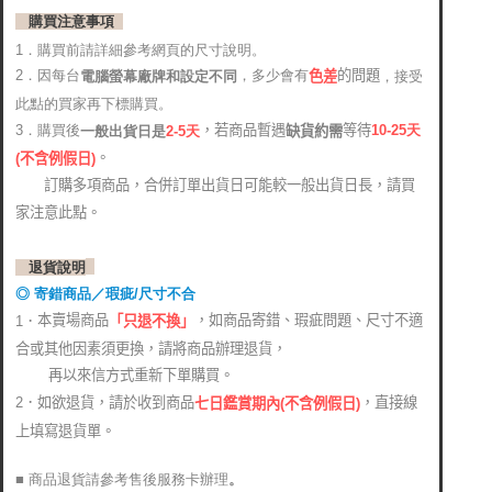
購買注意事項
1．購買前請詳細參考網頁的尺寸說明。
2．因每台
，多少會有
的問題
電腦螢幕廠牌和設定不同
，接受
色差
此點的買家再下標購買。
，若商品暫遇
等待
3．購買後
10-25
天
缺貨約需
2-5天
一般出貨日是
。
(
不含例假日)
訂購多項商品，合併訂單出貨日可能較一般出貨日長，請買
家注意此點。
退貨說明
◎ 寄錯商品／瑕疵/尺寸不合
本賣場商品
，如商品寄錯、瑕疵問題、尺寸不適
1．
「只退不換」
合或其他因素須更換，請將商品辦理退貨，
再以來信方式重新下單購買。
2．如欲退貨，請於收到商品
，直接線
七日鑑賞期內(不含例假日)
上填寫退貨單。
■ 商品退貨請參考售後服務卡辦理
。