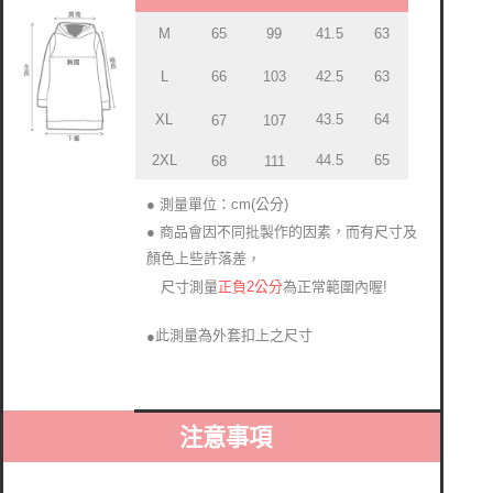
M
65
99
41.5
63
L
66
103
42.5
63
43.5
64
XL
67
107
44.5
65
2XL
68
111
● 測量單位：cm(公分)
● 商品會因不同批製作的因素，而有尺寸及
顏色上些許落差
，
正負2公分
為正常範圍內喔!
尺寸測量
此測量為外套扣上之尺寸
●
注意事項