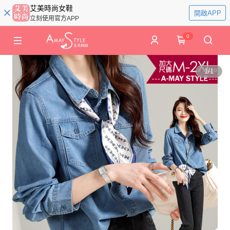
艾美時尚女鞋
開啟APP
立刻使用官方APP
0
1
/
1