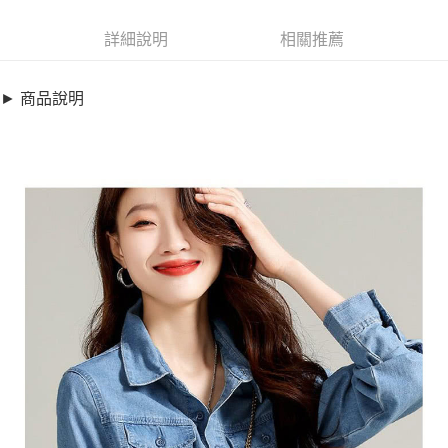
超商取貨付款
8751919
LINE Pay
詳細說明
相關推薦
商品特色
Apple Pay
加大碼上衣-時尚絲巾率性牛仔襯衫(M-2XL)【XL328463】
► 商品說明
顯瘦休閒慵懶風
街口支付
雙口袋/修飾圓弧下擺
悠遊付
*附贈絲巾一條
全盈+PAY
銷售重點
加大碼上衣-時尚絲巾率性牛仔襯衫(M-2XL)【XL328463】
AFTEE先享後付
顯瘦休閒慵懶風
相關說明
雙口袋/修飾圓弧下擺
【關於「AFTEE先享後付」】
ATM付款
AFTEE先享後付是「在收到商品之後才付款」的支付方式。 讓您購物簡單
*附贈絲巾一條
便利好安心！
１．簡單：不需註冊會員、不需綁卡、不需儲值。
運送方式
２．便利：只要手機號碼，簡訊認證，即可結帳。
３．安心：先確認商品／服務後，再付款。
全家取貨付款
每筆NT$79，滿NT$599(含以上)免運費
【「AFTEE先享後付」結帳流程】
１．於結帳方式選擇「AFTEE先享後付」後，將跳轉至「AFTEE先享後付」
付款後全家取貨
結帳頁面，進行簡訊認證並確認金額後，即可完成結帳。