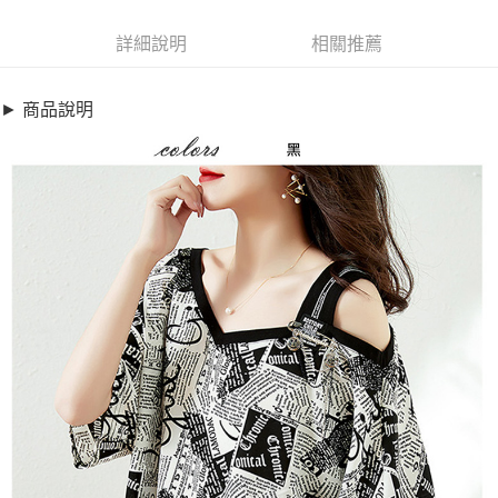
超商取貨付款
8816725
LINE Pay
詳細說明
相關推薦
商品特色
Apple Pay
T恤 印花寬鬆落肩袖不對稱上衣(M-4XL)【XAM778645】
► 商品說明
不對稱肩帶設計
街口支付
率性寬鬆舒適感
悠遊付
字母印花強烈視覺設計
全盈+PAY
銷售重點
T恤 印花寬鬆落肩袖不對稱上衣(M-4XL)【XAM778645】
AFTEE先享後付
不對稱肩帶設計
相關說明
率性寬鬆舒適感
【關於「AFTEE先享後付」】
ATM付款
AFTEE先享後付是「在收到商品之後才付款」的支付方式。 讓您購物簡單
字母印花強烈視覺設計
便利好安心！
１．簡單：不需註冊會員、不需綁卡、不需儲值。
運送方式
２．便利：只要手機號碼，簡訊認證，即可結帳。
３．安心：先確認商品／服務後，再付款。
全家取貨付款
每筆NT$79，滿NT$599(含以上)免運費
【「AFTEE先享後付」結帳流程】
１．於結帳方式選擇「AFTEE先享後付」後，將跳轉至「AFTEE先享後付」
付款後全家取貨
結帳頁面，進行簡訊認證並確認金額後，即可完成結帳。