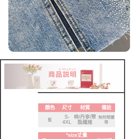
顏色
尺寸
材質
備註
S
-
棉/丹寧/聚
無附贈腰
藍
4XL
酯纖維
帶
*size丈量