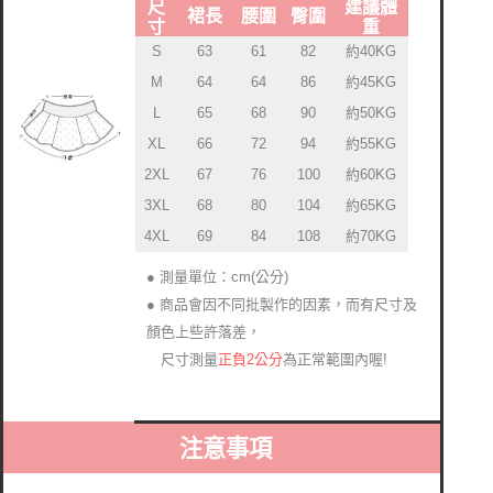
尺
建議體
裙長
腰圍
臀圍
寸
重
S
63
61
82
約40KG
M
64
64
86
約45KG
L
65
68
90
約50KG
XL
66
72
94
約55KG
2XL
67
76
100
約60KG
3XL
68
80
104
約65KG
4XL
69
84
108
約70KG
● 測量單位：cm(公分)
● 商品會因不同批製作的因素，而有尺寸及
顏色上些許落差
，
正負2公分
為正常範圍內喔!
尺寸測量
注意事項