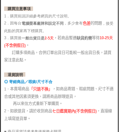
購買注意事項
1．購買前請詳細參考網頁的尺寸說明。
2．因每台
，多少會有
的問題
電腦螢幕廠牌和設定不同
，接受
色差
此點的買家再下標購買。
，若商品暫遇
等待
3．購買後
10-25
天
缺貨約需
2-5天
一般出貨日是
。
(
不含例假日)
訂購多項商品，合併訂單出貨日可能較一般出貨日長，請買
家注意此點。
退貨說明
◎ 寄錯商品／瑕疵/尺寸不合
本賣場商品
，如商品寄錯、瑕疵問題、尺寸不適
1．
「只退不換」
合或其他因素須更換，請將商品辦理退貨，
再以來信方式重新下單購買。
2．如欲退貨，請於收到商品
，直接線
七日鑑賞期內(不含例假日)
上填寫退貨單。
■ 商品退貨請參考售後服務卡辦理
。