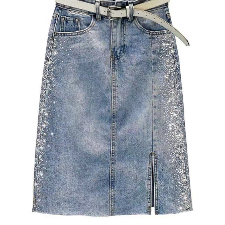
２．訂單成立數日內，您將收到繳費通知簡訊。
每筆NT$79，滿NT$599(含以上)免運費
３．收到繳費通知簡訊後14天內，點擊此簡訊中的連結，可透過四大超商／
ATM／網路銀行／等多元方式進行付款，方視為交易完成。
7-11取貨付款
※ 請注意：結帳手續完成當下不需立刻繳費，但若您需要取消訂單，請聯絡
每筆NT$79，滿NT$1,000(含以上)免運費
購買商品的店家。未經商家同意取消之訂單仍視為有效，需透過AFTEE先享
後付繳納相關費用。
付款後7-11取貨
※ 交易是否成功請以「AFTEE先享後付 」之結帳頁面顯示為準，若有關於
是否繳費成功／繳費後需取消欲退款等相關疑問，請聯繫「AFTEE先享後付
每筆NT$79，滿NT$1,000(含以上)免運費
客戶支援中心」
https://netprotections.freshdesk.com/support/home
宅配
【注意事項】
１．透過由恩沛科技股份有限公司提供之「AFTEE先享後付」服務完成之交
每筆NT$90，滿NT$1,000(含以上)免運費
易，需依本服務之必要範圍內提供個人資料，並將交易相關給付款項請求債
權轉讓予恩沛科技股份有限公司。
宅配離島
２．關於個人資料處理事宜，請瀏覽以下網址：
每筆NT$100，滿NT$1,500(含以上)免運費
https://aftee.tw/terms/#terms3
３．未成年的使用者請事先徵得法定代理人或監護人之同意方可使用
「AFTEE先享後付」，若未經同意申辦者引起之損失，本公司不負相關責
任。
４．使用「AFTEE先享後付」時，將依據個別帳號之用戶狀況，依本公司即
時審查核予不同之上限額度；若仍有額度不足之情形，本公司將視審查結果
請求用戶進行身份認證。
５．嚴禁一人註冊多個帳號或使用他人資訊註冊。若發現惡意使用之情形，
恩沛科技股份有限公司將有權停止該用戶之使用額度並採取法律行動。