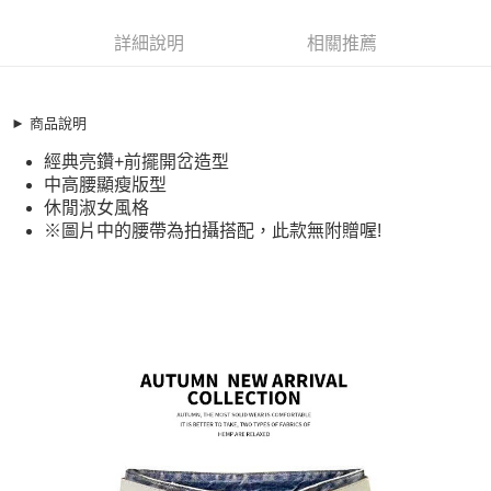
超商取貨付款
8860690
LINE Pay
詳細說明
相關推薦
商品特色
Apple Pay
加大碼半身裙 璀璨燙鑽中長牛仔裙(S-4XL)【XC062359】
經典亮鑽+前擺開岔造型
街口支付
► 商品說明
中高腰顯瘦版型
經典亮鑽+前擺開岔造型
悠遊付
休閒淑女風格
中高腰顯瘦版型
※圖片中的腰帶為拍攝搭配，此款無附贈喔!
全盈+PAY
休閒淑女風格
※圖片中的腰帶為拍攝搭配，此款無附贈喔!
銷售重點
AFTEE先享後付
加大碼半身裙 璀璨燙鑽中長牛仔裙(S-4XL)【XC062359】
相關說明
經典亮鑽+前擺開岔造型
【關於「AFTEE先享後付」】
ATM付款
AFTEE先享後付是「在收到商品之後才付款」的支付方式。 讓您購物簡單
中高腰顯瘦版型
便利好安心！
休閒淑女風格
１．簡單：不需註冊會員、不需綁卡、不需儲值。
運送方式
２．便利：只要手機號碼，簡訊認證，即可結帳。
※圖片中的腰帶為拍攝搭配，此款無附贈喔!
３．安心：先確認商品／服務後，再付款。
全家取貨付款
每筆NT$79，滿NT$599(含以上)免運費
【「AFTEE先享後付」結帳流程】
１．於結帳方式選擇「AFTEE先享後付」後，將跳轉至「AFTEE先享後付」
付款後全家取貨
結帳頁面，進行簡訊認證並確認金額後，即可完成結帳。