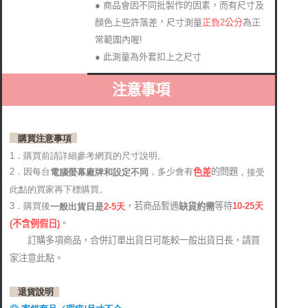
● 商品會因不同批製作的因素，而有尺寸及
，
顏色上些許落差
正負2公分
為正
尺寸測量
常範圍內喔!
● 此測量為外套扣上之尺寸
注意事項
購買注意事項
1．購買前請詳細參考網頁的尺寸說明。
2．因每台
，多少會有
的問題
電腦螢幕廠牌和設定不同
，接受
色差
此點的買家再下標購買。
，若商品暫遇
等待
3．購買後
10-25
天
缺貨約需
2-5天
一般出貨日是
。
(
不含例假日)
訂購多項商品，合併訂單出貨日可能較一般出貨日長，請買
家注意此點。
退貨說明