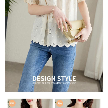
２．訂單成立數日內，您將收到繳費通知簡訊。
每筆NT$79，滿NT$599(含以上)免運費
３．收到繳費通知簡訊後14天內，點擊此簡訊中的連結，可透過四大超商／
ATM／網路銀行／等多元方式進行付款，方視為交易完成。
7-11取貨付款
※ 請注意：結帳手續完成當下不需立刻繳費，但若您需要取消訂單，請聯絡
每筆NT$79，滿NT$1,000(含以上)免運費
購買商品的店家。未經商家同意取消之訂單仍視為有效，需透過AFTEE先享
後付繳納相關費用。
付款後7-11取貨
※ 交易是否成功請以「AFTEE先享後付 」之結帳頁面顯示為準，若有關於
是否繳費成功／繳費後需取消欲退款等相關疑問，請聯繫「AFTEE先享後付
每筆NT$79，滿NT$1,000(含以上)免運費
客戶支援中心」
https://netprotections.freshdesk.com/support/home
宅配
【注意事項】
１．透過由恩沛科技股份有限公司提供之「AFTEE先享後付」服務完成之交
每筆NT$90，滿NT$1,000(含以上)免運費
易，需依本服務之必要範圍內提供個人資料，並將交易相關給付款項請求債
權轉讓予恩沛科技股份有限公司。
宅配離島
２．關於個人資料處理事宜，請瀏覽以下網址：
每筆NT$100，滿NT$1,500(含以上)免運費
https://aftee.tw/terms/#terms3
３．未成年的使用者請事先徵得法定代理人或監護人之同意方可使用
「AFTEE先享後付」，若未經同意申辦者引起之損失，本公司不負相關責
任。
４．使用「AFTEE先享後付」時，將依據個別帳號之用戶狀況，依本公司即
時審查核予不同之上限額度；若仍有額度不足之情形，本公司將視審查結果
請求用戶進行身份認證。
５．嚴禁一人註冊多個帳號或使用他人資訊註冊。若發現惡意使用之情形，
恩沛科技股份有限公司將有權停止該用戶之使用額度並採取法律行動。