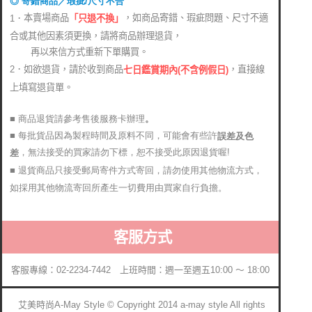
◎ 寄錯商品／瑕疵/尺寸不合
本賣場商品
，如商品寄錯、瑕疵問題、尺寸不適
1．
「只退不換」
合或其他因素須更換，請將商品辦理退貨，
再以來信方式重新下單購買。
2．如欲退貨，請於收到商品
，直接線
七日鑑賞期內(不含例假日)
上填寫退貨單。
■ 商品退貨請參考售後服務卡辦理
。
■ 每批貨品因為製程時間及原料不同，可能會有些許
誤差及色
，無法接受的買家請勿下標，恕不接受此原因退貨喔!
差
■ 退貨商品只接受郵局寄件方式寄回，請勿使用其他物流方式，
如採用其他物流寄回所產生一切費用由買家自行負擔。
客服方式
客服專線：02-2234-7442 上班時間：週一至週五10:00 ～ 18:00
艾美時尚A-May Style © Copyright 2014 a-may style All rights