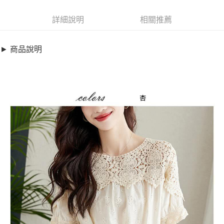
超商取貨付款
8878720
LINE Pay
詳細說明
相關推薦
商品特色
Apple Pay
加大碼上衣-優雅荷葉領繡花蕾絲衫(M-2XL)【XMI248850】
► 商品說明
優雅蕾絲輕休閒穿搭
街口支付
花邊下擺設計
悠遊付
貼心加大碼
全盈+PAY
銷售重點
加大碼上衣-優雅荷葉領繡花蕾絲衫(M-2XL)【XMI248850】
AFTEE先享後付
優雅蕾絲輕休閒穿搭
相關說明
花邊下擺設計
【關於「AFTEE先享後付」】
ATM付款
AFTEE先享後付是「在收到商品之後才付款」的支付方式。 讓您購物簡單
貼心加大碼
便利好安心！
１．簡單：不需註冊會員、不需綁卡、不需儲值。
運送方式
２．便利：只要手機號碼，簡訊認證，即可結帳。
３．安心：先確認商品／服務後，再付款。
全家取貨付款
每筆NT$79，滿NT$599(含以上)免運費
【「AFTEE先享後付」結帳流程】
１．於結帳方式選擇「AFTEE先享後付」後，將跳轉至「AFTEE先享後付」
付款後全家取貨
結帳頁面，進行簡訊認證並確認金額後，即可完成結帳。