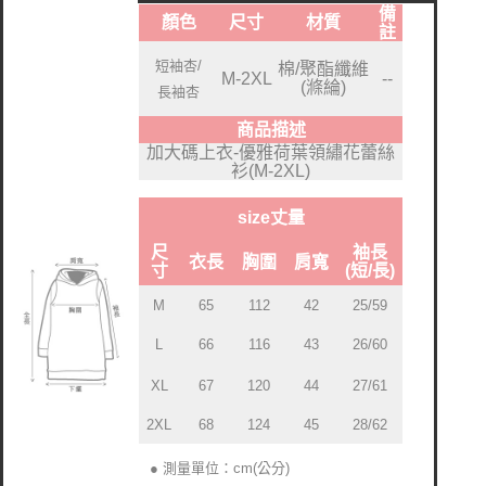
備
顏色
尺寸
材質
註
短袖杏/
棉/聚酯纖維
M-2XL
--
(滌綸)
長袖杏
商品描述
加大碼上衣-優雅荷葉領繡花蕾絲
衫(M-2XL)
size丈量
尺
袖長
衣長
胸圍
肩寬
寸
(短/長)
M
65
112
42
25/59
L
66
116
43
26/60
XL
67
120
44
27/61
2XL
68
124
45
28/62
● 測量單位：cm(公分)