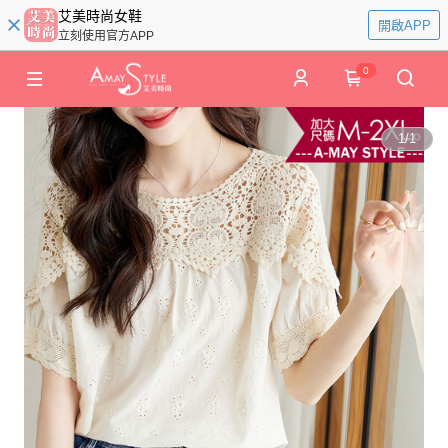
艾美時尚女鞋
開啟APP
立刻使用官方APP
0
1
/
1