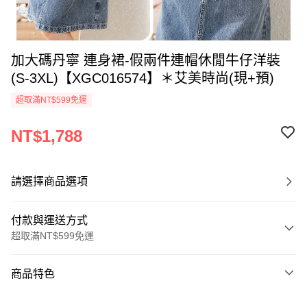
加大碼丹寧 連身裙-假兩件連帽休閒牛仔洋裝
(S-3XL)【XGC016574】＊艾美時尚(現+預)
超取滿NT$599免運
NT$1,788
請選擇商品選項
付款與運送方式
超取滿NT$599免運
付款方式
商品特色
信用卡一次付款
商品編號