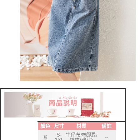
顏色
尺寸
材質
備註
S-
牛仔布/棉聚酯
--
藍
3XL
纖維(滌綸)