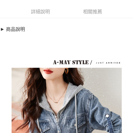
超商取貨付款
8898803
LINE Pay
詳細說明
相關推薦
商品特色
Apple Pay
加大碼丹寧 連身裙-假兩件連帽休閒牛仔洋裝(S-3XL)
► 商品說明
【XGC016574】
街口支付
連帽+假兩件拼接風格
悠遊付
舒適含棉牛仔面料
加大碼/抽繩顯瘦設計
全盈+PAY
銷售重點
AFTEE先享後付
加大碼丹寧 連身裙-假兩件連帽休閒牛仔洋裝(S-3XL)
相關說明
【XGC016574】
【關於「AFTEE先享後付」】
ATM付款
AFTEE先享後付是「在收到商品之後才付款」的支付方式。 讓您購物簡單
連帽+假兩件拼接風格
便利好安心！
舒適含棉牛仔面料
１．簡單：不需註冊會員、不需綁卡、不需儲值。
運送方式
２．便利：只要手機號碼，簡訊認證，即可結帳。
加大碼/抽繩顯瘦設計
３．安心：先確認商品／服務後，再付款。
全家取貨付款
每筆NT$79，滿NT$599(含以上)免運費
【「AFTEE先享後付」結帳流程】
１．於結帳方式選擇「AFTEE先享後付」後，將跳轉至「AFTEE先享後付」
付款後全家取貨
結帳頁面，進行簡訊認證並確認金額後，即可完成結帳。