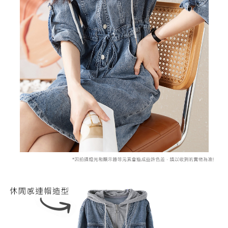
２．訂單成立數日內，您將收到繳費通知簡訊。
每筆NT$79，滿NT$599(含以上)免運費
３．收到繳費通知簡訊後14天內，點擊此簡訊中的連結，可透過四大超商／
ATM／網路銀行／等多元方式進行付款，方視為交易完成。
7-11取貨付款
※ 請注意：結帳手續完成當下不需立刻繳費，但若您需要取消訂單，請聯絡
每筆NT$79，滿NT$1,000(含以上)免運費
購買商品的店家。未經商家同意取消之訂單仍視為有效，需透過AFTEE先享
後付繳納相關費用。
付款後7-11取貨
※ 交易是否成功請以「AFTEE先享後付 」之結帳頁面顯示為準，若有關於
是否繳費成功／繳費後需取消欲退款等相關疑問，請聯繫「AFTEE先享後付
每筆NT$79，滿NT$1,000(含以上)免運費
客戶支援中心」
https://netprotections.freshdesk.com/support/home
宅配
【注意事項】
１．透過由恩沛科技股份有限公司提供之「AFTEE先享後付」服務完成之交
每筆NT$90，滿NT$1,000(含以上)免運費
易，需依本服務之必要範圍內提供個人資料，並將交易相關給付款項請求債
權轉讓予恩沛科技股份有限公司。
宅配離島
２．關於個人資料處理事宜，請瀏覽以下網址：
每筆NT$100，滿NT$1,500(含以上)免運費
https://aftee.tw/terms/#terms3
３．未成年的使用者請事先徵得法定代理人或監護人之同意方可使用
「AFTEE先享後付」，若未經同意申辦者引起之損失，本公司不負相關責
任。
４．使用「AFTEE先享後付」時，將依據個別帳號之用戶狀況，依本公司即
時審查核予不同之上限額度；若仍有額度不足之情形，本公司將視審查結果
請求用戶進行身份認證。
５．嚴禁一人註冊多個帳號或使用他人資訊註冊。若發現惡意使用之情形，
恩沛科技股份有限公司將有權停止該用戶之使用額度並採取法律行動。