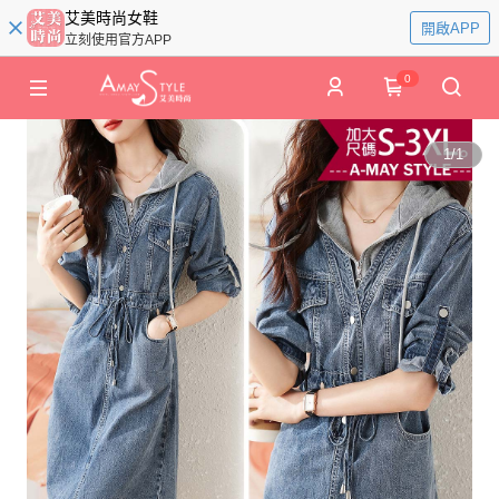
艾美時尚女鞋
開啟APP
立刻使用官方APP
0
1
/
1