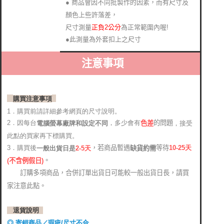
● 商品會因不同批製作的因素，而有尺寸及
顏色上些許落差，
尺寸測量
正負2公分
為正常範圍內喔!
●此測量為外套扣上之尺寸
注意事項
購買注意事項
1．購買前請詳細參考網頁的尺寸說明。
2．因每台
，多少會有
的問題
電腦螢幕廠牌和設定不同
，接受
色差
此點的買家再下標購買。
，若商品暫遇
等待
3．購買後
10-25
天
缺貨約需
2-5天
一般出貨日是
。
(
不含例假日)
訂購多項商品，合併訂單出貨日可能較一般出貨日長，請買
家注意此點。
退貨說明
◎ 寄錯商品／瑕疵/尺寸不合