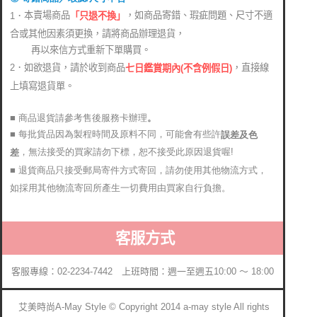
本賣場商品
，如商品寄錯、瑕疵問題、尺寸不適
1．
「只退不換」
合或其他因素須更換，請將商品辦理退貨，
再以來信方式重新下單購買。
2．如欲退貨，請於收到商品
，直接線
七日鑑賞期內(不含例假日)
上填寫退貨單。
■ 商品退貨請參考售後服務卡辦理
。
■ 每批貨品因為製程時間及原料不同，可能會有些許
誤差及色
，無法接受的買家請勿下標，恕不接受此原因退貨喔!
差
■ 退貨商品只接受郵局寄件方式寄回，請勿使用其他物流方式，
如採用其他物流寄回所產生一切費用由買家自行負擔。
客服方式
客服專線：02-2234-7442 上班時間：週一至週五10:00 ～ 18:00
艾美時尚A-May Style © Copyright 2014 a-may style All rights