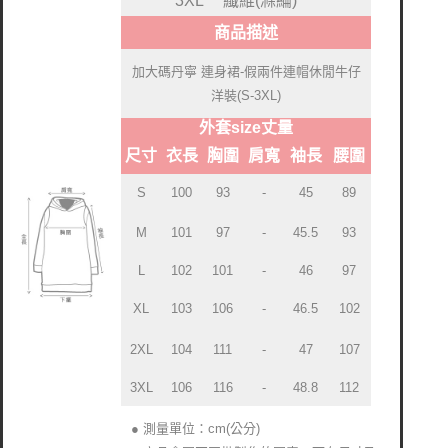
商品描述
加大碼丹寧 連身裙-假兩件連帽休閒牛仔
洋裝(S-3XL)
外套size丈量
尺寸
衣長
胸圍
肩寬
袖長
腰圍
S
100
93
-
45
89
M
101
97
-
45.5
93
L
102
101
-
46
97
XL
103
106
-
46.5
102
2XL
104
111
-
47
107
3XL
106
116
-
48.8
112
● 測量單位：cm(公分)