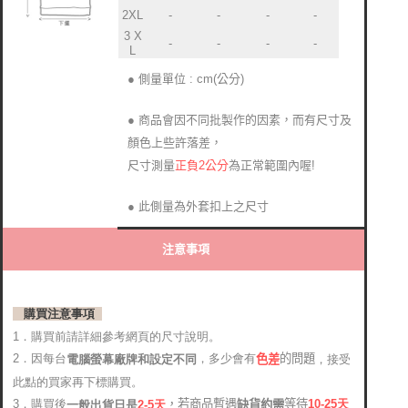
2XL
-
-
-
-
3 X
-
-
-
-
L
● 側量單位 : cm(公分)
● 商品會因不同批製作的因素，而有尺寸及
顏色上些許落差
，
正負2公分
為正常範圍內喔!
尺寸測量
● 此側量為外套扣上之尺寸
注意事項
購買注意事項
1．購買前請詳細參考網頁的尺寸說明。
2．因每台
，多少會有
的問題
電腦螢幕廠牌和設定不同
，接受
色差
此點的買家再下標購買。
，若商品暫遇
等待
3．購買後
10-25
天
缺貨約需
2-5天
一般出貨日是