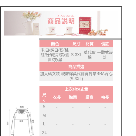
顏色
尺寸
材質
備註
乳白/純白/粉/桃
莫代爾
一體式設
紅/綠/藏青/紫/酒
S-3XL
棉
計
紅/灰/黑
商品描述
加大碼女裝-親膚棉莫代爾寬肩帶BRA背心
(S-3XL)
上衣size丈量
尺
衣長
胸圍
肩寬
袖長
寸
S
-
-
-
-
-
M
-
-
-
-
L
-
-
-
XL
-
-
-
-