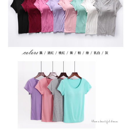
２．訂單成立數日內，您將收到繳費通知簡訊。
每筆NT$79，滿NT$599(含以上)免運費
３．收到繳費通知簡訊後14天內，點擊此簡訊中的連結，可透過四大超商／
ATM／網路銀行／等多元方式進行付款，方視為交易完成。
7-11取貨付款
※ 請注意：結帳手續完成當下不需立刻繳費，但若您需要取消訂單，請聯絡
每筆NT$79，滿NT$1,000(含以上)免運費
購買商品的店家。未經商家同意取消之訂單仍視為有效，需透過AFTEE先享
後付繳納相關費用。
付款後7-11取貨
※ 交易是否成功請以「AFTEE先享後付 」之結帳頁面顯示為準，若有關於
是否繳費成功／繳費後需取消欲退款等相關疑問，請聯繫「AFTEE先享後付
每筆NT$79，滿NT$1,000(含以上)免運費
客戶支援中心」
https://netprotections.freshdesk.com/support/home
宅配
【注意事項】
１．透過由恩沛科技股份有限公司提供之「AFTEE先享後付」服務完成之交
每筆NT$90，滿NT$1,000(含以上)免運費
易，需依本服務之必要範圍內提供個人資料，並將交易相關給付款項請求債
權轉讓予恩沛科技股份有限公司。
宅配離島
２．關於個人資料處理事宜，請瀏覽以下網址：
每筆NT$100，滿NT$1,500(含以上)免運費
https://aftee.tw/terms/#terms3
３．未成年的使用者請事先徵得法定代理人或監護人之同意方可使用
「AFTEE先享後付」，若未經同意申辦者引起之損失，本公司不負相關責
任。
４．使用「AFTEE先享後付」時，將依據個別帳號之用戶狀況，依本公司即
時審查核予不同之上限額度；若仍有額度不足之情形，本公司將視審查結果
請求用戶進行身份認證。
５．嚴禁一人註冊多個帳號或使用他人資訊註冊。若發現惡意使用之情形，
恩沛科技股份有限公司將有權停止該用戶之使用額度並採取法律行動。