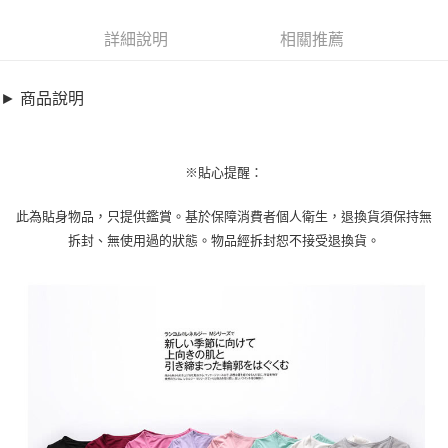
超商取貨付款
8922795
LINE Pay
詳細說明
相關推薦
商品特色
Apple Pay
加大碼上衣-親膚棉莫代爾一件式BRAT恤(S-3XL)【XBC01319】
► 商品說明
好感莫代爾BAR系列
街口支付
T恤式舒適親膚棉材質
悠遊付
加大碼/一體式BAR設計
※貼心提醒：
全盈+PAY
銷售重點
此為貼身物品，只提供鑑賞。基於保障消費者個人衛生，退換貨須保持無
加大碼上衣-親膚棉莫代爾一件式BRAT恤(S-3XL)【XBC01319】
AFTEE先享後付
拆封、無使用過的狀態。物品經拆封恕不接受退換貨。
好感莫代爾BAR系列
相關說明
T恤式舒適親膚棉材質
【關於「AFTEE先享後付」】
ATM付款
AFTEE先享後付是「在收到商品之後才付款」的支付方式。 讓您購物簡單
加大碼/一體式BAR設計
便利好安心！
１．簡單：不需註冊會員、不需綁卡、不需儲值。
運送方式
２．便利：只要手機號碼，簡訊認證，即可結帳。
３．安心：先確認商品／服務後，再付款。
全家取貨付款
每筆NT$79，滿NT$599(含以上)免運費
【「AFTEE先享後付」結帳流程】
１．於結帳方式選擇「AFTEE先享後付」後，將跳轉至「AFTEE先享後付」
付款後全家取貨
結帳頁面，進行簡訊認證並確認金額後，即可完成結帳。