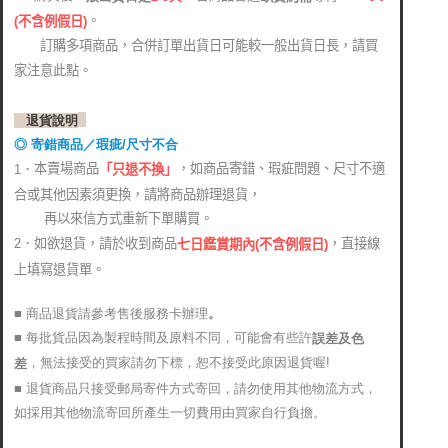
。
(
不含例假日)
訂購多項商品，合併訂單出貨日可能較一般出貨日長，請買
家注意此點。
退貨說明
◎ 寄錯商品／瑕疵/尺寸不合
本賣場商品
，如商品寄錯、瑕疵問題、尺寸不適
1．
「只退不換」
合或其他因素須更換，請將商品辦理退貨，
再以來信方式重新下單購買。
2．如欲退貨，請於收到商品
，直接線
七日鑑賞期內(不含例假日)
上填寫退貨單。
■ 商品退貨請參考售後服務卡辦理
。
■ 每批貨品因為製程時間及原料不同，可能會有些許
誤差及色
，無法接受的買家請勿下標，恕不接受此原因退貨喔!
差
■ 退貨商品只接受郵局寄件方式寄回，請勿使用其他物流方式，
如採用其他物流寄回所產生一切費用由買家自行負擔。